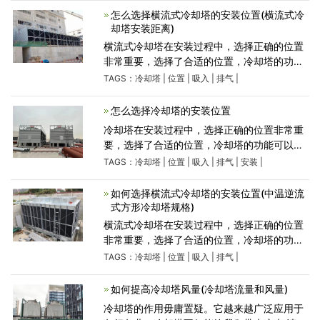
善其排气。此外，需要保护冷
怎么选择横流式冷却塔的安装位置(横流式冷
却塔安装距离)
横流式冷却塔在安装过程中，选择正确的位置
非常重要，选择了合适的位置，冷却塔的功能
可以达到事半功倍的效果。反之，如果位置选
TAGS：
冷却塔
|
位置
|
吸入
|
排气
|
择不当，可能会影响冷却塔的冷却能力。 1. 冷
却塔应安装在清洁和
怎么选择冷却塔的安装位置
冷却塔在安装过程中，选择正确的位置非常重
要，选择了合适的位置，冷却塔的功能可以达
到事半功倍的效果。反之，如果位置选择不
TAGS：
冷却塔
|
位置
|
吸入
|
排气
|
安装
|
当，可能会影响冷却塔的冷却能力。1. 冷却塔
应安装在清洁和通风良
如何选择横流式冷却塔的安装位置(中温逆流
式方形冷却塔规格)
横流式冷却塔在安装过程中，选择正确的位置
非常重要，选择了合适的位置，冷却塔的功能
可以达到事半功倍的效果。反之，如果位置选
TAGS：
冷却塔
|
位置
|
吸入
|
排气
|
择不当，可能会影响冷却塔的冷却能力。 1. 冷
却塔应安装在清洁和
如何提高冷却塔风量(冷却塔流量和风量)
冷却塔的作用毋庸置疑。它越来越广泛应用于