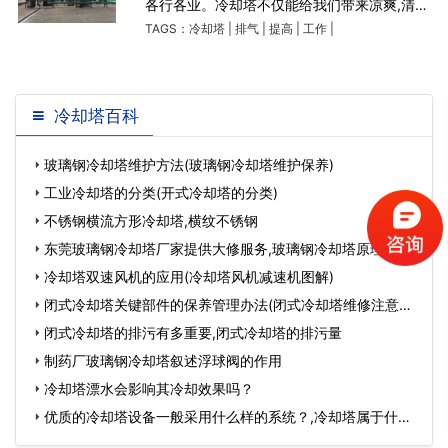
各行各业。冷却塔不仅能给我们带来凉爽,清凉,
还可以广泛的应用在工业上。冷却塔冷却效果
TAGS：
冷却塔
|
排气
|
提高
|
工作
|
主要取决于排气的大小。小编带你去理解,如何
提高冷
冷却塔百科
玻璃钢冷却塔维护方法(玻璃钢冷却塔维护保养)
工业冷却塔的分类(开式冷却塔的分类)
不锈钢横流方形冷却塔,横纹不锈钢
东莞玻璃钢冷却塔厂家提供大修服务,玻璃钢冷却塔原理…
冷却塔双速风机的应用(冷却塔风机减速机图解)
闭式冷却塔关键部件的保养管理办法(闭式冷却塔维修注意事
项)…
闭式冷却塔的排污有多重要,闭式冷却塔的排污量
制药厂玻璃钢冷却塔叙述浮球阀的作用
冷却塔漂水会影响其冷却效果吗？
优质的冷却塔设备一般采用什么样的系统？,冷却塔属于什么
设备…