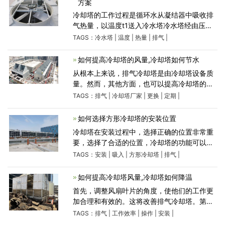
方案
冷却塔的工作过程是循环水从凝结器中吸收排
气热量，以温度t1送入冷水塔冷水塔经由压力
管道分流至配水槽，热水通过喷溅装置散入成
TAGS：
冷水塔
|
温度
|
热量
|
排气
|
细小均匀的水珠洒落到淋水填料上，沿填料层
高度和深度与冷空
如何提高冷却塔的风量,冷却塔如何节水
从根本上来说，排气冷却塔是由冷却塔设备质
量。然而，其他方面，也可以提高冷却塔的排
气。 首先，调整风扇叶片的角度，使他们的工
TAGS：
排气
|
冷却塔厂家
|
更换
|
定期
|
作更加合理和有效的。这将改善排气冷却塔。
第二，你可以定期更
如何选择方形冷却塔的安装位置
冷却塔在安装过程中，选择正确的位置非常重
要，选择了合适的位置，冷却塔的功能可以达
到事半功倍的效果。反之，如果位置选择不
TAGS：
安装
|
吸入
|
方形冷却塔
|
排气
|
当，可能会影响冷却塔的冷却能力。下面冷却
塔生产厂家为大家介绍如
如何提高冷却塔风量,冷却塔如何降温
首先，调整风扇叶片的角度，使他们的工作更
加合理和有效的。这将改善排气冷却塔。第
二，你可以定期更换齿轮油，使减速器可以更
TAGS：
排气
|
工作效率
|
操作
|
安装
|
合理的操作，可以提高冷却塔的工作效率，改