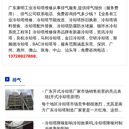
广东康明工业冷却塔维修从事排气服务,提供排气报价（服务费
用）、排气公司联系电话、免费咨询排气多少钱？【业务有工
业冷却塔维修、冷却塔节能改造、冷却塔拆旧换新、冷却塔填
料替换、冷却塔配件替换、冷却塔防腐防水堵漏、循环水冷却
系统工程等】冷却塔维修保养品牌有新菱冷却塔，览讯冷却
塔，良机冷却塔，马利冷却塔，金日冷却塔，空研冷却塔，斯
频德冷却塔，BAC冷却塔等，服务范围涵盖东莞、深圳、广
州、惠州、佛山、珠海、中山、汕头等，
免费咨询电话：
13728927868
。
排气
广东开式冷却塔厂家市场销售前景的亮点表
现(开式冷却塔原理)
每个地区冷却塔市场竞争都很激烈，尤其是南
方广东冷却塔制造厂家更是一片红海。这些厂
家在销售冷却塔的时候，价格的起伏直接影响
了客户选择设备的可能性，也对市场销量有一
冷却塔降噪影响冷却效果吗,冷却塔降噪对制
定影响。而大多数
冷效率的影响