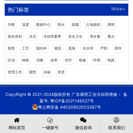
More+
热门标签
升限
温度
数据中心
明火
因素
占地面积
屏障
基本原则
水压
冷却塔夏季
安全卫生
用水量
重点
形势
工艺
国内外
潮流
底座
冷水塔
严防
部件
区域
铸铁
消毒
保养
排空
检修
纤维
电路
管理工作
圆型
永磁
资质
CopyRight © 2021-2024版权所有 广东康明工业冷却塔维修
备
案号:
粤ICP备2021149527号
粤公网安备 44030902003387号
网站首页
一键拨号
微信咨询
联系我们