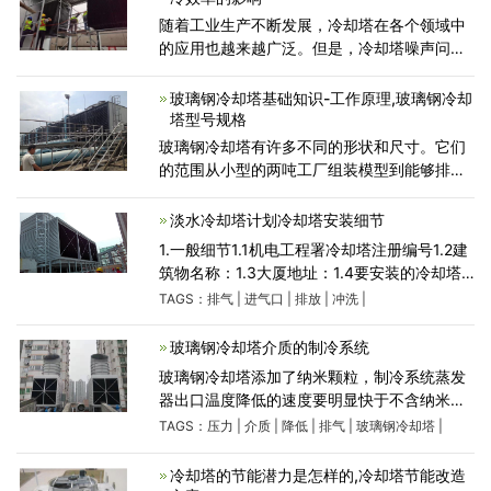
随着工业生产不断发展，冷却塔在各个领域中
的应用也越来越广泛。但是，冷却塔噪声问题
也日益成为人们关注的焦点。那么，冷却塔降
噪会影响冷却塔冷却效果吗?本文将为您详细介
玻璃钢冷却塔基础知识-工作原理,玻璃钢冷却
绍冷却塔降噪对
塔型号规格
玻璃钢冷却塔有许多不同的形状和尺寸。它们
的范围从小型的两吨工厂组装模型到能够排除
数千个热量的大型现场安装塔。尽管形状和大
小可以变化，但玻璃钢冷却塔工作原理保持不
淡水冷却塔计划冷却塔安装细节
变。来自热源
1.一般细节1.1机电工程署冷却塔注册编号1.2建
筑物名称：1.3大厦地址：1.4要安装的冷却塔
数量：1.5所有者的冷却塔参考。2.冷却塔设计
TAGS：
排气
|
进气口
|
排放
|
冲洗
|
细节（如果要安装的冷却塔/将要安装的冷却塔
有不同的详细信
玻璃钢冷却塔介质的制冷系统
玻璃钢冷却塔添加了纳米颗粒，制冷系统蒸发
器出口温度降低的速度要明显快于不含纳米介
质的制冷系统。且系统达到稳态时的温度要略
TAGS：
压力
|
介质
|
降低
|
排气
|
玻璃钢冷却塔
|
低;制冷系统吸气压力和排气压力略有降低，吸
排气压力的降
冷却塔的节能潜力是怎样的,冷却塔节能改造