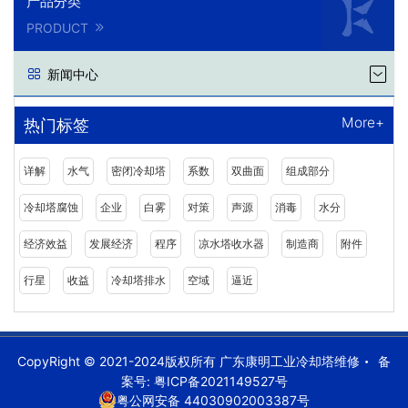
产品分类
PRODUCT
新闻中心
More+
热门标签
详解
水气
密闭冷却塔
系数
双曲面
组成部分
冷却塔腐蚀
企业
白雾
对策
声源
消毒
水分
经济效益
发展经济
程序
凉水塔收水器
制造商
附件
行星
收益
冷却塔排水
空域
逼近
CopyRight © 2021-2024版权所有 广东康明工业冷却塔维修
备
案号:
粤ICP备2021149527号
粤公网安备 44030902003387号