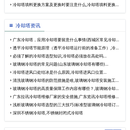
冷却塔填料更换方案及更换时要注意什么,冷却塔填料更换周
期
冷却塔资讯
广东冷却塔，应用冷却塔要留意什么事情(西城区常见冷却塔
设备…
透平冷却塔节能原理（透平冷却塔运行前的准备工作）,冷却
塔水轮…
必须了解的冷却塔选型知识,冷却塔必须放在高处吗…
玻璃钢冷却塔的常见问题(山东玻璃钢冷却塔有哪些)…
冷却塔进风口处结冰是什么原因,冷却塔进风口位置…
清洗玻璃钢冷却塔的防范措施是啥,玻璃钢冷却塔安装施工方
案…
玻璃钢冷却塔的高质量保障工作内容有哪些？,玻璃钢冷却塔
参数…
广东拉讯冷却塔维修厂家的安全措施,广东览讯冷却塔维修厂
家…
浅析玻璃钢冷却塔选型的三大技巧(标准型玻璃钢冷却塔订购)
…
深圳不锈钢冷却塔,不锈钢封闭式冷却塔