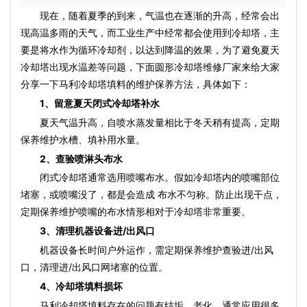
现在，随着夏季的到来，气温也在逐渐的升高，经常会出
现高温多雨的天气，而工业生产中经常都会使用到冷却塔，主
要是将水作为循环冷却剂，以达到降温的效果，为了避免夏天
冷却塔出现水温差等问题，下面圆形
冷却塔维修
厂家来给大家
分享一下马利
冷却塔填料
的维护保养方法，具体如下：
1、留意夏天
闭式冷却塔
补水
夏天气温升高，自喷水蒸发量相比于冬天稍有提高，定期
保养维护水槽、填补用水量。
2、查验喷淋头布水
闭式冷却塔
通常选用喷嘴布水。假如冷却塔内的喷嘴部位
堵塞，或喷嘴没了，都是会造成 布水不匀称。防止出现干点，
定期保养维护喷嘴的布水情形相对于冷却塔非常重要。
3、清理机器设备进/出风口
机器设备长时间户外运作，需定期保养维护查验进/出风
口，清理进/出风口网堵塞的位置。
4、
冷却塔填料
损坏
马利
冷却塔填料
存在的问题有结垢、老化。通常应用很多