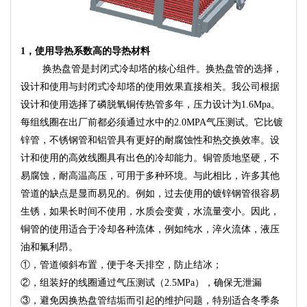
1，使用导热系数高的导热材料
闭式冷却塔
换热盘管是封
的核心组件。换热盘管的选择，
闭式冷却塔
设计和使用与封
的使用效果直接相关。我公司根据
设计和使用选择了磷脱氧铜传热管多年，压力设计为1.6Mpa。
每组线圈在出厂前都必须通过水中的2.0MPA气压测试。它比镀
锌管，不锈钢管和铝管具有更好的耐腐蚀性和热交换效率。设
计和使用的高效线圈具有出色的冷却能力。铜管质地坚硬，不
易腐蚀，耐高温高压，可用于多种环境。与此相比，许多其他
管道的缺点是显而易见的。例如，过去使用的镀锌钢管很容易
生锈，如果长时间不使用，水质会变黄，水流量变小。因此，
铜管的使用适合于冷却各种流体，例如纯水，淬火流体，液压
油和氟利昂。
①，管道倾斜布置，便于冬天排空，防止结冰；
②，组装好的线圈通过气压测试（2.5MPa），确保无泄漏
③，避免因换热盘管结垢而引起的维护问题，特别适合冬季条