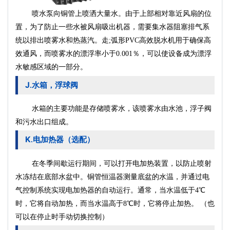
水泵
喷
向铜管上喷洒大量水。由于上部相对靠近风扇的位
置，为了防止一些水被风扇吸出机器，需要集水器阻塞排气系
统以排出喷雾水和热蒸汽。走;弧形PVC高效脱水机用于确保高
效通风，而喷雾水的漂浮率小于0.001％，可以使设备成为漂浮
水敏感区域的一部分。
J
水箱，浮球阀
.
水箱的主要功能是存储喷雾水，该喷雾水由水池，浮子阀
和污水出口组成。
K
电加热器（选配）
.
在冬季间歇运行期间，可以打开电加热装置，以防止喷射
水冻结在底部水盆中。铜管恒温器测量底盆的水温，并通过电
气控制系统实现电加热器的自动运行。通常，当水温低于4℃
时，它将自动加热，而当水温高于8℃时，它将停止加热。 （也
可以在停止时手动切换控制）