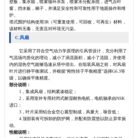
水泵
壁板，集水箱，喷雾循环
，喷雾水分配系统，进气百叶
窗，挡水板，梯子，并满足安全性和可靠性用于地面操作和维
护。
塔式围护结构使用3R（可重复使用，可回收，可再生）材料，
该材料无毒，无害且对环境无污染。
C.风扇
它采用了符合空气动力学原理的引风管设计，充分利用了
气流场均质化的理论，减小了涡流面积，减小了流阻，并使塔
内的湿热空气能够迅速从塔中排出。在组装风扇之前，对风扇
叶片进行静平衡测试，并根据“刚性转子平衡精度”选择G6.3等
级，以确保平衡精度。
部分说明：
1，集成风扇，结构紧凑稳定；
2，采用室外专用封闭式耐湿耐热电机，电机轴承由NSK
进口；
3，叶片采用铝合金空心翼型制成，风量大，噪音低；
4.顶部装有可拆卸的防护网，并配有防震垫以防止异常振
动。
性能说明：