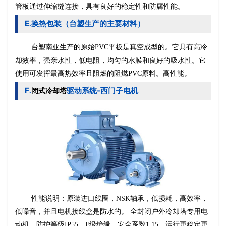
管板通过伸缩缝连接，具有良好的稳定性和防腐性能。
E
换热包装（台塑生产的主要材料）
.
台塑南亚生产的原始PVC平板是真空成型的。它具有高冷
却效率，强亲水性，低电阻，均匀的水膜和良好的吸水性。它
使用可发挥最高热效率且阻燃的阻燃PVC原料。高性能。
F
驱动系统-西门子电机
.
闭式冷却塔
性能说明：原装进口线圈，NSK轴承，低损耗，高效率，
电
低噪音，并且电机接线盒是防水的。 全封闭户外冷却塔专用
动机
，防护等级IP55，F级绝缘，安全系数1.15，运行更稳定更