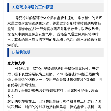
A.密闭冷却塔的工作原理
需要冷却的循环液体介质在盘管中流动，集水槽中的循环
水通过喷射泵输送到集水管，并通过水分配喷嘴喷射到热交换
盘管。 接触传热和一部分喷水蒸发并消散热量，以吸收热量。
盘管水中的热量传递到空气中。 湿热空气通过风扇从塔中排
水泵
出，其余的喷水流入塔下部的集水槽，然后由喷
输送到喷
淋系统。
B.结构说明
盒壳和支撑
性能说明：Z700热浸镀锌钢板用于增强耐腐蚀性。安装
后，撕下表面涂层以防止刮擦。 Z700热浸镀锌钢板是最耐腐
蚀，最耐热的钢板之一，使用寿命是普通镀锌钢板的3-6倍；具
有优异的耐腐蚀性。
集水箱：采用Z700热浸镀锌钢板材料，耐腐蚀性能强，寿命
长；
封闭的冷却塔在工厂已预先组装好，整个机器在工厂进行了调
试和测试。封闭的冷却塔包括轴流风扇，换热盘管，填料，塔