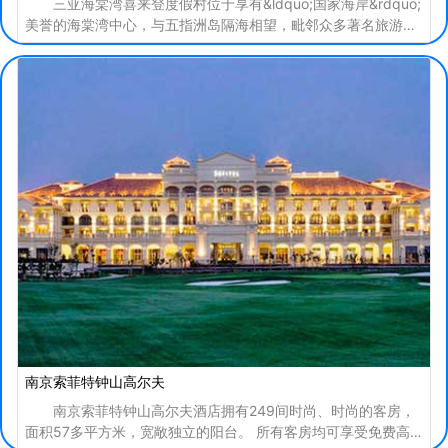
三亚海棠湾喜来登度假村位于享有&ldquo;国家海岸&rdquo;
美誉的海棠湾中心，与五指洲岛隔海相望，毗邻众多著名旅游景
点和多个高尔夫球场。 这里阳光明媚，大海蔚蓝，
南京索菲特钟山高尔夫
南京索菲特钟山高尔夫酒店拥有249间时尚、时尚的客房，
面积57多平方米，宽敞独立的阳台。 所有客房均可享受免费高