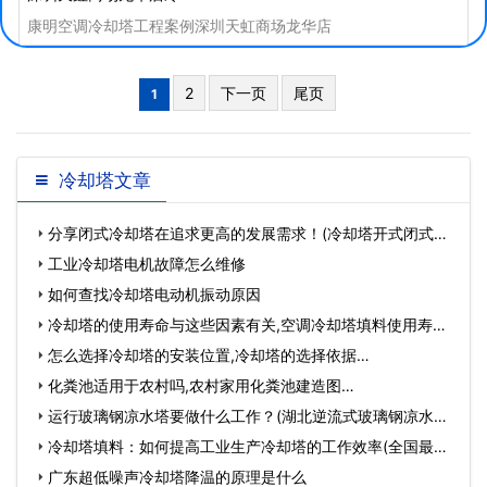
康明空调冷却塔工程案例深圳天虹商场龙华店
2
下一页
尾页
1
冷却塔文章
分享闭式冷却塔在追求更高的发展需求！(冷却塔开式闭式成
本对…
工业冷却塔电机故障怎么维修
如何查找冷却塔电动机振动原因
冷却塔的使用寿命与这些因素有关,空调冷却塔填料使用寿
命…
怎么选择冷却塔的安装位置,冷却塔的选择依据…
化粪池适用于农村吗,农村家用化粪池建造图…
运行玻璃钢凉水塔要做什么工作？(湖北逆流式玻璃钢凉水塔
厂家…
冷却塔填料：如何提高工业生产冷却塔的工作效率(全国最大
的冷…
广东超低噪声冷却塔​降温的原理是什么