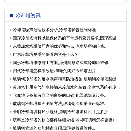
冷却塔资讯
冷却塔噪声治理技术分析,冷却塔噪音控制标准…
圆形冷却塔填料以担保体系的平常运行及其要求,圆形高温冷
却…
东莞凉水塔维修厂家的优势和特点,凉水塔爬梯维修…
广东冷却塔夏季​的保养内容是什么？
圆形冷却塔维修施工方案,漳州圆形逆流式冷却塔维修…
闭式冷却塔怎样来改进和询价,闭式冷却塔图片…
玻璃钢冷却塔的落水噪声和其防治措施,玻璃钢冷却塔裂缝修
复…
冷却塔利用空气与水接触来冷却水的装置,全空气系统有冷却
塔…
化粪池设备都有自己的良好的口碑,化粪池除臭设备…
玻璃钢冷却塔噪声测量方法,玻璃钢冷却塔噪声标准…
卡明冷却塔填料尺寸规格,康明冷却塔填料尺寸是多少…
填料是冷却塔的核心部件详细介绍(冷却塔填料怎样更换)…
玻璃钢管道的功能特点介绍,玻璃钢管道管件…