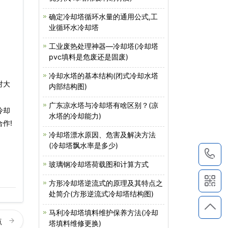
确定冷却塔循环水量的通用公式,工
业循环水冷却塔
工业废热处理神器—冷却塔(冷却塔
pvc填料是危废还是固废)
冷却水塔的基本结构(闭式冷却水塔
对大
内部结构图)
广东凉水塔与冷却塔有啥区别？(凉
冷却
水塔的冷却能力)
作!
冷却塔漂水原因、危害及解决方法
(冷却塔飘水率是多少)
1
玻璃钢冷却塔荷载图和计算方式
方形冷却塔逆流式的原理及其特点之
处简介(方形逆流式冷却塔结构图)
马利冷却塔填料维护保养方法(冷却
点
塔填料维修更换)