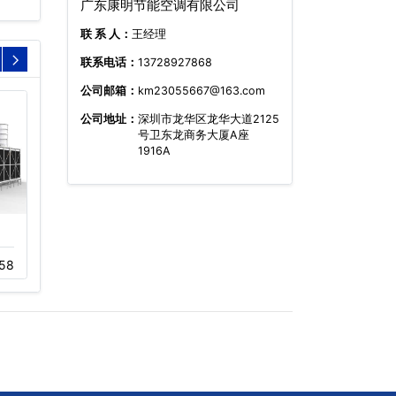
广东康明节能空调有限公司
联 系 人：
王经理
联系电话：
13728927868
公司邮箱：
km23055667@163.com
公司地址：
深圳市龙华区龙华大道2125
号卫东龙商务大厦A座
1916A
封闭式超静音冷却
广东开式圆形逆流
58
11-05
409
11-05
444