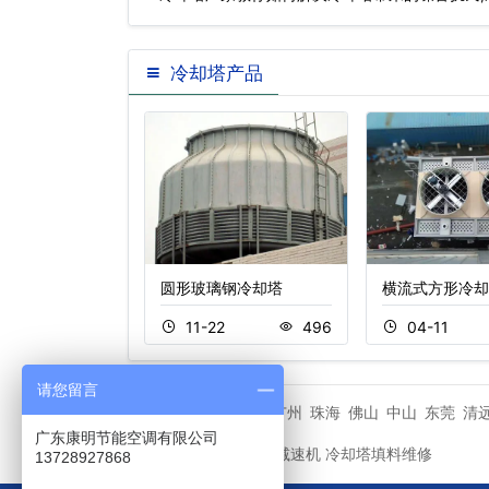
冷却塔产品
冷却塔
圆形玻璃钢冷却塔
横流式方形冷却
0
398
11-22
496
04-11
请您留言
深圳
广州
珠海
佛山
中山
东莞
清
城市分站
广东康明节能空调有限公司
冷却塔减速机
冷却塔填料维修
友情链接
13728927868