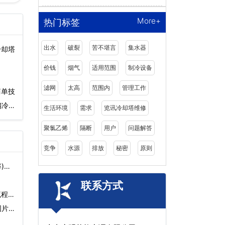
More+
热门标签
出水
破裂
苦不堪言
集水器
冷却塔
价钱
烟气
适用范围
制冷设备
滤网
太高
范围内
管理工作
简单技
钢冷却
生活环境
需求
览讯冷却塔维修
聚氯乙烯
隔断
用户
问题解答
竞争
水源
排放
秘密
原则
)…
联系方式
流程…
片)