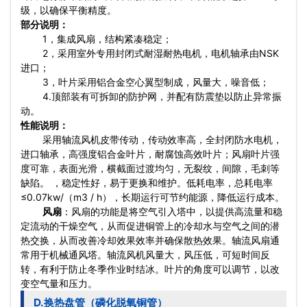
级，以确保平衡精度。
部分说明：
1，集成风扇，结构紧凑稳定；
2，采用室外专用封闭式耐湿耐热电机，电机轴承由NSK
进口；
3，叶片采用铝合金空心翼型制成，风量大，噪音低；
4.顶部装有可拆卸的防护网，并配有防震垫以防止异常振
动。
性能说明：
采用轴流风机皮带传动，传动效率高，全封闭防水电机，
进口轴承，高强度铝合金叶片，耐腐蚀高效叶片；风扇叶片强
度可靠，表面光滑，横截面过渡均匀，无裂纹，间隙，毛刺等
缺陷。 ，稳定性好，易于更换和维护。低耗电率，总耗电率
≤0.07kw/（m3 / h），长期运行可节约能源，降低运行成本。
风扇
：风扇的功能是将空气引入塔中，以提供高流量和稳
定流动的干燥空气，从而促进铜管上的冷却水与空气之间的潜
热交换，从而改善冷却效果效率并确保散热效果。轴流风扇通
常用于机械通风塔。轴流风机风量大，风压低，可短时间反
转，有利于防止冬季作业时结冰。叶片的角度可以调节，以改
变空气量和压力。
D.换热盘管（磷化脱氧铜管）