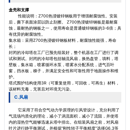
盒壳和支撑
性能说明：Z700热浸镀锌钢板用于增强耐腐蚀性。安装
后，撕下表面涂层以防止刮擦。 Z700热浸镀锌钢板是最耐腐
蚀，最耐热的钢板之一，使用寿命是普通镀锌钢板的3-6倍；具
有优异的耐腐蚀性。
集水箱：采用Z700热浸镀锌钢板材料，耐腐蚀性能强，寿命
长；
封闭的冷却塔在工厂已预先组装好，整个机器在工厂进行了调
试和测试。封闭的冷却塔包括轴流风扇，换热盘管，填料，塔
壁板，集水箱，喷雾循环
水泵
，喷雾水分配系统，进气百叶
窗，挡水板，梯子，并满足安全性和可靠性用于地面操作和维
护。
塔式围护结构使用3R（可重复使用，可回收，可再生）材料，
该材料无毒，无害且对环境无污染。
C.风扇
它采用了符合空气动力学原理的引风管设计，充分利用了
气流场均质化的理论，减小了涡流面积，减小了流阻，并使塔
内的湿热空气能够迅速从塔中排出。在组装风扇之前，对风扇
叶片进行静平衡测试，并根据“刚性转子平衡精度”选择G6.3等