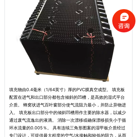
填充物由0.4毫米（1/64英寸）厚的PVC膜真空成型。 填充板
配置在进气和出口部分都包含倾斜的凹槽，是高效的湿式平台
介质。 蜂窝状进气百叶窗部分使气流阻力最小，并防止异物进
入。 填充板出口部分中的倾斜凹槽用作主要的除水器，以减少
通过废气流逸出的液滴。 消除一次漂移或确保漂移损失小于循
环水流量的0.005％。 具有连续三角形图案的湿甲板介质经过
专门设计，可提供最大程度的空气/水接触和较低的阻力，从而