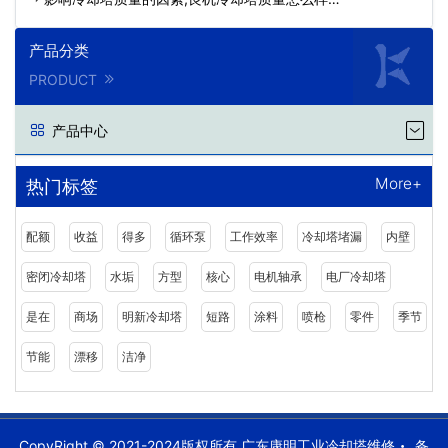
产品分类
PRODUCT
产品中心
More+
热门标签
配额
收益
得多
循环泵
工作效率
冷却塔堵漏
内壁
密闭冷却塔
水垢
方型
核心
电机轴承
电厂冷却塔
是在
商场
明新冷却塔
短路
涂料
喷枪
零件
季节
节能
漂移
洁净
CopyRight © 2021-2024版权所有 广东康明工业冷却塔维修
备