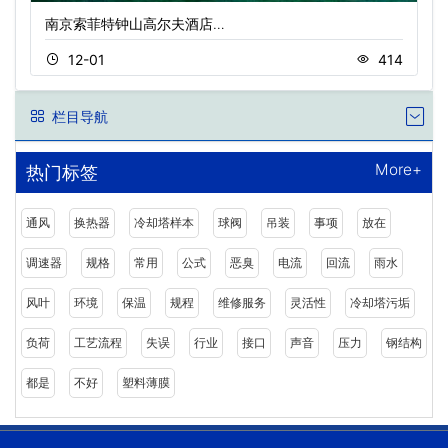
南京索菲特钟山高尔夫酒店…
12-01
414
栏目导航
More+
热门标签
通风
换热器
冷却塔样本
球阀
吊装
事项
放在
调速器
规格
常用
公式
恶臭
电流
回流
雨水
风叶
环境
保温
规程
维修服务
灵活性
冷却塔污垢
负荷
工艺流程
失误
行业
接口
声音
压力
钢结构
都是
不好
塑料薄膜