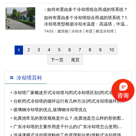
式冷却塔以及干湿式冷却塔。根据热水和空气
的流动方向可
如何布置由多个冷却塔组合而成的塔系统？
如何布置由多个冷却塔组合而成的塔系统？1.
冷却塔类型根据冷却水温度：高温塔，中温塔
和常温塔。根据安装位置的状态和噪声要求：
TAGS：
建筑物
|
冷却水
|
布置
|
横流冷却塔
|
横流冷却塔和逆流冷却塔。根据冷却器的冷却
水量，原则上冷却塔的
2
3
4
5
6
7
8
9
10
1
下一页
尾页
冷却塔百科
冷却塔厂家概述开式冷却塔与闭式冷却塔区别(闭式冷却塔与
开式冷却塔的…
分析闭式冷却塔的循环运行有几种方法(闭式冷却塔循环供水
系统)…
玻璃钢冷却塔的优点,玻璃钢冷却塔优点
化粪池常见的形状规格是什么？,化粪池是怎么样的形状图
片…
广东冷却塔的主要作用是干什么的(广东冷却塔怎么使用)…
浅谈薄膜式冷却塔填料的工作原理和分类(填料式冷却塔填料