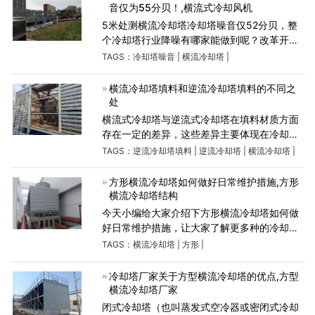
音仅为55分贝！,横流式冷却风机
5米处测​横流冷却塔冷却塔噪音仅52分贝，整
个冷却塔行业降噪有哪家能做到呢？改革开放
后，冷却塔进入中国市场。说一句坏话，效仿
TAGS：
冷却塔噪音
|
横流冷却塔
|
进口品牌多于科技创新。因此，冷却塔的噪音
问题一直被搁浅。几
横流冷却塔填料和逆流冷却塔填料的不同之
处
横流式冷却塔与逆流式冷却塔在填料材质方面
存在一定的差异，这些差异主要体现在冷却效
率、节能环保性、耐用性、安全性、易于维护
TAGS：
逆流冷却塔填料
|
逆流冷却塔
|
横流冷却塔
|
以及成本等方面。以下是两种填料的优缺点及
适用场景的详
方形横流冷却塔如何做好日常维护措施,方形
横流冷却塔结构
今天小编给大家介绍下方形横流冷却塔如何做
好日常维护措施，让大家了解更多种的冷却
塔。现在很多企业都会使用方形横流冷却塔，
TAGS：
横流冷却塔
|
方形
|
但很多企业都没有重视方形横流冷却塔的日常
维护，如果不经常保
冷却塔厂家关于方型横流冷却塔的优点,方型
横流冷却塔厂家
闭式冷却塔（也叫蒸发式空冷器或密闭式冷却