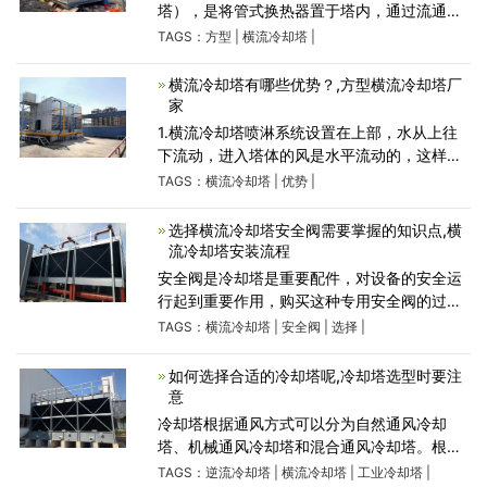
塔），是将管式换热器置于塔内，通过流通的
空气、喷淋水与循环水的热交换保证降温效
TAGS：
方型
|
横流冷却塔
|
果。由于是闭式循环，其能够保证水质不受污
染，很好的保护了主设备的
横流冷却塔有哪些优势？,方型横流冷却塔厂
家
1.横流冷却塔喷淋系统设置在上部，水从上往
下流动，进入塔体的风是水平流动的，这样降
低了风的阻力，减小了噪音产生，节能、水压
TAGS：
横流冷却塔
|
优势
|
低，通常都会与低速的电机互相配置使用，水
滴声音非常小。2.横流塔能
选择横流冷却塔安全阀需要掌握的知识点,横
流冷却塔安装流程
安全阀是冷却塔是重要配件，对设备的安全运
行起到重要作用，购买这种专用安全阀的过程
中，我们应该多方参考学习这方面配件相关知
TAGS：
横流冷却塔
|
安全阀
|
选择
|
识尤为重要，具体情况如下介绍。冷却塔专用
安全阀选择时，一定掌
如何选择合适的冷却塔呢,冷却塔选型时要注
意
冷却塔根据通风方式可以分为自然通风冷却
塔、机械通风冷却塔和混合通风冷却塔。根据
水和空气的接触方式可以分为湿式冷却塔、干
TAGS：
逆流冷却塔
|
横流冷却塔
|
工业冷却塔
|