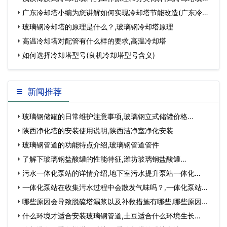
更换的标准)…
广东冷却塔小编为您讲解如何实现冷却塔节能改造(广东冷却
塔订购)…
玻璃钢冷却塔的原理是什么？,玻璃钢冷却塔原理
高温冷却塔对配管有什么样的要求,高温冷却塔
如何选择冷却塔型号(良机冷却塔型号含义)
新闻推荐
玻璃钢储罐的日常维护注意事项,玻璃钢立式储罐价格…
陕西净化塔的安装使用说明,陕西洁净室净化安装
玻璃钢管道的功能特点介绍,玻璃钢管道管件
了解下玻璃钢盐酸罐的性能特征,潍坊玻璃钢盐酸罐…
污水一体化泵站的详情介绍,地下室污水提升泵站一体化…
一体化泵站在收集污水过程中会散发气味吗？,一体化泵站厂
家…
哪些原因会导致脱硫塔漏浆以及补救措施有哪些,哪些原因会
导致流产…
什么环境才适合安装玻璃钢管道,土豆适合什么环境生长…