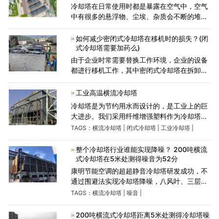
冷却塔在日常使用时都是暴露在空气中，空气
中有很多的悬浮物、尘埃、杂质会不断的堆积
在冷却塔中，所以冷却塔会出现污垢沉淀。冷
却水系统内也会滋生大量生物藻泥，造成堵塞
如何减少密闭式冷却塔在移机时的损失？(闭
现象。在冬季的时
式冷却塔需要加药么)
由于企业时常需要替换工作环境，企业的设备
都进行移机工作，其中密闭式冷却塔在拆卸和
安装过程中都需要具备丰富的知识的工作人
员，这样才能保障其在移机完成后不会出现损
工业高温横流冷却塔
坏与故障，减少移机对
冷却塔是为节约用水而设计的，是工业上的巨
大进步。我们采用纤维增强塑料作为冷却塔的
材料。它重量轻，噪音低，质量好。广泛应用
TAGS：
横流冷却塔
|
闭式冷却塔
|
工业冷却塔
|
于塑料、电子、食品、纺织、化 工、包装等行
业。
整个冷却塔行业谁能实现降噪？ 200吨横流
标准冷却塔
式冷却塔在5米处测得噪音为52分
康明节能空调的超超静音冷却塔研发成功，不
通过围避法实现冷却塔降噪，八风叶、三层风
机的风叶属行业首家。
TAGS：
横流冷却塔
|
噪音
|
200吨横流式冷却塔距离5米处测得冷却塔噪