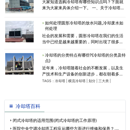
大家知道选购冷却塔有哪些知识点吗？下面就
来为大家来具体介绍一下。 一、关于冷却塔壳
体应由优异树脂、玻璃纤维、动摇剂等材料制
成，恳求抵达必定的厚度（胶衣层厚度不低于
如何处理圆形冷却塔的放水问题,冷却废水如
0.3 mm），硬度韧度
何处理
社会的发展和需要，圆形冷却塔在我们的生活
当中已经是越来越重要的，同时出现了很多的
方面的问题，那么我们应该具体怎么去操作，
下面冷却塔生产厂家就一下来探讨一下圆形冷
冷却塔的分类特点有哪些?(冷却塔的分类及特
却塔的安全放水这一
点)
近年来，冷却塔随着社会的不断发展，以及生
产技术和生产设备的创新进步，都在朝着多样
化的方向发展，在很大程度上，也可以促进整
TAGS：
冷却塔
|
横流冷却塔
|
划分
|
三大类
|
个冷却塔选型行业发展的越来越好。下面介绍
下冷却塔的分类特点：一
冷却塔百科
闭式冷却塔的适用范围(闭式冷却塔的工作原理)
医院中央空调冷却塔工程应从哪些方面进行维修和保养？,医