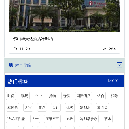
佛山华美达酒店冷却塔
11-23
284
栏目导航
More+
热门标签
时间
现场
企业
异物
电缆
国际酒店
组合
消除
翠绿色
为宜
难点
设计
优劣
冷却水
凝固点
冷却塔性能
人士
压缩空气
比热
冷却塔参数
节水