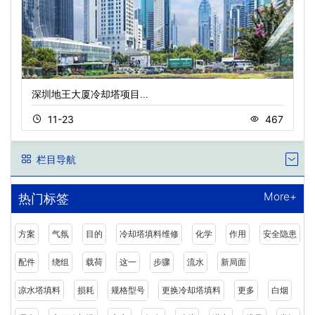
深圳地王大厦冷却塔项目…
11-23
467
栏目导航
More+
热门标签
方案
气氛
目的
冷却塔填料维修
化学
作用
安全隐患
配件
绕组
载荷
这一
步骤
流水
新局面
凉水塔填料
损耗
规格型号
更换冷却塔填料
更多
白烟