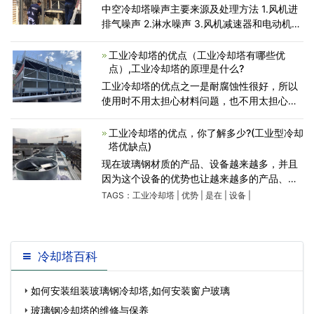
中空冷却塔噪声主要来源及处理方法 1.风机进
排气噪声 2.淋水噪声 3.风机减速器和电动机噪
声 4.中空冷却塔水泵，配管和阀门噪声 中空冷
却塔降噪处理方法 消声墙，在中空冷却塔进风
工业冷却塔的优点（工业冷却塔有哪些优
两侧面和
点）,工业冷却塔的原理是什么?
工业冷却塔的优点之一是耐腐蚀性很好，所以
使用时不用太担心材料问题，也不用太担心周
围环境问题，可以放心应用。第二个优点是强
度很高，所以使用自然可以更放心，自然也更
工业冷却塔的优点，你了解多少?(工业型冷却
容易满足我们的需求。
塔优缺点)
现在玻璃钢材质的产品、设备越来越多，并且
因为这个设备的优势也让越来越多的产品、设
备具备了很大的优势，使用起来非常的方便。
TAGS：
工业冷却塔
|
优势
|
是在
|
设备
|
工业冷却塔就是其中之一，而且经过对比之后
这种新型的冷却塔
冷却塔百科
如何安装组装玻璃钢冷却塔,如何安装窗户玻璃
玻璃钢冷却塔的维修与保养