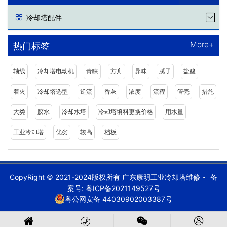
冷却塔配件
More+
热门标签
轴线
冷却塔电动机
青睐
方舟
异味
腻子
盐酸
着火
冷却塔选型
逆流
香灰
浓度
流程
管壳
措施
大类
胶水
冷却水塔
冷却塔填料更换价格
用水量
工业冷却塔
优劣
较高
档板
CopyRight © 2021-2024版权所有 广东康明工业冷却塔维修
备
案号:
粤ICP备2021149527号
粤公网安备 44030902003387号