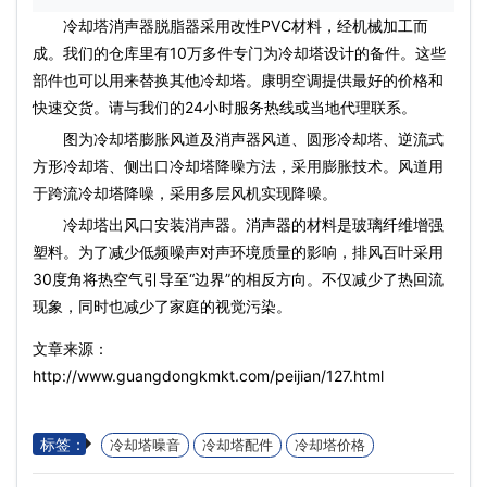
冷却塔消声器脱脂器采用改性PVC材料，经机械加工而
成。我们的仓库里有10万多件专门为冷却塔设计的备件。这些
部件也可以用来替换其他冷却塔。康明空调提供最好的价格和
快速交货。请与我们的24小时服务热线或当地代理联系。
图为冷却塔膨胀风道及消声器风道、
圆形冷却塔
、逆流式
方形冷却塔
、侧出口冷却塔降噪方法，采用膨胀技术。风道用
于跨流冷却塔降噪，采用多层风机实现降噪。
冷却塔出风口安装消声器。消声器的材料是玻璃纤维增强
塑料。为了减少低频噪声对声环境质量的影响，排风百叶采用
30度角将热空气引导至“边界”的相反方向。不仅减少了热回流
现象，同时也减少了家庭的视觉污染。
文章来源：
http://www.guangdongkmkt.com/peijian/127.html
标签：
冷却塔噪音
冷却塔配件
冷却塔价格