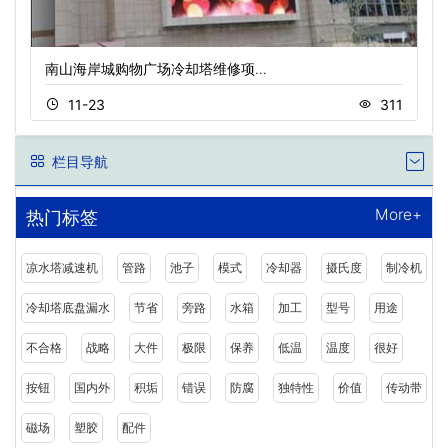
南山海岸城购物广场冷却塔维修项…
11-23
311
栏目导航
More+
热门标签
凉水塔减速机
管路
池子
模式
冷却器
摄氏度
制冷机
冷却塔底盘漏水
节省
旁路
水箱
加工
型号
用途
不合格
战略
大件
极限
保养
低温
温度
很好
按钮
国内外
积垢
错误
防腐
独特性
价值
传动带
磁场
塑胶
配件