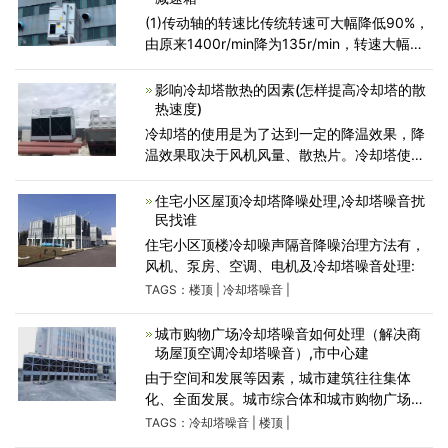
(1)传动轴的转速比传统转速可大幅降低90%，
由原来1400r/min降为135r/min，转速大幅降
低后，冷却塔的整体振动值随之降低，极大地
提高了冷却塔安全运行的可靠性。最明显的是
影响冷却塔散热的因素(怎样提高冷却塔的散
在冷却塔上首次采用
热速度)
冷却塔的使用是为了达到一定的降温效果，降
温效果取决于风机风量、散热片。冷却塔使用
水量，通风条件，安装位置也会对其效果产生
一定的影响。下面我们具体了解一下冷却塔风
住宅小区屋顶冷却塔降噪处理,冷却塔噪音扰
机风量和散热片对
民找谁
住宅小区顶楼冷却噪声隔音降噪治理方法有，
风机、泵房、空调、电机及冷却塔噪音处理:
TAGS：
楼顶
|
冷却塔噪音
|
城市购物广场冷却塔噪音如何处理（解决商
场屋顶空调冷却塔噪音）,市中心建
由于空间和发展等因素，城市建筑往往集体
化、全面发展。城市综合体和城市购物广场越
来越多，但由于城市综合体集中的噪声控制要
TAGS：
冷却塔噪音
|
楼顶
|
求，空调系统冷却塔的噪声问题突出。本文主