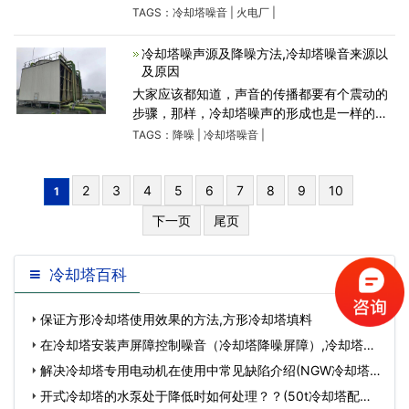
成噪声污染，被环保部门列入治理名单。通常
TAGS：
冷却塔噪音
|
火电厂
|
使用以下几种方法对冷却塔噪声治理
冷却塔噪声源及降噪方法,冷却塔噪音来源以
及原因
大家应该都知道，声音的传播都要有个震动的
步骤，那样，冷却塔噪声的形成也是一样的。
以康明节能空调很多年生产制造与产品研发工
TAGS：
降噪
|
冷却塔噪音
|
作经验，小结出了冷却塔噪声的一些源头，运
作中的冷却塔噪声源头
2
3
4
5
6
7
8
9
10
1
下一页
尾页
冷却塔百科
保证方形冷却塔使用效果的方法,方形冷却塔填料
在冷却塔安装声屏障控制噪音（冷却塔降噪屏障）,冷却塔噪
声屏…
解决冷却塔专用电动机在使用中常见缺陷介绍(NGW冷却塔
专用减速机)…
开式冷却塔的水泵处于降低时如何处理？？(50t冷却塔配多