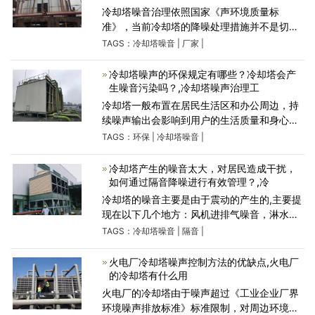
冷却塔噪音治理依照国家《声环境质量标
准》，当前冷却塔的降噪处理措施并不是切实
可行，如隔声屏障针对低频波的绕射束手无
TAGS：
冷却塔噪音
|
厂家
|
策，隔音罩会阻拦气体流通造成湿热互换异
常，对宽频噪音吸音成效差等
冷却塔噪声的环保规定有哪些？冷却塔会产
生噪音污染吗？,冷却塔噪声治理工
冷却塔一般布置在居民生活区和办公周边，持
续噪声输出会影响到用户的生活质量和身心健
康，这使得冷却塔的噪声控制日益受到人们的
TAGS：
环保
|
冷却塔噪音
|
重视。冷却塔塔体机械的噪声主要来源于机器
部件的振动。通
冷却塔产生的噪音太大，对居民造成干扰，
如何通过隔音降噪进行有效管理？,冷
冷却塔的噪音主要是由于震动的产生的,主要提
现在以下几个地方：风机进排气噪音，淋水噪
音，冷却塔水泵、配管和阀门噪声，风机减速
TAGS：
冷却塔噪音
|
隔音
|
器和电动机噪声。冷却塔噪音的影响范围30-
50米内，因此，冷却塔的
火电厂冷却塔噪声控制方法的优缺点,火电厂
的冷却塔有什么用
火电厂的冷却塔由于噪声超过《工业企业厂界
环境噪声排放标准》标准限制，对周边环境造