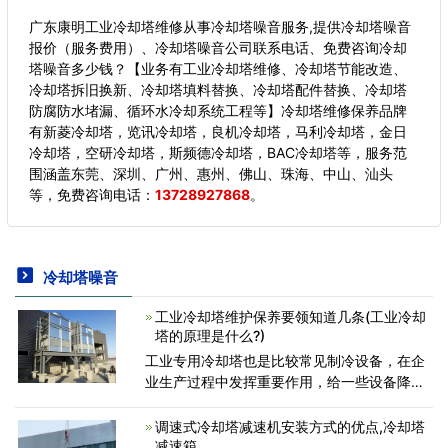
广东康明工业冷却塔维修从事冷却塔噪音服务,提供冷却塔噪音
报价（服务费用）、冷却塔噪音公司联系电话、免费咨询冷却
塔噪音多少钱？【业务有工业冷却塔维修、冷却塔节能改造、
冷却塔拆旧换新、冷却塔填料替换、冷却塔配件替换、冷却塔
防腐防水堵漏、循环水冷却系统工程等】冷却塔维修保养品牌
有新菱冷却塔，览讯冷却塔，良机冷却塔，马利冷却塔，金日
冷却塔，空研冷却塔，斯频德冷却塔，BAC冷却塔等，服务范
围涵盖东莞、深圳、广州、惠州、佛山、珠海、中山、汕头
等，
免费咨询电话：
13728927868
。
冷却塔噪音
工业冷却塔维护保养要领知道几条(工业冷却
塔的原理是什么?)
工业专用冷却塔也是比较常见制冷设备，在企
业生产过程中发挥重要作用，给一些设备降温
处理散热等等，工业上使用基本上都是冷却
水，这部分水质与空气接触热交换，蒸发散
调速式冷却塔减速机安装方式的优点,冷却塔
热，剩余的水质温度就降低，进
减速箱