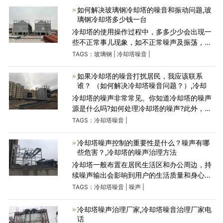
要总结了城市综合体
如何解决玻璃钢冷却塔的噪音和振动问题,玻
璃钢冷却塔多少钱一台
冷却塔的使用操作过程中，多多少少会出现一
些不正常事儿现象，如不正常噪声及振荡，这
并不是玻璃钢冷却塔本身的现象，反而是平常
TAGS：
玻璃钢
|
冷却塔噪音
|
匮缺对冷却塔的维护造成的，倘若在平常的横
流式冷却塔使用发生了
如果冷却塔的噪音打扰居民，我应该联系
谁？ （如何解决冷却塔噪音问题？）,冷却
冷却塔的噪声非常常见。你知道冷却塔的噪声
源是什么吗?如何处理冷却塔的噪声?此外，冷
却塔降噪的控制措施是什么?今天，让我们来了
TAGS：
冷却塔噪音
|
解一下广东康明节能空调小编的相关内容。如
何处理冷却塔
冷却塔噪声控制的重要性是什么？噪声有哪
些危害？,冷却塔的噪声治理方法
冷却塔一般布置在居民生活区和办公周边，持
续噪声输出会影响到用户的生活质量和身心健
康，这使得冷却塔的噪声治理受到了更多人的
TAGS：
冷却塔噪音
|
噪声
|
关注和重视。噪声本身就是由不同的频率组成
的杂乱无章的声
冷却塔噪声治理厂家,冷却塔噪音治理厂家电
话