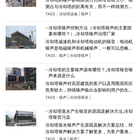
测点与冷却塔的距离有关，而不一样猜测方式
规模的划定现在还不是很明朗,并且在冷却塔噪
TAGS：
冷却塔设备
|
噪声
|
音治理的同时，要根据实地情况充分考虑冷却
塔的运行通风
冷却塔噪声控制方法（冷却塔噪声的主要因
素有哪些？）,冷却塔噪声治理厂家
冷却塔减速机和冷却塔电动机的噪音：电动机
噪声是电磁噪声和机械噪声，一般可以忽略这
两种噪声源对周围环境的影响。此外，泵的驱
TAGS：
噪声
|
冷却塔噪声
|
动通常由电机或蒸汽驱动，这也是一个强大的
噪声源。冷却塔附件
冷却塔的主要噪声源有哪些？,冷却塔噪音噪
声来源是什么
冷却塔噪声对高层建筑的客户以及周围居民区
危害较大，持续噪声输出会影响到用户的生活
质量和身心健康，这使得冷却塔的噪音治理日
TAGS：
噪声
|
冷却塔噪音
|
益受到人们的重视。今天康明节能空调小编带
大家来了解下冷
冷却塔落水产生噪音的原因及解决方法,冷却
塔噪音污染
冷却塔落水噪声产生原因及解决方案总结，对
冷却塔噪声解决方案了解更多，为客户量身定
做符合当地环保要求的冷却塔设备并定制出静
TAGS：
落水
|
噪声
|