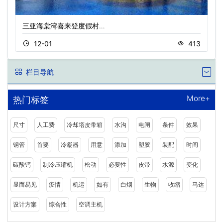
三亚海棠湾喜来登度假村…
12-01
413
栏目导航
More+
热门标签
尺寸
人工费
冷却塔皮带箱
水沟
电闸
条件
效果
钢管
首要
冷凝器
用意
添加
塑胶
装配
时间
碳酸钙
制冷压缩机
松动
必要性
皮带
水源
变化
显而易见
疫情
机运
如有
白烟
生物
收缩
马达
设计方案
综合性
空调主机