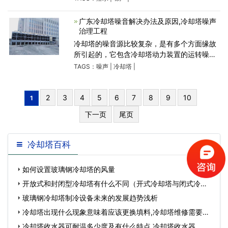
音、环保、节能的冷却设备。
广东冷却塔噪音解决办法及原因,冷却塔噪声
治理工程
冷却塔的噪音源比较复杂，是有多个方面缘故
所引起的，它包含冷却塔动力装置的运转噪音
（风机叶片振动声，风机气旋声）、水处理装
TAGS：
噪声
|
冷却塔
|
置的滴水声、电磁噪音和人工的噪音等。
2
3
4
5
6
7
8
9
10
1
下一页
尾页
冷却塔百科
如何设置玻璃钢冷却塔的风量
开放式和封闭型冷却塔有什么不同（开式冷却塔与闭式冷却
塔的区别）…
玻璃钢冷却塔制冷设备未来的发展趋势浅析
冷却塔出现什么现象意味着应该更换填料,冷却塔维修需要什
么资质…
冷却塔收水器可耐温多少度及有什么特点,冷却塔收水器…