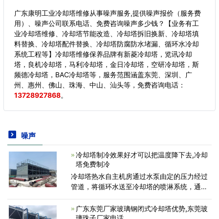
广东康明工业冷却塔维修从事噪声服务,提供噪声报价（服务费
用）、噪声公司联系电话、免费咨询噪声多少钱？【业务有工
业冷却塔维修、冷却塔节能改造、冷却塔拆旧换新、冷却塔填
料替换、冷却塔配件替换、冷却塔防腐防水堵漏、循环水冷却
系统工程等】冷却塔维修保养品牌有新菱冷却塔，览讯冷却
塔，良机冷却塔，马利冷却塔，金日冷却塔，空研冷却塔，斯
频德冷却塔，BAC冷却塔等，服务范围涵盖东莞、深圳、广
州、惠州、佛山、珠海、中山、汕头等，
免费咨询电话：
13728927868
。
噪声
冷却塔制冷效果好才可以把温度降下去,冷却
塔免费制冷
冷却塔热水自主机房通过水泵由定的压力经过
管道，将循环水送至冷却塔的喷淋系统，通过
喷淋水管上的三建式将水均匀地喷洒在填料上
面；干燥的空气在风机的作用下由底部入风网
广东东莞厂家玻璃钢闭式冷却塔优势,东莞玻
进入塔内，热水流经
璃珠子厂家电话