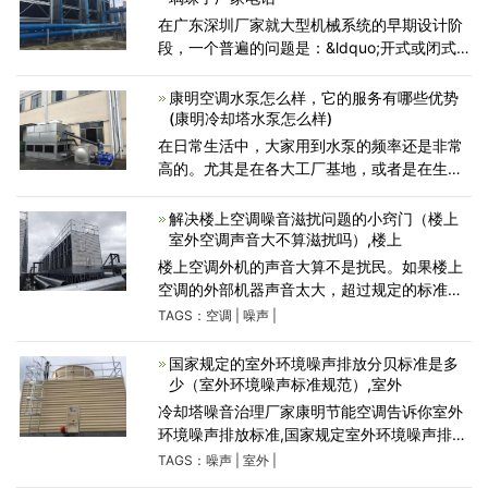
在广东深圳厂家就大型机械系统的早期设计阶
段，一个普遍的问题是：&ldquo;开式或闭式玻
璃钢冷却塔是否更适合该项目？&rdquo;在现
代排热技术方面，开式和闭式玻璃钢冷却塔都
康明空调水泵怎么样，它的服务有哪些优势
为工程师，安装人员和
(康明冷却塔水泵怎么样)
在日常生活中，大家用到水泵的频率还是非常
高的。尤其是在各大工厂基地，或者是在生产
基地，水泵的使用是很广泛的。这一产品对大
家来说，是很重要的工业设备工具。它可以输
解决楼上空调噪音滋扰问题的小窍门（楼上
送液体、气体混合物
室外空调声音大不算滋扰吗）,楼上
楼上空调外机的声音大算不是扰民。如果楼上
空调的外部机器声音太大，超过规定的标准，
影响居民的正常生活，那就是干扰居民。受影
TAGS：
空调
|
噪声
|
响的居民可以与当事人协商处理噪音问题。噪
音扰民可以要求报
国家规定的室外环境噪声排放分贝标准是多
少（室外环境噪声标准规范）,室外
冷却塔噪音治理厂家康明节能空调告诉你室外
环境噪声排放标准,国家规定室外环境噪声排放
标准住宅区的噪声,白天不能高于50分贝,夜间
TAGS：
噪声
|
室外
|
不能超过45分贝,若超过这个标准,便会对人体