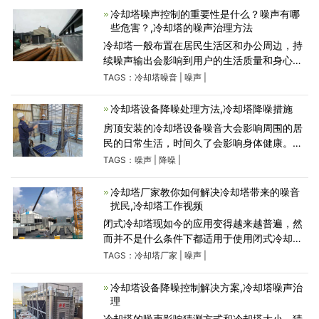
产生危害,
冷却塔噪声控制的重要性是什么？噪声有哪
些危害？,冷却塔的噪声治理方法
冷却塔一般布置在居民生活区和办公周边，持
续噪声输出会影响到用户的生活质量和身心健
康，这使得冷却塔的噪声治理受到了更多人的
TAGS：
冷却塔噪音
|
噪声
|
关注和重视。噪声本身就是由不同的频率组成
的杂乱无章的声
冷却塔设备降噪处理方法,冷却塔降噪措施
房顶安装的冷却塔设备噪音大会影响周围的居
民的日常生活，时间久了会影响身体健康。为
和谐共生的理想生活空间，保护环境、改善环
TAGS：
噪声
|
降噪
|
境，促进人与自然的可持续发展，需要进行冷
却塔噪声处理，广东康
冷却塔厂家教你如何解决冷却塔带来的噪音
扰民​,冷却塔工作视频
闭式冷却塔现如今的应用变得越来越普遍，然
而并不是什么条件下都适用于使用闭式冷却塔
的。为了更好地降低噪音对周边环境的影响、
TAGS：
冷却塔厂家
|
噪声
|
提升工作效能、维护保养消费者的安全健康，
开展冷却塔噪音
冷却塔设备降噪控制解决方案,冷却塔噪声治
理
冷却塔的噪声影响猜测方式和冷却塔大小、猜