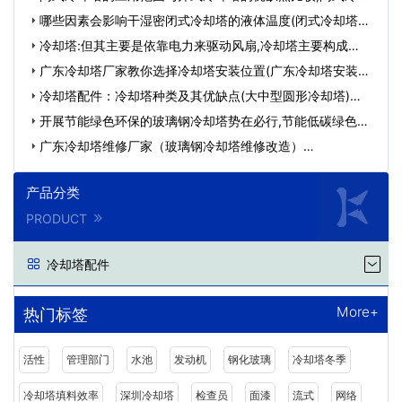
塔…
哪些因素会影响干湿密闭式冷却塔的液体温度(闭式冷却塔极
限…
冷却塔:但其主要是依靠电力来驱动风扇,冷却塔主要构成…
广东冷却塔厂家教你选择冷却塔安装位置(广东冷却塔安装图)
…
冷却塔配件：冷却塔种类及其优缺点(大中型圆形冷却塔)…
开展节能绿色环保的玻璃钢冷却塔势在必行,节能低碳绿色环
保…
广东冷却塔维修厂家（玻璃钢冷却塔维修改造）…
产品分类
PRODUCT
冷却塔配件
More+
热门标签
活性
管理部门
水池
发动机
钢化玻璃
冷却塔冬季
冷却塔填料效率
深圳冷却塔
检查员
面漆
流式
网络