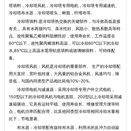
塔填料
，
冷却塔风机
，冷却塔专用电机，冷却塔专用减速机、
冷却塔布水器，冷却塔喷头，树脂，纤维布等。
冷却塔填料
:是冷却塔热交换的关键部件，与冷效高低直接
有关 。具有水再颁均匀、亲水性好、风阻小、散热系数高等特
点。改性聚氯乙烯填料阻燃性好，使用寿命长，工作温度在
60℃以下，改性聚丙烯填料高温，可以冷却80℃以下的冷却
水,85℃以上高温水需用铝质填料或玻璃钢填料， 可特殊配
备。
冷却塔风机
：风机是冷却塔的重要部件、 生产的冷却塔配
用大直径，宽叶低转速，大风量的铝合金风机，风速均匀，噪
音低，与国内同类型产品相比耗电10%~20%。
冷却塔电机
与减速器：采用冷却塔专用户外立式电机，
150型以下的
冷却塔风机
与电机直联。200型以上冷却塔采用减
速箱驱动，它具有运转平稳、使用寿命长、维修管理方便等特
点，电机功率匹配合理，比其他同类型冷却塔相同冷却水量相
比下，节电显著。
布水器：冷却塔配有旋转布水器，利用水的反冲力自动旋