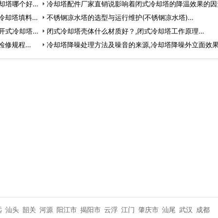
却塔哪个好)
冷却塔配件厂家直销说影响着闭式冷却塔的降温效果的因
冷却塔填料…
试…
不锈钢凉水塔的选型与运行维护(不锈钢凉水塔)…
开式冷却塔安
闭式冷却塔壳体什么材质好？,闭式冷却塔工作原理…
检修规程…
冷却塔降噪处理方法及噪音的来源,冷却塔降噪外立面效
远
汕头
韶关
河源
阳江市
揭阳市
云浮
江门
肇庆市
汕尾
武汉
成都