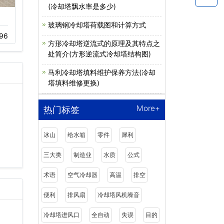
(冷却塔飘水率是多少)
圆形开式逆流冷却
工业高温横流冷却
玻璃钢冷却塔荷载图和计算方式
96
11-05
595
05-06
468
方形冷却塔逆流式的原理及其特点之
处简介(方形逆流式冷却塔结构图)
马利冷却塔填料维护保养方法(冷却
塔填料维修更换)
More+
热门标签
冰山
给水箱
零件
犀利
三大类
制造业
水质
公式
术语
空气冷却器
高温
排空
便利
排风扇
冷却塔风机噪音
冷却塔进风口
全自动
失误
目的