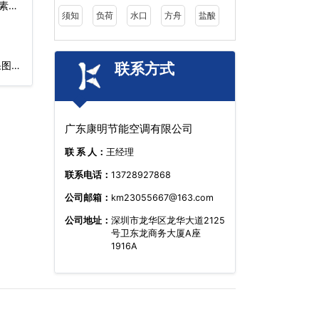
素
须知
负荷
水口
方舟
盐酸
果图…
联系方式
广东康明节能空调有限公司
联 系 人：
王经理
联系电话：
13728927868
公司邮箱：
km23055667@163.com
公司地址：
深圳市龙华区龙华大道2125
号卫东龙商务大厦A座
1916A