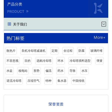
产品分类
PRODUCT
关于我们
More+
热门标签
散热片
良机冷却塔减速机
定期
全过程
防腐
玻璃纤维
不容忽视
目的
选购冷却塔
环水
冷却塔填料选型
弹簧
水盆
核电站
形势
偏流
药水
导致
水压
逆流冷却塔
压缩空气
特种
集水器
中国传统
荣誉资质