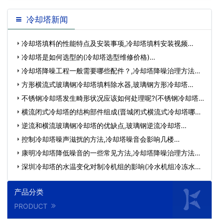
冷却塔新闻
冷却塔填料的性能特点及安装事项,冷却塔填料安装视频…
冷却塔是如何选型的(冷却塔选型维修价格)…
冷却塔降噪工程一般需要哪些配件？,冷却塔降噪治理方法及
措施…
方形横流式玻璃钢冷却塔填料除水器,玻璃钢方形冷却塔…
不锈钢冷却塔发生畸形状况应该如何处理呢?(不锈钢冷却塔
特…
横流闭式冷却塔的结构部件组成(晋城闭式横流式冷却塔哪家
专…
逆流和横流玻璃钢冷却塔的优缺点,玻璃钢逆流冷却塔…
控制冷却塔噪声滋扰的方法,冷却塔噪音会影响几楼…
康明冷却塔降低噪音的一些常见方法,冷却塔降噪治理方法及
措…
深圳冷却塔的水温变化对制冷机组的影响(冷水机组冷冻水压
力…
产品分类
PRODUCT