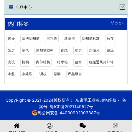
产品中心
More+
热门标签
选择
清洗冷却塔
沉积物
新举措
冷却塔标准
放在
泵房
空气
冷却塔效率
钢缆
能力
水循环
逆流
测试
机构
内部结构
给水箱
蓄水
机械通风冷却塔
水盆
水处理
调校
振动
产品组合
CopyRight © 2021-2024版权所有 广东康明工业冷却塔维修
备
案号:
粤ICP备2021149527号
粤公网安备 44030902003387号