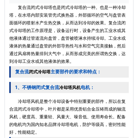
复合流
闭式冷却塔
也是
闭式冷却塔
的一种。也是一种冷却
塔，在水塔内部安装管壳式换热器，外部循环的空气与盘管表
面循环的喷射水产生热交换，从而达到冷却的效果。复合流
闭
式冷却塔
的工作原理是，设备运行时，设备产生的工业水或其
他液体通过管道流向盘管，盘管被喷淋水持续冷却。工业水或
液体的热量通过盘管的外部导热性与水和空气完美接触，然后
通过风扇将热量排到大气中，从而形成完美的所谓热交换，达
到冷却工业水或其他液体的效果。
复合流
主要部件的要求和特点：
闭式冷却塔
1、不锈钢闭式复合流
电机：
冷却塔风机
冷却塔风机
是整个冷却设备中特别重要的部件，所以在复
合流
闭式冷却塔
中，叶片都是采用优质铝合金压铸而成的轴流
风机，硬度高、重量轻、风量大、噪音低、使用寿命长。配备
的电机均为国内知名品牌
冷却塔电机
，防护等级高，密封性能
好，性能稳定。