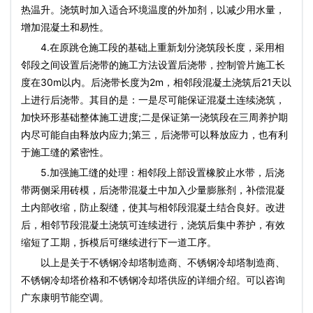
热温升。浇筑时加入适合环境温度的外加剂，以减少用水量，
增加混凝土和易性。
4.在原跳仓施工段的基础上重新划分浇筑段长度，采用相
邻段之间设置后浇带的施工方法设置后浇带，控制管片施工长
度在30m以内。后浇带长度为2m，相邻段混凝土浇筑后21天以
上进行后浇带。其目的是：一是尽可能保证混凝土连续浇筑，
加快环形基础整体施工进度;二是保证第一浇筑段在三周养护期
内尽可能自由释放内应力;第三，后浇带可以释放应力，也有利
于施工缝的紧密性。
5.加强施工缝的处理：相邻段上部设置橡胶止水带，后浇
带两侧采用砖模，后浇带混凝土中加入少量膨胀剂，补偿混凝
土内部收缩，防止裂缝，使其与相邻段混凝土结合良好。改进
后，相邻节段混凝土浇筑可连续进行，浇筑后集中养护，有效
缩短了工期，拆模后可继续进行下一道工序。
以上是关于不锈钢冷却塔制造商、不锈钢冷却塔制造商、
不锈钢冷却塔价格和不锈钢冷却塔供应的详细介绍。可以咨询
广东康明节能空调。