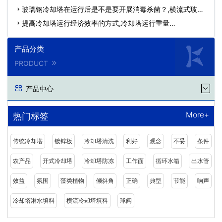
玻璃钢冷却塔在运行后是不是要开展消毒杀菌？,横流式玻璃
钢冷…
提高冷却塔运行经济效率的方式,冷却塔运行重量…
产品分类
PRODUCT
产品中心
More+
热门标签
传统冷却塔
镀锌板
冷却塔清洗
利好
观念
不妥
条件
农产品
开式冷却塔
冷却塔防冻
工作面
循环水箱
出水管
效益
氛围
藻类植物
倾斜角
正确
典型
节能
响声
冷却塔淋水填料
横流冷却塔填料
球阀