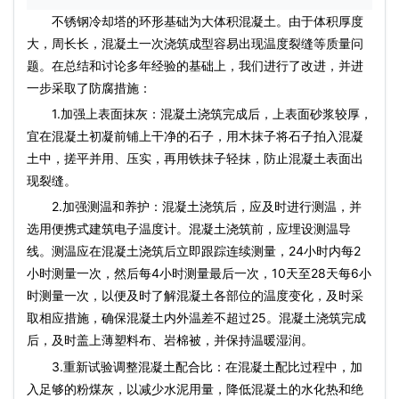
不锈钢冷却塔的环形基础为大体积混凝土。由于体积厚度
大，周长长，混凝土一次浇筑成型容易出现温度裂缝等质量问
题。在总结和讨论多年经验的基础上，我们进行了改进，并进
一步采取了防腐措施：
1.加强上表面抹灰：混凝土浇筑完成后，上表面砂浆较厚，
宜在混凝土初凝前铺上干净的石子，用木抹子将石子拍入混凝
土中，搓平并用、压实，再用铁抹子轻抹，防止混凝土表面出
现裂缝。
2.加强测温和养护：混凝土浇筑后，应及时进行测温，并
选用便携式建筑电子温度计。混凝土浇筑前，应埋设测温导
线。测温应在混凝土浇筑后立即跟踪连续测量，24小时内每2
小时测量一次，然后每4小时测量最后一次，10天至28天每6小
时测量一次，以便及时了解混凝土各部位的温度变化，及时采
取相应措施，确保混凝土内外温差不超过25。混凝土浇筑完成
后，及时盖上薄塑料布、岩棉被，并保持温暖湿润。
3.重新试验调整混凝土配合比：在混凝土配比过程中，加
入足够的粉煤灰，以减少水泥用量，降低混凝土的水化热和绝