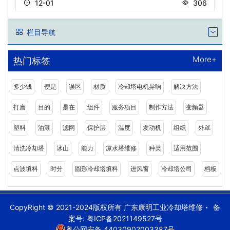
12-01
306
栏目导航
More+
热门标签
多少钱
便是
误区
材质
冷却塔电机异响
解决方法
打磨
目的
是在
组件
服务项目
制作方法
变频器
塑料
油漆
滤网
保护层
温度
发动机
组织
外罩
清洗冷却塔
冰山
能力
凉水塔维修
种类
适用范围
点波填料
时分
圆形冷却塔填料
进风窗
冷却塔公司
档板
CopyRight © 2021-2024版权所有 广东康明工业冷却塔维修
备
案号:
粤ICP备2021149527号
粤公网安备 44030902003387号