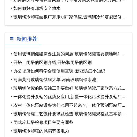
塔效果不好怎么…
如何做好冷却塔安全放水
玻璃钢冷却塔面板广东康明厂家供应,玻璃钢冷却塔裂缝修
复…
新闻推荐
使用玻璃钢储罐需要注意的问题,玻璃钢储罐需要接地吗?…
开塔、闭塔的区别介绍,开塔和闭塔的区别
办公场所如何科学合理使用空调-新冠防疫小知识
河南黄河玻璃钢储罐大单,河南玻璃钢储水池
玻璃钢储罐的防腐蚀工作要做好,玻璃钢储罐厂家联系方式及
电话…
一体化提升泵站的优势及应用,新疆一体化污水提升泵站厂
家…
农村一体化泵站设备为什么用不起来？,一体化预制泵站厂
家…
玻璃钢储罐工艺设计要求及检查,玻璃钢储罐规格及基本参
数…
闭式冷却塔检修项目主要有哪些
玻璃钢冷却塔的风扇节省电力