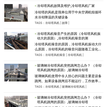
服务深圳,
冷却塔风机故障及维护,冷却塔风机厂家
冷却塔的风机是我单位用于中央空调机组循环
水冷却降温的关键设备
TAGS：
冷却塔风机
|
故障
|
冷却塔风机噪音产生的原因（冷却塔风机振
动大的原因）,冷却塔风机噪音的测
冷却塔风机噪音的原因，冷却塔风机振动大什
么原因，冷却塔风机的噪音问题随着工业化的
发展，空气污染越来越严重，噪声污染是一种
TAGS：
冷却塔风机噪音
|
冷却塔风机
|
环境污染，已成为人类的危害之一。噪声污
染、水污染和环境污染被
玻璃钢冷却塔风机突然跳闸怎么办？ （冷却
塔风机跳闸的原因）,玻璃钢冷却塔
玻璃钢风机使用中令人担心的问题主要是设备
跳闸。如果设备跳闸后不能运行，工作效率将
受到严重影响。关键是仍然需要时间来找出原
TAGS：
冷却塔风机
|
玻璃钢冷却塔风机
|
因并进行修理，给企业带来巨大的损失。那么
是什么因素导致
玻璃钢冷却塔风机突然跳闸怎么办？ （冷却
塔风机跳闸的原因）,玻璃钢冷却塔