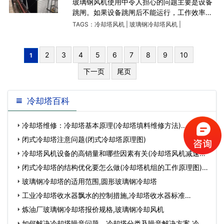
玻璃钢风机使用中令人担心的问题主要是设备
跳闸。如果设备跳闸后不能运行，工作效率将
受到严重影响。关键是仍然需要时间来找出原
TAGS：
冷却塔风机
|
玻璃钢冷却塔风机
|
因并进行修理，给企业带来巨大的损失。那么
是什么因素导致
2
3
4
5
6
7
8
9
10
1
下一页
尾页
冷却塔百科
冷却塔维修：冷却塔基本原理(冷却塔填料维修方法)…
闭式冷却塔注意问题(闭式冷却塔原理图)
冷却塔风机设备的高销量和哪些因素有关(冷却塔风机减速机
图解)…
闭式冷却塔的结构优化要怎么做(冷却塔机组的工作原理图)…
玻璃钢冷却塔的适用范围,圆形玻璃钢冷却塔
工业冷却塔收水器飘水的控制措施,冷却塔收水器标准…
炼油厂玻璃钢冷却塔报价规格,玻璃钢冷却风机
如何解决冷却塔噪音问题，冷却塔分类及噪音解决方案,冷却