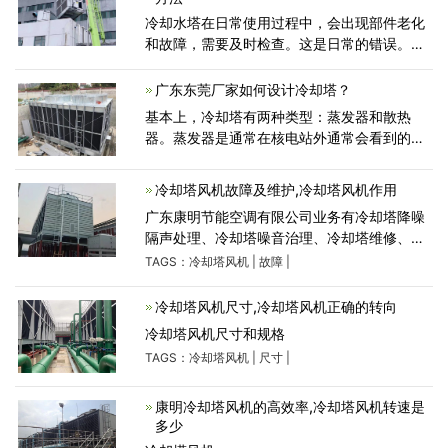
冷却水塔在日常使用过程中，会出现部件老化
和故障，需要及时检查。这是日常的错误。本
文介绍了故障现象和特点的分析以及解决故障
的维修方法，冷却水塔水温异常升高、冷却水
广东东莞厂家如何设计冷却塔？
塔塔体噪音故障
基本上，冷却塔有两种类型：蒸发器和散热
器。蒸发器是通常在核电站外通常会看到的大
型物体，有时会看到蒸汽。那是因为有空气循
环通过它们，使它们内部的水汽化从而冷却。
冷却塔风机故障及维护,冷却塔风机作用
广东深圳冷却塔厂家不
广东康明节能空调有限公司业务有冷却塔降噪
隔声处理、冷却塔噪音治理、冷却塔维修、冷
却塔节能改造等,冷却塔厂家产品有静音冷却
TAGS：
冷却塔风机
|
故障
|
塔、闭式冷却塔、横流冷却塔等品牌型号规格,
服务深圳,
冷却塔风机尺寸,冷却塔风机正确的转向
冷却塔风机尺寸和规格
TAGS：
冷却塔风机
|
尺寸
|
康明冷却塔风机的高效率,冷却塔风机转速是
多少