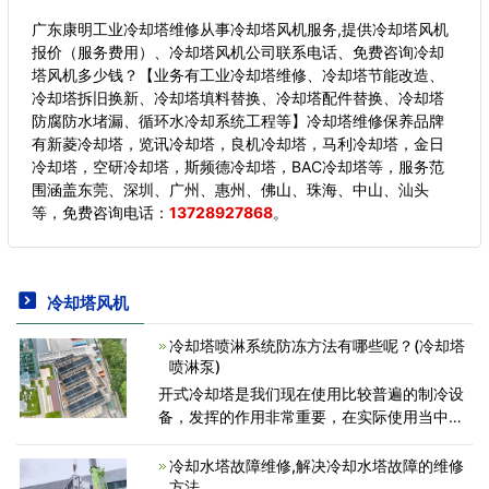
广东康明工业冷却塔维修从事冷却塔风机服务,提供冷却塔风机
报价（服务费用）、冷却塔风机公司联系电话、免费咨询冷却
塔风机多少钱？【业务有工业冷却塔维修、冷却塔节能改造、
冷却塔拆旧换新、冷却塔填料替换、冷却塔配件替换、冷却塔
防腐防水堵漏、循环水冷却系统工程等】冷却塔维修保养品牌
有新菱冷却塔，览讯冷却塔，良机冷却塔，马利冷却塔，金日
冷却塔，空研冷却塔，斯频德冷却塔，BAC冷却塔等，服务范
围涵盖东莞、深圳、广州、惠州、佛山、珠海、中山、汕头
等，
免费咨询电话：
13728927868
。
冷却塔风机
冷却塔喷淋系统防冻方法有哪些呢？(冷却塔
喷淋泵)
开式冷却塔是我们现在使用比较普遍的制冷设
备，发挥的作用非常重要，在实际使用当中我
们应该做好日常的维护保养工作，防止设备出
现任何故意意外，同时也非常有利于延长使用
冷却水塔故障维修,解决冷却水塔故障的维修
寿命，开式冷却塔中通
方法