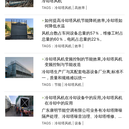
冷却塔风机
TAGS：
冷却塔风机
|
高效率
|
如何提高冷却塔风机节能降耗效率,冷却塔如
何降低水温
风机台数占车间设备总量的57％，维修工时占
总量的60％，电耗占总量的22％。
TAGS：
冷却塔风机
|
效率
|
冷却塔风机变频控制的节能效果,冷却塔风机
变频控制与节能改造
冷却塔生产厂与其配套电器设备厂分离;标准不
一，质量和规格难以统一
TAGS：
节能
|
冷却塔风机
|
冷却塔风机在冷却设备中的应用,冷却塔风机
在冷却中的应用
广东康明节能空调有限公司业务有冷却塔降噪
隔声处理、冷却塔噪音治理、冷却塔维修、冷
却塔节能改造等,冷却塔厂家产品有静音冷却
TAGS：
冷却塔风机
|
设备
|
塔、闭式冷却塔、横流冷却塔等品牌型号规格,