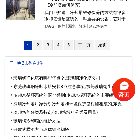
(冷却塔如何保养)
我们都知道，冷却塔维修保养的方法有很多，
冷却塔也是空调的一种重要的设备，它对于很
多的工厂能够顺利的运转有着非常关键的作
TAGS：
保养
|
漏水
|
散热
|
冷却塔保养
|
用。那么冷却塔如果在长时间的使用情况下是
需要进行维修保养的
2
3
4
5
下一页
尾页
1
冷却塔百科
玻璃钢净化塔有哪些优点？,玻璃钢净化塔公司
东莞玻璃钢冷却水塔安装8点注意事项,东莞玻璃钢生产厂
家…
冷却水循环系统的两个类别(冷却水循环系统的主要组成)…
深圳冷却塔厂家分析冷却塔和环境保护是相辅相成的,东莞空
研冷却塔…
冷却塔的分类及特点(冷却塔填料分类及用量)
玻璃钢冷却塔的维护方法
开放式横流方形玻璃钢冷却塔