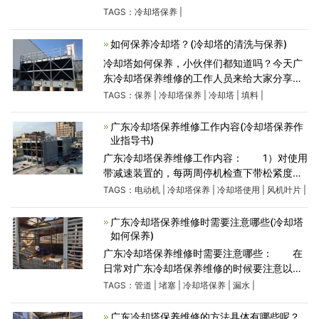
叶片角度平衡度、外表质量，风机轮壳外观是
TAGS：
冷却塔保养
|
否腐蚀及脆化。3、查看及批改传动部件不妥
噪音及反常轰动，若
如何保养冷却塔？(冷却塔的清洗与保养)
冷却塔如何保养，小伙伴们都知道吗？今天广
东冷却塔保养维修的工作人员来给大家分享一
下保养的方法，希望对大家有用！ 1、填料
TAGS：
保养
|
冷却塔保养
|
冷却塔
|
填料
|
更换，劣质填料刚性弱，承载能力差，很容易
变形、松散倒伏，直接导致
广东冷却塔保养维修工作内容(冷却塔保养作
业指导书)
广东冷却塔保养维修工作内容： 1）对使用
带减速装置的，每两周停机检查下带松紧度，
不合适时要调整。如果几根带松紧程度不同则
TAGS：
电动机
|
冷却塔保养
|
冷却塔使用
|
风机叶片
|
要全套更换；如果冷却塔长时间不运行，则将
带取下来保存。 2）对
广东冷却塔保养维修时需要注意哪些(冷却塔
如何保养)
广东冷却塔保养维修时需要注意哪些： 在
日常对广东冷却塔保养维修的时候要注意以下
部分的检查： 1、冷却塔集水槽内的浮球要
TAGS：
管道
|
堵塞
|
冷却塔保养
|
漏水
|
查看是否损坏，是否能够正常工作。 2、检
查冷却塔是否有
广东冷却塔保养维修​的方法具体有哪些呢？