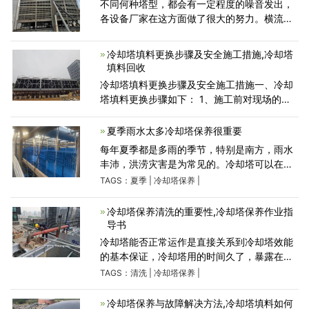
不同何种塔型，都会有一定程度的噪音发出，
各设备厂家在这方面做了很大的努力。横流冷
却塔运行过程中皮带或电机发出的声音是巨
大，从噪音源方面治理降噪最合理，需要把敏
冷却塔填料更换步骤及安全施工措施,冷却塔
感点（受噪声影响位置）的
填料回收
冷却塔填料更换步骤及安全施工措施一、冷却
塔填料更换步骤如下： 1、施工前对现场的其
他设备进行保护、隔离、挂牌；对楼面防水层
铺设施工材料布，防止损坏。 2、旧冷却塔填
夏季雨水太多冷却塔保养很重要
料拆除，需将电机电
每年夏季都是多雨的季节，特别是南方，雨水
丰沛，洪涝灾害是为常见的。冷却塔可以在露
天使用也可以在室内使用，如果冷却塔在露天
TAGS：
夏季
|
冷却塔保养
|
使用，那么雨水会进入到冷却塔的喷淋循环水
中。雨水在进入冷却塔
冷却塔保养清洗的重要性,冷却塔保养作业指
导书
冷却塔能否正常运作是直接关系到冷却塔效能
的基本保证，冷却塔用的时间久了，暴露在外
边的各个部位容易结垢，特别是内部和布水管
TAGS：
清洗
|
冷却塔保养
|
装置的定期清洗尤为重要，不能忽视，免得因
小失大妨碍了冷却塔的
冷却塔保养与故障解决方法,冷却塔填料如何