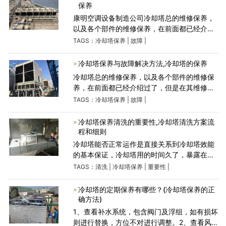
保养
康明空调设备制造公司冷却塔总的维修保养，
以及各个部件的维修保养，在前面都已经介绍
过了，但是在其维修保养这一方面，还遗漏了
TAGS：
冷却塔保养
|
故障
|
一个知识点，那就是它的注意事项，因此今天
就来好好进行讲解，以便让
冷却塔保养与故障解决方法,冷却塔的保养
冷却塔总的维修保养，以及各个部件的维修保
养，在前面都已经介绍过了，但是在其维修保
养这一方面，还遗漏了一个知识点，那就是它
TAGS：
冷却塔保养
|
故障
|
的注意事项，因此今天就来好好进行讲解，以
便让大家能够全面了解和掌
冷却塔保养清洗的重要性,冷却塔清洗方案流
程和细则
冷却塔能否正常运作是直接关系到冷却塔效能
的基本保证，冷却塔用的时间久了，暴露在外
边的各个部位容易结垢，特别是内部和布水管
TAGS：
清洗
|
冷却塔保养
|
重要性
|
装置的定期清洗尤为重要，不能忽视，免得因
小失大妨碍了冷却塔的
冷却塔的定期保养有哪些？(冷却塔保养的正
确方法)
1、查看补水系统，包含阀门及浮组，如有损坏
则进行替换，方位不对进行调整。2、查看风机