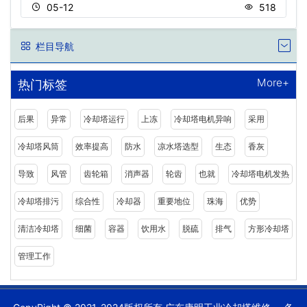
05-12
518
栏目导航
More+
热门标签
后果
异常
冷却塔运行
上冻
冷却塔电机异响
采用
冷却塔风筒
效率提高
防水
凉水塔选型
生态
香灰
导致
风管
齿轮箱
消声器
轮齿
也就
冷却塔电机发热
冷却塔排污
综合性
冷却器
重要地位
珠海
优势
清洁冷却塔
细菌
容器
饮用水
脱硫
排气
方形冷却塔
管理工作