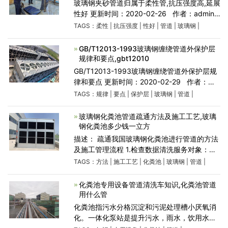
玻璃钢夹砂管道归属于柔性管,抗压强度高,延展
性好 更新时间：2020-02-26 作者：admin
人气：433 玻璃钢夹砂管道归属于柔性管，抗
TAGS：
柔性
|
抗压强度
|
性好
|
管道
|
玻璃钢
|
压强度高，延展性好，传热系数低。它归属于
非金属材质
GB/T12013-1993玻璃钢缠绕管道外保护层
规律和要点,gbt12010
GB/T12013-1993玻璃钢缠绕管道外保护层规
律和要点 更新时间：2020-02-29 作者：
admin 人气：385 玻璃钢管道外部的保护层
TAGS：
规律
|
要点
|
保护层
|
玻璃钢
|
管道
|
有哪些实际的规定和要点，请大家在这个层次
上多多掌握。
玻璃钢化粪池管道疏通方法及施工工艺,玻璃
钢化粪池多少钱一立方
描述： 疏通我国玻璃钢化粪池进行管道的方法
及施工管理流程 1.检查数据清洗服务对象：宾
馆、饭店、住宅的下水系统管道和设备问题不
TAGS：
方法
|
施工工艺
|
化粪池
|
玻璃钢
|
管道
|
外乎就是洗浴间的浴池、喷头、盆池等及其相
互连接的管道
化粪池专用设备管道清洗车知识,化粪池管道
用什么管
化粪池指污水分格沉淀和污泥处理槽小厌氧消
化。一体化泵站是提升污水，雨水，饮用水，