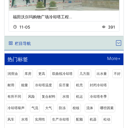
福田沃尔玛购物广场冷却塔工程…
11-05
391
栏目导航
More+
热门标签
润滑油
库房
更高
双曲线冷却塔
几方面
出水量
不好
耐用
能量
冷却塔温度
应尽量
机壳
封闭冷却塔
有所不同
风险
复合材料
水情
机运
冷却塔冬季
冷却塔噪声
气流
大气
防冻
校核
流体
哪些因素
风车
水塔
实用性
生产冷却塔
配额
机器
松动