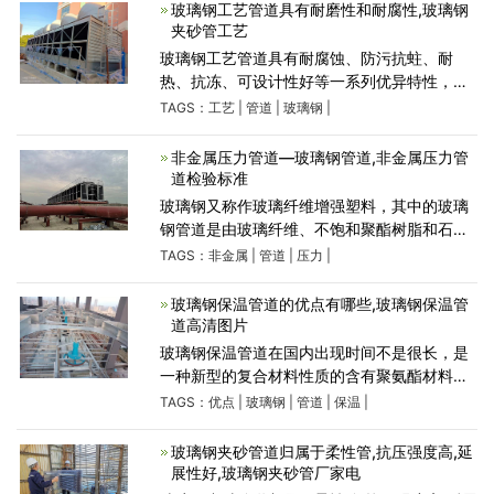
冷却塔。
玻璃钢工艺管道具有耐磨性和耐腐性,玻璃钢
夹砂管工艺
玻璃钢工艺管道具有耐腐蚀、防污抗蛀、耐
热、抗冻、可设计性好等一系列优异特性，在
给排水行业应用比较广泛。类似于容器成形，
TAGS：
工艺
|
管道
|
玻璃钢
|
只不过对管道来说无需封头。一般都采用大于
54.7度的缠绕角度
非金属压力管道—玻璃钢管道,非金属压力管
道检验标准
玻璃钢又称作玻璃纤维增强塑料，其中的玻璃
钢管道是由玻璃纤维、不饱和聚酯树脂和石英
砂填料组成的新型复合管道。该产品主要采用
TAGS：
非金属
|
管道
|
压力
|
计算机控制往复交叉缠绕和离心浇铸两种方法
成型，具有系列
玻璃钢保温管道的优点有哪些,玻璃钢保温管
道高清图片
玻璃钢保温管道在国内出现时间不是很长，是
一种新型的复合材料性质的含有聚氨酯材料的
新型管道，其有着传统地沟和架空敷设管道难
TAGS：
优点
|
玻璃钢
|
管道
|
保温
|
以比拟的先进技术和实用性能，适用性很强、
使用领域广，具有显
玻璃钢夹砂管道归属于柔性管,抗压强度高,延
展性好,玻璃钢夹砂管厂家电