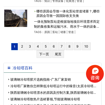
废水的提升装备，由工厂统一生产组装后运至
TAGS：
知识
|
专用设备
|
化粪池
|
管道
|
现场安装的加压泵站。玻璃钢净化塔利用玻璃
钢为塔体的主体，利用
哪些原因会导致一体化泵站管道堵塞？,哪些
原因会导致一国国际收支失衡
一体化预制泵站是根据场地项目环境需求而定
制的集收集和运输污水、雨水于一体的设备。
其主要作用就是用于提升和输送水介质。然
TAGS：
原因
|
泵站
|
堵塞
|
管道
|
而，在使用过程中，泵站的管道可能会因为各
种各样的问题备堵
2
3
4
5
6
7
8
9
10
1
下一页
尾页
冷却塔百科
玻璃钢冷却塔胶片选购指南-广东厂家直销
冷却塔厂家教你怎样降低冷却塔运行中的噪音(太原冷却塔维
护)…
陕西玻璃钢冷却塔漂水的原因及控制方案,陕西玻璃钢冷却塔
托架定做…
玻璃钢冷却塔散热片选材要领,节能玻璃钢冷却塔