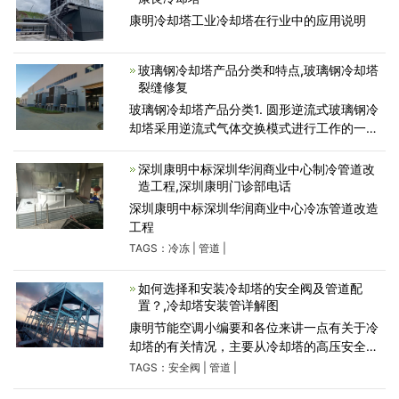
康明冷却塔工业冷却塔在行业中的应用说明
玻璃钢冷却塔产品分类和特点,玻璃钢冷却塔
裂缝修复
玻璃钢冷却塔产品分类1. 圆形逆流式玻璃钢冷
却塔采用逆流式气体交换模式进行工作的一种
冷却塔，通过旋转布水的方式，实现布水的均
匀，实现高温液体的冷却。 2. 方形逆流式玻璃
深圳康明中标深圳华润商业中心制冷管道改
钢冷却塔这是
造工程,深圳康明门诊部电话
深圳康明中标深圳华润商业中心冷冻管道改造
工程
TAGS：
冷冻
|
管道
|
如何选择和安装冷却塔的安全阀及管道配
置？,冷却塔安装管详解图
康明节能空调小编要和各位来讲一点有关于冷
却塔的有关情况，主要从冷却塔的高压安全阀
选择和冷却塔管路配备的装置这两个情况，也
TAGS：
安全阀
|
管道
|
希望经过小编的讲解能让各位更进一步的掌握