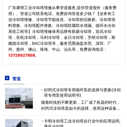
广东康明工业冷却塔维修从事管道服务,提供管道报价（服务费
用）、管道公司联系电话、免费咨询管道多少钱？【业务有工
业冷却塔维修、冷却塔节能改造、冷却塔拆旧换新、冷却塔填
料替换、冷却塔配件替换、冷却塔防腐防水堵漏、循环水冷却
系统工程等】冷却塔维修保养品牌有新菱冷却塔，览讯冷却
塔，良机冷却塔，马利冷却塔，金日冷却塔，空研冷却塔，斯
频德冷却塔，BAC冷却塔等，服务范围涵盖东莞、深圳、广
州、惠州、佛山、珠海、中山、汕头等，
免费咨询电话：
13728927868
。
管道
封闭式冷却塔专用循环泵的选择与更换(冷却
塔专用泵使用说明书)
随着科技的不断更新，工厂成了机器的时代，
封闭式冷却塔是如今的选择，使用这种设备要
和其专用循环泵挂钩，所以包括封闭式冷却塔
在内有很多注意事项。顾名思义封闭式冷却塔
卡明冷却塔工业冷却塔在行业中的应用说明,
是让蒸汽进行冷却的
康良冷却塔