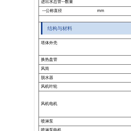
--
进出水总管
数量
--
mm
公称直径
结构与材料
塔体外壳
换热盘管
风筒
脱水器
风机叶轮
风机电机
喷淋泵
喷淋泵电机