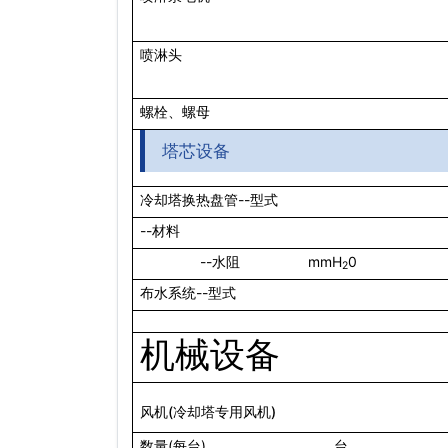
喷淋头
螺栓、螺母
塔芯设备
--
冷却塔换热盘管
型式
--
材料
--
mmH
0
水阻
2
--
布水系统
型式
机械设备
(
)
风机
冷却塔专用风机
(
)
数量
每台
台