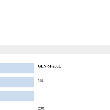
GLN-M-200L
1
组
200