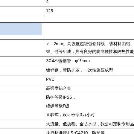
4
125
δ=
2mm
。高强度超级镀铝锌板，该材料由铝
锌、硅等组成，具有良好的防腐蚀性和隔热性能
304
φ19mm
不锈钢管：
镀锌钢，带防护罩，一次性旋压成型
PVC
高强度铝合金
防护等级IP55，
绝缘等级F级
直联式，设计寿命3万小时
大流量、低扬程、全防水型，我公司定制专用品
执行标准按JIS-C4210，防护等