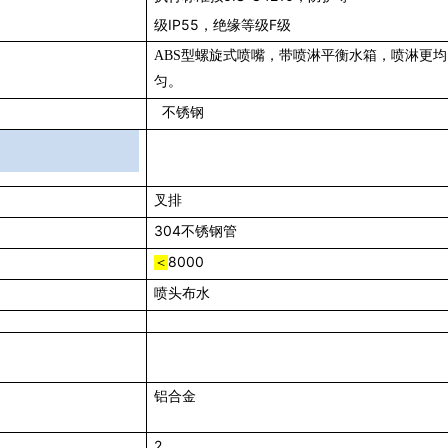
级IP55，绝缘等级F级
ABS型螺旋式喷嘴，带喷淋平衡水箱，喷淋更均
匀。
不锈钢
叉排
304
不锈钢管
8000
＜
喷头布水
铝合金
2