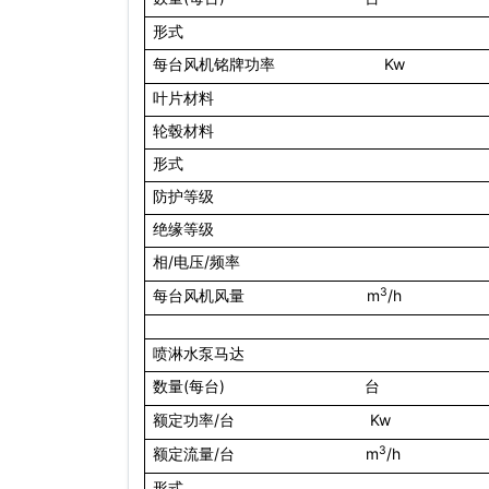
形式
Kw
每台风机铭牌功率
叶片材料
轮毂材料
形式
防护等级
绝缘等级
/
/
相
电压
频率
3
m
/h
每台风机风量
喷淋
水泵
马达
(
)
数量
每台
台
/
Kw
额定功率
台
3
/
m
/h
额定流量
台
形式