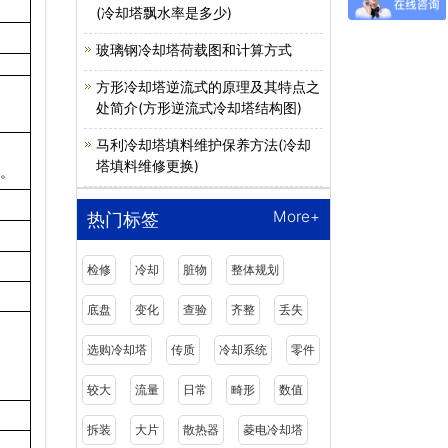
(冷却塔飘水率是多少)
玻璃钢冷却塔荷载图和计算方式
方形冷却塔逆流式的原理及其特点之
处简介(方形逆流式冷却塔结构图)
马利冷却塔填料维护保养方法(冷却
、
塔填料维修更换)
。
More+
热门标签
检修
冷却
脏物
整体规划
底盘
变化
查验
齐整
丢失
选购冷却塔
传质
冷却系统
零件
较大
流量
日常
畸形
数值
拆装
大片
散热器
菱电冷却塔