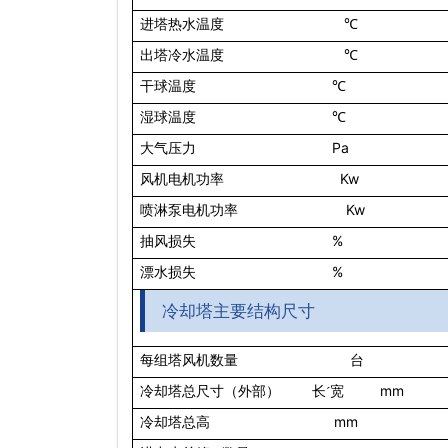
进塔热水温度
℃
出塔冷水温度
℃
干球温度
℃
湿球温度
℃
Pa
大气压力
Kw
风机电机功率
Kw
喷淋泵电机功率
%
抽风损失
%
漂水损失
冷却塔主要结构尺寸
每组塔风机数量
台
mm
冷却塔总尺寸（外部）
长
´
宽
mm
冷却塔总高