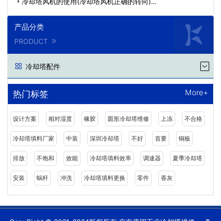
冷却塔风机的使用(冷却塔风机正确的转向)…
产品分类
PRODUCT
冷却塔配件
More+
热门标签
设计方案
相对湿度
橡胶
圆形冷却塔维修
上冻
不合格
冷却塔填料厂家
中装
深圳冷却塔
不好
首要
铜板
排放
不饱和
效能
冷却塔填料效率
调速器
夏季冷却塔
安装
蜗杆
冲洗
冷却塔填料更换
零件
香灰