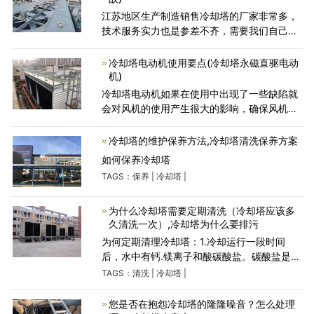
江苏地区生产制造销售冷却塔的厂家非常多，
技术服务实力也是参差不齐，需要我们自己根
据自身的企业实际情况出发，实地考察在做决
定。每个厂家的技术设计研发都是大不一样，
冷却塔电动机使用要点(冷却塔永磁直驱电动
下面给大家介绍一些
机)
冷却塔电动机如果在使用中出现了一些缺陷就
会对风机的使用产生很大的影响，确保风机电
机的正常使用是保障通风换气效果基本的要
求。虽然风机的保养并不能从根本上完全杜绝
冷却塔的维护保养方法,冷却塔清洗保养方案
风机故障的出现
如何保养冷却塔
TAGS：
保养
|
冷却塔
|
为什么冷却塔需要定期清洗（冷却塔应该多
久清洗一次）,冷却塔为什么要排污
为何定期清理冷却塔：1.冷却运行一段时间
后，水中有钙.镁离子和酸碳酸盐。碳酸盐是通
过传热金属表面产生的。2.冷却水中的溶解氧
TAGS：
清洗
|
冷却塔
|
会引起金属腐蚀、锈垢和管道堵塞，降低冷却
塔的传热效果.无效
您是否在抱怨冷却塔的隆隆噪音？怎么处理