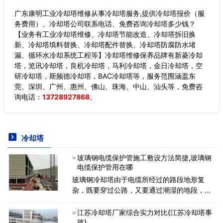
广东康明工业冷却塔维修从事冷却塔服务,提供冷却塔报价（服
务费用）、冷却塔公司联系电话、免费咨询冷却塔多少钱？
【业务有工业冷却塔维修、冷却塔节能改造、冷却塔拆旧换
新、冷却塔填料替换、冷却塔配件替换、冷却塔防腐防水堵
漏、循环水冷却系统工程等】冷却塔维修保养品牌有新菱冷却
塔，览讯冷却塔，良机冷却塔，马利冷却塔，金日冷却塔，空
研冷却塔，斯频德冷却塔，BAC冷却塔等，服务范围涵盖东
莞、深圳、广州、惠州、佛山、珠海、中山、汕头等，
免费咨
询电话：
13728927868
。
冷却塔
玻璃钢电缆保护管施工敷设方法简捷,玻璃钢
电缆保护管用在哪
玻璃钢冷却塔由于电缆所经过的路段地形复
杂，既要穿过公路，又要通过潮湿的地段，同
时还和地下排水渠交叉，对保护管的强度，抗
腐蚀能力和防水性能都要求非常严格。玻璃钢
江苏冷却塔厂家综合实力对比(江苏冷却塔事
电缆保护管具有强度高、
故)