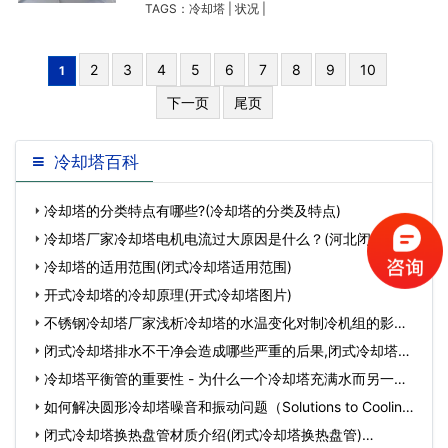
发展远远比内壁更严重。那么会出现哪些状况
TAGS：
冷却塔
|
状况
|
呢？
2
3
4
5
6
7
8
9
10
1
下一页
尾页
冷却塔百科
冷却塔的分类特点有哪些?(冷却塔的分类及特点)
冷却塔厂家冷却塔电机电流过大原因是什么？(河北闭式冷却
塔厂家)…
冷却塔的适用范围(闭式冷却塔适用范围)
开式冷却塔的冷却原理(开式冷却塔图片)
不锈钢冷却塔厂家浅析冷却塔的水温变化对制冷机组的影响
(攀枝花圆形玻…
闭式冷却塔排水不干净会造成哪些严重的后果,闭式冷却塔与
开式冷却塔的…
冷却塔平衡管的重要性 - 为什么一个冷却塔充满水而另一个
冷却塔空着？,…
如何解决圆形冷却塔噪音和振动问题（Solutions to Cooling
Tower Noise …
闭式冷却塔换热盘管材质介绍(闭式冷却塔换热盘管)…