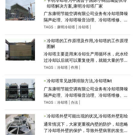
卡明冷却塔为中国普宁国际小商品城提供冷
却塔解决方案,康明冷却塔厂家
广东康明节能空调有限公司业务有冷却塔降噪
隔声处理、冷却塔噪音治理、冷却塔维修、冷
却塔节能改造等,冷却塔厂家产品有静音冷却
TAGS：
康明冷却塔
|
冷却塔
|
塔、闭式冷却塔、横流冷却塔等品牌型号规格,
服务深圳,
冷却塔的工作原理及作用,冷却塔的工作原理
图解
冷却塔主要是用来冷却生产用循环水，此水经
过冷却以后就可以重复使用，就能大量的节约
水源。用冷却塔的地方很多：电厂、冷冻、塑
TAGS：
冷却塔
|
作用
|
胶化工行业、中央空调冷却系统等。这次康明
节能空调给大家介
冷却塔常见故障排除方法,冷却塔lkt
广东康明节能空调有限公司业务有冷却塔降噪
隔声处理、冷却塔噪音治理、冷却塔维修、冷
却塔节能改造等,冷却塔厂家产品有静音冷却
TAGS：
冷却塔
|
办法
|
塔、闭式冷却塔、横流冷却塔等品牌型号规格,
服务深圳,
冷却塔外壁可能出现的状况,冷却塔外壁彩绘
通常情况下，大家更重视内壁的防护，却忽略
了冷却塔外壁的保护，导致外壁病害的发生、