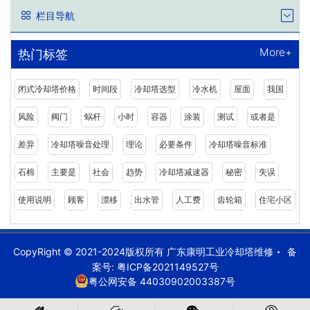
栏目导航
More+
热门标签
闭式冷却塔价格
时间段
冷却塔选型
冷水机
屋面
我国
风险
阀门
蜗杆
小时
容器
涂装
测试
或者是
差异
冷却塔噪音处理
理论
必要条件
冷却塔噪音标准
石棉
主要是
社会
趋势
冷却塔减速器
秘密
失误
使用说明
顾客
漂移
出水管
人工费
齿轮箱
住宅小区
CopyRight © 2021-2024版权所有 广东康明工业冷却塔维修
备
案号:
粤ICP备2021149527号
粤公网安备 44030902003387号