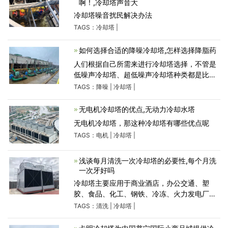
啊！,冷却塔声音大
冷却塔噪音扰民解决办法
TAGS：
冷却塔
|
如何选择合适的降噪冷却塔,怎样选择降脂药
人们根据自己所需来进行冷却塔选择，不管是
低噪声冷却塔、超低噪声冷却塔种类都是比较
多。但是大部分朋友在针对冷却塔进行挑选的
TAGS：
降噪
|
冷却塔
|
过程中都是比较注重减噪性好的来进行选择
的。
无电机冷却塔的优点,无动力冷却水塔
无电机冷却塔，那这种冷却塔有哪些优点呢
TAGS：
电机
|
冷却塔
|
浅谈每月清洗一次冷却塔的必要性,每个月洗
一次牙好吗
冷却塔主要应用于商业酒店，办公交通、塑
胶、食品、化工、钢铁、冷冻、火力发电厂、
工业水冷却等行业领域
TAGS：
清洗
|
冷却塔
|