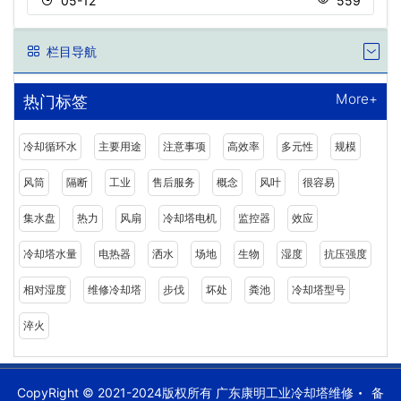
05-12
559
栏目导航
More+
热门标签
冷却循环水
主要用途
注意事项
高效率
多元性
规模
风筒
隔断
工业
售后服务
概念
风叶
很容易
集水盘
热力
风扇
冷却塔电机
监控器
效应
冷却塔水量
电热器
洒水
场地
生物
湿度
抗压强度
相对湿度
维修冷却塔
步伐
坏处
粪池
冷却塔型号
淬火
CopyRight © 2021-2024版权所有 广东康明工业冷却塔维修
备