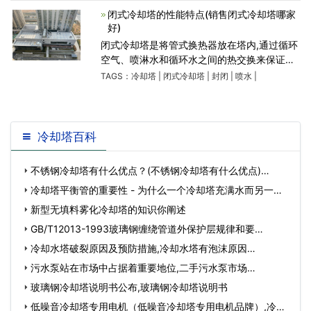
闭式冷却塔的性能特点(销售闭式冷却塔哪家
好)
闭式冷却塔是将管式换热器放在塔内,通过循环
空气、喷淋水和循环水之间的热交换来保证冷
却效果.因为它是一个封闭的循环,可以保证水质
TAGS：
冷却塔
|
闭式冷却塔
|
封闭
|
喷水
|
不受污染,能够有效地保护主设备的高效运行,提
高使
冷却塔百科
不锈钢冷却塔有什么优点？(不锈钢冷却塔有什么优点)…
冷却塔平衡管的重要性 - 为什么一个冷却塔充满水而另一个
冷却塔空着？,…
新型无填料雾化冷却塔的知识你阐述
GB/T12013-1993玻璃钢缠绕管道外保护层规律和要
点,gbt12010…
冷却水塔破裂原因及预防措施,冷却水塔有泡沫原因…
污水泵站在市场中占据着重要地位,二手污水泵市场…
玻璃钢冷却塔说明书公布,玻璃钢冷却塔说明书
低噪音冷却塔专用电机（低噪音冷却塔专用电机品牌）,冷却