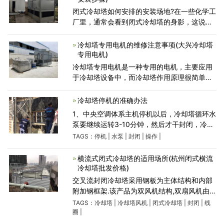
闭式冷却塔如何安排的安装场地?在一些化学工
厂里，通常会看到闭式冷却塔的身影，这说明
闭式冷却塔的使用场合越来越多。当然了，闭
式冷却塔的前期装置和使用尤其是装置，需要
冷却塔专用电机的维修注意事项(大兴冷却塔
事先做好安全。那
专用电机)
冷却塔专用电机是一种专用的电机，主要应用
于冷却塔设备中，而冷却塔作用原理很简单，
就是给热水降温，空调主机或者其它生产设备
在运行过程中会产生大量的热量，这部份热量
冷却塔停机的准确办法
需要排除掉，zui方便的
1、中央空调体系主机停机以后，冷却塔循环水
泵要继续运转3-10分钟，然后才干封闭，冷却
塔水泵封闭后2-3分钟内即可停运冷却塔；原
TAGS：
停机
|
水泵
|
封闭
|
操作
|
因是扫除主机中剩余的能量，中央空调全部体
系停运后不会承受过大
横流式闭式冷却塔的适用场所(杭州闭式横流
冷却塔批发价格)
交叉流封闭冷却塔采用钢板为主体结构和内部
附加钢框架.该产品为双风机结构,双扇风机由同
一电机通过带减速机驱动.该产品与横流FRP冷
TAGS：
冷却塔
|
冷却塔风机
|
闭式冷却塔
|
封闭
|
线
却塔的区别在于,线圈与填料完全不同,循环水完
圈
|
全封闭