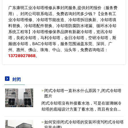
广东康明工业冷却塔维修从事封闭服务,提供封闭报价（服务费
用）、封闭公司联系电话、免费咨询封闭多少钱？【业务有工
业冷却塔维修、冷却塔节能改造、冷却塔拆旧换新、冷却塔填
料替换、冷却塔配件替换、冷却塔防腐防水堵漏、循环水冷却
系统工程等】冷却塔维修保养品牌有新菱冷却塔，览讯冷却
塔，良机冷却塔，马利冷却塔，金日冷却塔，空研冷却塔，斯
频德冷却塔，BAC冷却塔等，服务范围涵盖东莞、深圳、广
州、惠州、佛山、珠海、中山、汕头等，
免费咨询电话：
13728927868
。
封闭
闭式冷却塔一直补水什么原因？,闭式冷却塔
图片
闭式冷却塔沒有外接蓄水池，可是在玻璃钢冷
却塔的底端设计方案了蓄水池，而且有全自动
补水设备。闭式冷却塔供水系统是一个完整的
自动控制系统，仅供水管道或其他供水设备。
如何安排闭式冷却塔的安装环境?(闭式冷却塔
可是假如出現直补
安装步骤)