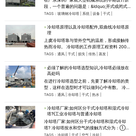
段，一个普遍的问题是：&ldquo;开式或闭式玻
璃钢冷却塔是否更适合该项目？&rdquo;在现
TAGS：
玻璃钢冷却塔
|
系统
|
设备
|
干式
|
代排热技术方面，开式和闭式玻璃钢冷却塔都
为工程师，安装人员和
冷却塔原理以及冷却塔配件,双曲线冷却塔原
理
上虞冷却塔靠与管外空气的温差，形成接触传
热而冷却。 冷却塔的工作原理工程资料 2008-
01-02 03:42:43 阅读268 评论0 字号:大中小
TAGS：
通风
|
干式
|
损失
|
传热
|
蒸发
|
冷却塔的分类一,按通风方式分有自然通风冷却
塔,机械通
必须了解的冷却塔选型知识,冷却塔必须放在
高处吗
在进行冷却塔选型之前，先要了解冷却塔的类
型，这样在选型时才可以做到心中有数。 冷却
塔按通风方式分为自然通风冷却塔、机械通风
TAGS：
通风
|
冷却塔
|
干式
|
热水
|
冷却塔、混合通风冷却塔； 按水和空气的接触
方式分为湿
冷却塔厂家:如何区分干式冷却塔和湿式冷却
塔?(工业冷却塔与普通冷却塔
冷却塔厂家:如何区分干式冷却塔和湿式冷却
塔? 冷却塔按水和空气的接触方式分为：①湿
式冷却塔;②干式冷却塔;③干湿式冷却塔。 干
TAGS：
冷却塔
|
干式
|
空气
|
冷却
|