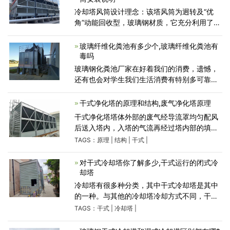
冷却塔风筒设计理念：该塔风筒为迥转及“优
角”动能回收型，玻璃钢材质，它充分利用了气
体流畅均化理论，结合工程实践经验和实测数
据而设计，内壁曲线采用椭圆曲线，与采用直
玻璃纤维化粪池有多少个,玻璃纤维化粪池有
线的自然扩散型风筒相
毒吗
玻璃钢化粪池厂家在好着我们的消费，遗憾，
还有也会对学生我们生活消费有特别多可靠安
全放心使用伤害，于是小编要联系到了大家的
是，找寻不同质地，找寻发展若干的优劣，是
干式净化塔的原理和结构,废气净化塔原理
我们在花点钱可以购买一
干式净化塔塔体外部的废气经导流罩均匀配风
后送入塔内，入塔的气流再经过塔内部的填料
吸附床层后，气流中的有害化学成份被吸附剂
TAGS：
原理
|
结构
|
干式
|
吸附，干净的空气由出风口排出，塔内产生的
冷凝水由集液箱和排
对干式冷却塔你了解多少,干式运行的闭式冷
却塔
冷却塔有很多种分类，其中干式冷却塔是其中
的一种。与其他的冷却塔冷却方式不同，干式
冷却塔不直接与水接触，而是靠与管外的空气
TAGS：
干式
|
冷却塔
|
温差来进行传热冷却，因此，在一些水资源比
较匮乏的地区，这种方式