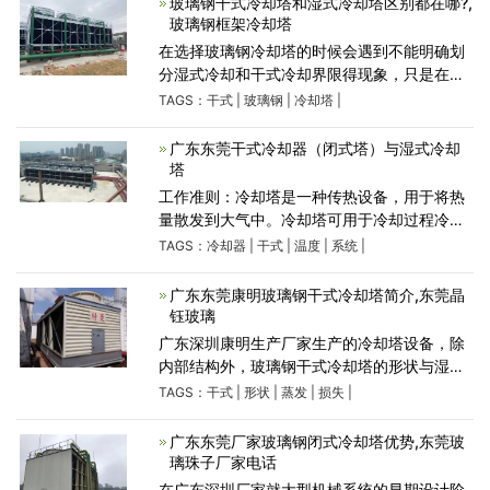
玻璃钢干式冷却塔和湿式冷却塔区别都在哪?,
玻璃钢框架冷却塔
在选择玻璃钢冷却塔的时候会遇到不能明确划
分湿式冷却和干式冷却界限得现象，只是在缺
水的条件下不得不采用干式冷却。到底该如何
TAGS：
干式
|
玻璃钢
|
冷却塔
|
区分这两种冷却塔呢?下面由广东冷却塔厂家格
尉斯机械设
广东东莞干式冷却器（闭式塔）与湿式冷却
塔
工作准则：冷却塔是一种传热设备，用于将热
量散发到大气中。冷却塔可用于冷却过程冷却
和空调系统等各种应用中的循环水。一、冷却
TAGS：
冷却器
|
干式
|
温度
|
系统
|
塔分类：冷却塔通过将水流冷却到较低的温度
将热量吸收到大气
广东东莞康明玻璃钢干式冷却塔简介,东莞晶
钰玻璃
广东深圳康明生产厂家生产的冷却塔设备，除
内部结构外，玻璃钢干式冷却塔的形状与湿式
冷却塔的形状非常相似。干式冷却系统的工作
TAGS：
干式
|
形状
|
蒸发
|
损失
|
原理相同作为干式散热器。因此，没有蒸发损
失。热量通过翅片
广东东莞厂家玻璃钢闭式冷却塔优势,东莞玻
璃珠子厂家电话
在广东深圳厂家就大型机械系统的早期设计阶