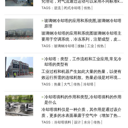
究理论，对气流通过运动可以采用不同标准k-ε
湍流结构模型，填料区、喷淋区和盘管区采用
TAGS：
逆流
|
闭式冷却塔
|
传热
|
一个离散相模型数据计算，对填料区的膜状流
动用滴状流动近
玻璃钢冷却塔的应用和系统图,玻璃钢冷却塔
原理
玻璃钢冷却塔的应用和系统图玻璃钢冷却塔主
要用于空调系统，冷冻系列，注塑成型，皮
革，泡沫，发电，汽轮机，铝加工，空压机，
TAGS：
玻璃钢冷却塔
|
接触
|
工业
|
传热
|
工业冷却水等领域的冷却；主要用于空调的冷
却，冷冻，塑料化工。玻璃钢冷却塔在工
冷却塔：类型，工作流程和工业应用,常见冷
却塔的类型有
工业过程和机器产生如此大量的热量，以便有
效运行所需的连续耗散。热量必须是对环境的
影响。这是通过热交换过程。这是冷却塔技术
TAGS：
热量
|
大气
|
传热
|
冷却塔
|
的基础。有趣的是，尽管冷却塔是20世纪的设
备，但对它们的了
冷却塔填料的作用和类型,冷却塔填料的作用
是什么
冷却塔填料仅是一种介质，其作用是通过该介
质，更多的水表面暴露于空气中（增加了热传
递的速率），并通过延迟水的流动（增加了水
TAGS：
冷却塔填料
|
设计
|
水分
|
传热
|
的量）而增加了空气与水接触的时间。加压喷