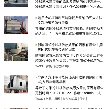
冷却塔水温过高的原因及降噪的处理方法一、
冷却塔水温过高是因为什么冷却塔中的水通常
依赖于自然散热，因此冷却塔的体积和散热表
面积要求足够大。如果环境温度过高，例如高
选用冷却塔填料节能降耗所采纳的五大方法,
于40℃，则冷却塔
冷却塔填料怎样更换
常用的选用冷却塔填料节能降耗、削减劳动力
的方法。 1、方形横流式冷却塔宜操控填料顶
部至风机吸入段下缘的高度等于或大于风机直
径的0.2倍。 2、逆流式冷却塔填料顶面至风筒
影响闭式冷却塔传热效果的因素有哪些？,影
进口之
响闭式冷却塔传送的因素
随着国家节水政策的实行，以及冶金化工行业
精密仪器数量的提高，市场对闭式冷却塔的需
求越来越大，与此同时公司闭式冷却塔的销售
TAGS：
传热
|
闭式冷却塔
|
额也在不断提升，闭式冷却塔产能不足问题凸
显。影响闭式冷却塔
导致了方形冷却塔传热实际效果的原因有哪
些,方形冷却塔填料
导致了方形冷却塔传热实际效果的原因有哪些
更新时间：2021-10-22 作者：admin 人
气：464 选用冷却塔是由于保证致冷实际效
TAGS：
效果
|
原因
|
方形冷却塔
|
传热
|
果。伤害主要是由好几个冷却塔机械设备管理
决策。如：散热