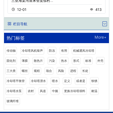
三亚海棠湾喜来登度假村…
12-01
413
栏目导航
More+
热门标签
传动轴
冷却塔风机噪声
防冻
有用
机械通风冷却塔
固化剂
薄膜
散热片
污染
热水
形式
标准
外壳
三大类
螺丝
规程
场合
风险
进程
长处
冷却塔平衡管
冷却塔漂水
喷水
定义
或者是
铁锈
冷却塔水泵
农村
风道
中频
更换冷却塔填料
耐温
玻璃纤维