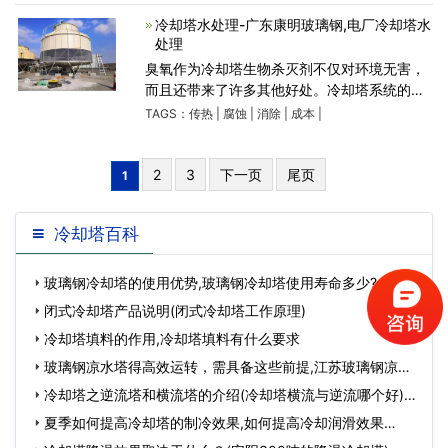
雾系统能够暴露于流动的空
冷却塔水处理-广东康明玻璃钢,电厂冷却塔水
处理
臭氧作为冷却塔生物杀灭剂不仅对环境无害，
而且还带来了许多其他好处。冷却塔系统的循
环水一直是微生物生长的理想场所。水的温暖
TAGS：
传热
|
腐蚀
|
消除
|
成本
|
温度和流经塔的洗涤空气中的营养物质为各种
微生物和藻类
2
3
下一页
尾页
1
冷却塔百科
玻璃钢冷却塔的使用优势,玻璃钢冷却塔使用寿命多少?…
闭式冷却塔产品说明(闭式冷却塔工作原理)
冷却塔填料的作用,冷却塔填料有什么要求
玻璃钢凉水塔得高效运转，需具备这些前提,江苏玻璃钢凉水
塔…
冷却塔之逆流塔和横流塔的介绍(冷却塔横流与逆流哪个好)…
夏季如何提高冷却塔的制冷效果,如何提高冷却润滑效果…