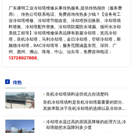
广东康明工业冷却塔维修从事传热服务,提供传热报价（服务费
用）、传热公司联系电话、免费咨询传热多少钱？【业务有工
业冷却塔维修、冷却塔节能改造、冷却塔拆旧换新、冷却塔填
料替换、冷却塔配件替换、冷却塔防腐防水堵漏、循环水冷却
系统工程等】冷却塔维修保养品牌有新菱冷却塔，览讯冷却
塔，良机冷却塔，马利冷却塔，金日冷却塔，空研冷却塔，斯
频德冷却塔，BAC冷却塔等，服务范围涵盖东莞、深圳、广
州、惠州、佛山、珠海、中山、汕头等，
免费咨询电话：
13728927868
。
传热
良机冷却塔填料这些优点你清楚吗
良机冷却塔填料是良机冷却塔最重要的部分。
其效率取决于良机冷却塔的选择以及冷却水与
空气完全接触的程度。我公司生产的良机冷却
塔填料耐温60°C~75°C,抗老化，优异的性
冷却塔水温过高的原因及降噪的处理方法,冷
能、抗紫外线，寿
却塔能把水温降到多少度