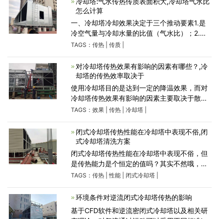
冷却塔:气水传热传质表面积大,冷却塔气水比
怎么计算
一、冷却塔冷却效果决定于三个推动要素1.是
冷空气量与冷却水量的比值（气水比）；2.是
冷却介质冷空气和被冷却介质水接触的比表面
TAGS：
传热
|
传质
|
积；冷却塔采用SFL低压高效水分散装置，在
较低的压力下（装置工作
对冷却塔传热效果有影响的因素有哪些？,冷
却塔的传热效率取决于
使用冷却塔目的是达到一定的降温效果，而对
冷却塔传热效果有影响的因素主要取决于散热
片、风机风量、冷却塔使用水量，以及良好的
TAGS：
效果
|
传热
|
冷却塔
|
通风条件另外还与安装位置有一定的影响。由
于因素众多本文
闭式冷却塔传热性能在冷却塔中表现不俗,闭
式冷却塔清洗方案
闭式冷却塔传热性能在冷却塔中表现不俗，但
是传热能力是个恒定的值吗？其实不然哦，闭
式冷却塔的传热能力往往受到很多因素影响，
TAGS：
传热
|
性能
|
闭式冷却塔
|
接下来我们可以通过一个简单的小实验来给大
家做出测算。按照闭
环境条件对逆流闭式冷却塔传热的影响
基于CFD软件和逆流密闭式冷却塔以及相关研