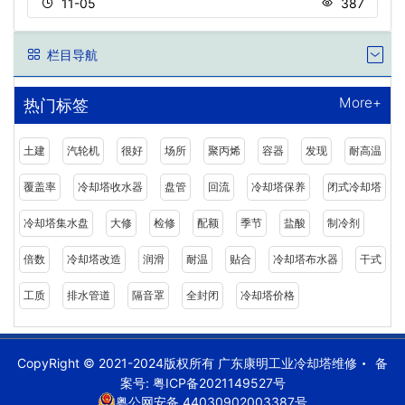
11-05
387
栏目导航
More+
热门标签
土建
汽轮机
很好
场所
聚丙烯
容器
发现
耐高温
覆盖率
冷却塔收水器
盘管
回流
冷却塔保养
闭式冷却塔
冷却塔集水盘
大修
检修
配额
季节
盐酸
制冷剂
倍数
冷却塔改造
润滑
耐温
贴合
冷却塔布水器
干式
工质
排水管道
隔音罩
全封闭
冷却塔价格
CopyRight © 2021-2024版权所有 广东康明工业冷却塔维修
备
案号:
粤ICP备2021149527号
粤公网安备 44030902003387号