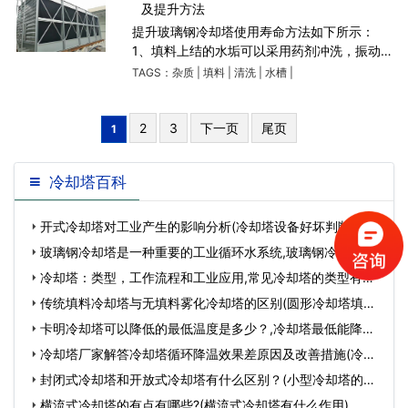
及提升方法
提升玻璃钢冷却塔使用寿命方法如下所示：
1、填料上结的水垢可以采用药剂冲洗，振动的
方法或更换。 2、水槽部将杂质杂物扫出拣走
TAGS：
杂质
|
填料
|
清洗
|
水槽
|
即可。 3、配管槽部可以打开排污管口排出杂
质，杂物手
2
3
下一页
尾页
1
冷却塔百科
开式冷却塔对工业产生的影响分析(冷却塔设备好坏判断)…
玻璃钢冷却塔是一种重要的工业循环水系统,玻璃钢冷却塔原
理…
冷却塔：类型，工作流程和工业应用,常见冷却塔的类型有…
传统填料冷却塔与无填料雾化冷却塔的区别(圆形冷却塔填料)
…
卡明冷却塔可以降低的最低温度是多少？,冷却塔最低能降到
多少度…
冷却塔厂家解答冷却塔循环降温效果差原因及改善措施(冷却
塔降温效果取…
封闭式冷却塔和开放式冷却塔有什么区别？(小型冷却塔的构
造)…
横流式冷却塔的有点有哪些?(横流式冷却塔有什么作用)…