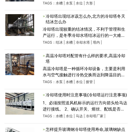
2、方形冷却塔配管之大小应照塔底之接管尺寸
TAGS：
水槽
|
水泵
|
水位
|
方形
|
装接。否则过小影响效果，过大则浪费材料。
3、循环水泵
冷却塔出现结冰该怎么办,北方的冷却塔冬天
结冰怎么办
冷却塔出现较重的结冰情况，不利于管理和生
产运行，是冬季冷却水塔结冰运行的一大难
题。冷却塔出现结冰该怎么办呢？ 1、加大冷
TAGS：
结冰
|
水槽
|
冷却水塔
|
塔内
|
却水塔的外围淋水密度对容易结冰的塔外围，
相对加大淋水密度，以
高温冷却塔对配管有什么样的要求,高温冷却
塔
高温冷却塔是一种循环冷却设备，主要是利用
水与空气接触进行冷热交换而达到降温目的
的。要保持高温冷却塔的循环运转，我们需要
TAGS：
水泵
|
水槽
|
水位
|
接管
|
配备专门的水路管道。 1、循环水出入水管：
向下为宜，避免突高
冷却塔使用时注意事项(冷却塔运行注意事项)
1、必须按照送风机标示的运行方向箭头给马达
进行接线。 2、确认开关、熔丝、配线是否按
照马达的容量进行配置。 3、如果上部水槽的
TAGS：
水槽
|
水位
|
马达
|
冷却塔厂家
|
水位不平衡容易导致冷却能力不足，应该使用
配水阀
怎样提升玻璃钢冷却塔使用寿命,玻璃钢缺点