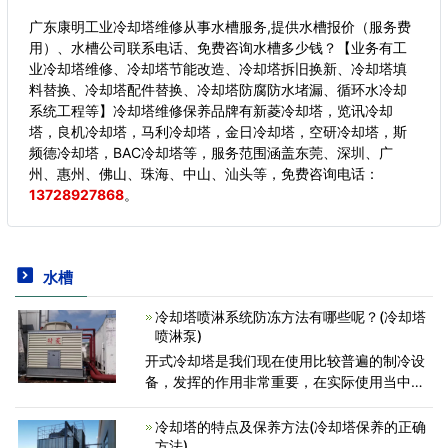
广东康明工业冷却塔维修从事水槽服务,提供水槽报价（服务费
用）、水槽公司联系电话、免费咨询水槽多少钱？【业务有工
业冷却塔维修、冷却塔节能改造、冷却塔拆旧换新、冷却塔填
料替换、冷却塔配件替换、冷却塔防腐防水堵漏、循环水冷却
系统工程等】冷却塔维修保养品牌有新菱冷却塔，览讯冷却
塔，良机冷却塔，马利冷却塔，金日冷却塔，空研冷却塔，斯
频德冷却塔，BAC冷却塔等，服务范围涵盖东莞、深圳、广
州、惠州、佛山、珠海、中山、汕头等，
免费咨询电话：
13728927868
。
水槽
冷却塔喷淋系统防冻方法有哪些呢？(冷却塔
喷淋泵)
开式冷却塔是我们现在使用比较普遍的制冷设
备，发挥的作用非常重要，在实际使用当中我
们应该做好日常的维护保养工作，防止设备出
现任何故意意外，同时也非常有利于延长使用
冷却塔的特点及保养方法(冷却塔保养的正确
寿命，开式冷却塔中通
方法)