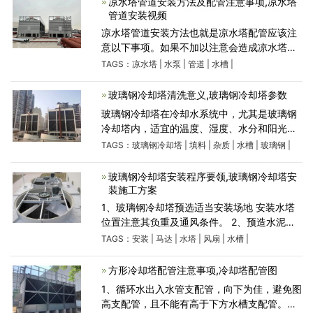
凉水塔管道安装方法及配管注意事项,凉水塔
管道安装视频
凉水塔管道安装方法也就是凉水塔配管应该注
意以下事项。如果不加以注意会造成凉水塔故
障、冷效不足等诸多问题，带来经济上的损
TAGS：
凉水塔
|
水泵
|
管道
|
水槽
|
失。一、凉水塔管道安装方向及放置要领1.注
意配管。2、放
玻璃钢冷却塔清洗意义,玻璃钢冷却塔参数
玻璃钢冷却塔在冷却水系统中，尤其是玻璃钢
冷却塔内，适宜的温度、湿度、水分和阳光给
生物藻类繁殖生长提供了优越的条件。 玻璃钢
TAGS：
玻璃钢冷却塔
|
填料
|
杂质
|
水槽
|
玻璃钢
|
冷却塔为水处理设备，长期使用后会结垢，积
累杂质以及填料老
玻璃钢冷却塔安装程序要领,玻璃钢冷却塔安
装施工方案
1、玻璃钢冷却塔预选适当安装场地 安装水塔
位置注意其负重及通风条件。 2、预造水泥基
础，及安装水塔支持架 可依照说明书建议，预
TAGS：
安装
|
马达
|
水塔
|
风扇
|
水槽
|
造混凝土或钢铁架之地基，然后将水塔的底盆
支持架以环形组
方形冷却塔配管注意事项,冷却塔配管图
1、循环水出入水管支配管，向下为佳，避免图
高支配管，且不能有高于下方水槽支配管。