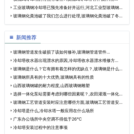
工业玻璃钢冷却塔已预先准备好并运行,河北工业型玻璃钢冷
却塔厂…
玻璃钢化粪池破了我们怎么进行处理,玻璃钢化粪池破了冬天
能修复吗…
新闻推荐
玻璃钢管道发生破损了该如何修补,玻璃钢管道管件…
冷却塔收水器出现漂水的原因,冷却塔收水器漂水维修方
法？…
玻璃钢是什么？它有拥有着怎样的优缺点？,玻璃钢是什么材
质制成的…
玻璃钢所具有的十大优势,玻璃钢具有的性质
山西玻璃钢罐的耐力程度,山西玻璃钢雕塑
选择一体化泵站需要考虑到哪些因素呢？,农田灌溉一体化泵
站…
玻璃钢工艺管道安装时应注意哪些方面,玻璃钢工艺管道安
装…
冷却塔是什么,冷却水塔一般应用在什么场所
广东办公场所中央空调不得低于26℃
冷却塔安装过程中的注意事项