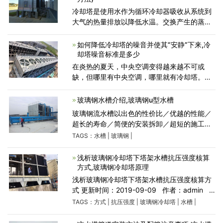
冷却塔是使用水作为循环冷却器吸收从系统到
大气的热量排放以降低水温。交换产生的蒸
汽，蒸汽的挥发带消除了蒸发热量的热量，传
播
如何降低冷却塔的噪音并使其“安静”下来,冷
却塔噪音标准是多少
在炎热的夏天，中央空调变得越来越不可或
缺，但哪里有中央空调，哪里就有冷却塔。封
闭式冷却塔的噪声也成为一个令人头痛的问
题，尤其是在住宅区或办公区附近，严重干扰
玻璃钢水槽介绍,玻璃钢u型水槽
人们的生活和工作。我们如
玻璃钢流水槽以出色的性价比／优越的性能／
超长的寿命／简便的安装拆卸／超短的施工周
期等特点，成为全国内循环水养殖系统的最优
TAGS：
水槽
|
玻璃钢
|
解决方案，目前市场采用率迅速攀升！
浅析玻璃钢冷却塔下塔架水槽抗压强度核算
方式,玻璃钢冷却塔原理
浅析玻璃钢冷却塔下塔架水槽抗压强度核算方
式 更新时间：2019-09-09 作者：admin
人气：269 玻璃钢冷却塔罩壳通常选用聚脂玻
TAGS：
方式
|
抗压强度
|
玻璃钢冷却塔
|
水槽
|
璃钢生产制造。因为长期性处于与水触碰的自
然环境中，又