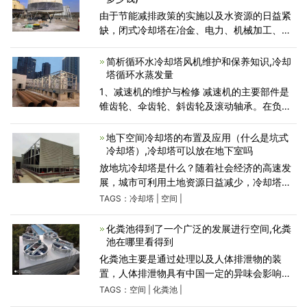
由于节能减排政策的实施以及水资源的日益紧
缺，闭式冷却塔在冶金、电力、机械加工、空
调等行业得到了广泛应用，其性能优势得到了
充分体现。封闭冷却塔又称蒸发式空冷器、密
简析循环水冷却塔风机维护和保养知识,冷却
闭式冷却塔或封
塔循环水蒸发量
1、减速机的维护与检修 减速机的主要部件是
锥齿轮、伞齿轮、斜齿轮及滚动轴承。在负荷
的长期作用下，齿轮常发生的失效形式是轮齿
工作面磨损和点蚀。齿轮出现磨损或点蚀后，
地下空间冷却塔的布置及应用（什么是坑式
运动精度
冷却塔）,冷却塔可以放在地下室吗
放地坑冷却塔是什么？随着社会经济的高速发
展，城市可利用土地资源日益减少，冷却塔作
为空调系统中的重要设备，其位置设计往往会
TAGS：
冷却塔
|
空间
|
受到各种不利因素的限制和影响，且影响冷却
塔的运行性能,为大家
化粪池得到了一个广泛的发展进行空间,化粪
池在哪里看得到
化粪池主要是通过处理以及人体排泄物的装
置，人体排泄物具有中国一定的异味会影响社
会生活，所以要保证工程施工完毕之后不留痕
TAGS：
空间
|
化粪池
|
迹不留气味。一体化泵站是提升污水，雨水，