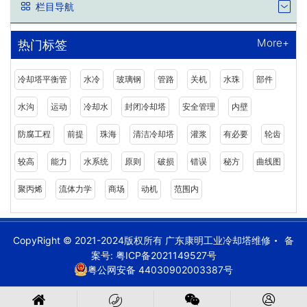
栏目导航
More+
热门标签
冷却塔平衡管
水冷
玻璃钢
管路
关机
水珠
部件
水沟
运动
冷却水
封闭冷却塔
安全管理
内壁
防腐工程
前提
珠海
清洁冷却塔
灌浆
有必要
轮齿
较高
能力
水系统
原则
破损
错误
秘方
曲线图
聚丙烯
流体力学
商场
动机
范围内
CopyRight © 2021-2024版权所有 广东康明工业冷却塔维修
备
案号:
粤ICP备2021149527号
粤公网安备 44030902003387号