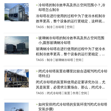
饮用水，废水的提升装备
冷却塔的制冷效率高及所占空间范围小？,冷
却塔怎么制冷
冷却塔在进行使用的过程中为了使冷水机制冷
效率更高，整个设备的运行更稳定，这样就会
为了使得环保冷却塔能安全正常使用得尽量长
TAGS：
制冷
|
冷却塔
|
空间
|
一些时间，除了给冷却塔做好基础的检查工作
和清洁工作以外，还
玻璃钢冷却塔的制冷效率高及所占空间范围
小,圆形玻璃钢冷却塔
玻璃钢冷却塔在进行使用的过程中为了使冷水
机制冷效率更高，整个设备的运行更稳定，这
样就会为了使得玻璃钢冷却塔能安全正常使用
TAGS：
制冷
|
玻璃钢冷却塔
|
空间
|
得尽量长一些时间，除了给冷却塔做好基础的
检查工作和清洁工
闭式冷却塔装置在哪里比较合适呢?(闭式冷却
塔特点)
闭式冷却塔的装置和使用必定要讲究办法，尤
其是装置，必需求注重场合。那么，闭式冷却
塔装置在哪里比较合适呢?今天小编就为大家介
TAGS：
闭式冷却塔
|
装置
|
作用
|
空间
|
绍一下。1、通风场合在进行闭式冷却塔的装置
时，咱们必定要注
如何安排闭式冷却塔的安装环境?(闭式冷却塔
安装步骤)