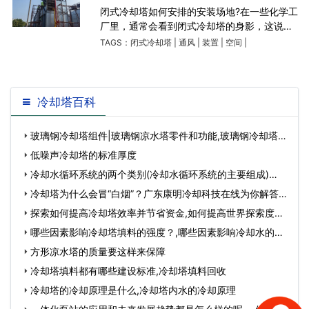
闭式冷却塔如何安排的安装场地?在一些化学工
厂里，通常会看到闭式冷却塔的身影，这说明
闭式冷却塔的使用场合越来越多。当然了，闭
TAGS：
闭式冷却塔
|
通风
|
装置
|
空间
|
式冷却塔的前期装置和使用尤其是装置，需要
事先做好安全。那
冷却塔百科
玻璃钢冷却塔组件|玻璃钢凉水塔零件和功能,玻璃钢冷却塔原
理…
低噪声冷却塔的标准厚度
冷却水循环系统的两个类别(冷却水循环系统的主要组成)…
冷却塔为什么会冒“白烟”？广东康明冷却科技在线为你解答。
(成华区冷却…
探索如何提高冷却塔效率并节省资金,如何提高世界探索度…
哪些因素影响冷却塔填料的强度？,哪些因素影响冷却水的温
度常用的调节方…
方形凉水塔的质量要这样来保障
冷却塔填料都有哪些建设标准,冷却塔填料回收
冷却塔的冷却原理是什么,冷却塔内水的冷却原理