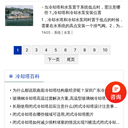
利用的能源装置。但大
当冷却塔和水泵置于系统低点时，需注意哪
些？,冷却塔和冷却水泵安装位置
1，冷却水塔和冷却水泵同时置于低点的时候，
需要在水系统的高点安装一个排气阀。2，为了
防止冷却系统中的水回流，应在水泵的出水口
TAGS：
系统
|
水泵
|
水平位置安装单向阀。4，在冷却水塔的进水
口水平位置上，应安装
2
3
4
5
6
7
8
9
10
1
下一页
尾页
冷却塔百科
为什么都说双曲面冷却塔结构最经济呢？深圳广东冷却塔厂
家在线为你解答(…
玻璃钢冷却塔高温过渡解决方案,高温型玻璃钢冷却塔…
长期使用闭式冷却塔后应注意什么(闭式冷却塔设计注意事项)
…
闭式冷却塔在哪些领域可适用,闭式冷却塔图片
闭式冷却塔如何减少填料堵塞的情况出现?(横流式闭式冷却