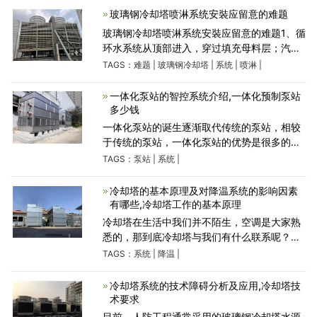
小编来为您介绍
玻璃钢冷却塔喷淋系统安裝应留意的难题
玻璃钢冷却塔喷淋系统安裝应留意的难题1、循
环水系统从顶部进入，穿过填充母料层；汽体
从一面或两侧进入，诱导风机使汽体横着越过
TAGS：
难题
|
玻璃钢冷却塔
|
系统
|
喷淋
|
填充母料层。由于此类玻璃钢的沸水自然界流
配水系统：优势：低
一体化泵站的智控系统介绍,一体化预制泵站
多少钱
一体化泵站的诞生逐渐取代传统的泵站，相较
于传统的泵站，一体化泵站的优势是很多的，
今天我们就一体化泵站的智控系统来做一下介
TAGS：
泵站
|
系统
|
绍。 -体化泵站的智控系统是怎样的 -体化泵站
城市建设直接影
冷却塔的基本原理及对降温系统的影响因素
有哪些,冷却塔工作的基本原理
冷却塔在生活中我们并不陌生，空调是大家熟
悉的，那到底冷却塔与我们有什么联系呢？冷
却塔的工作原理又是怎样的呢?下面我们一起来
TAGS：
系统
|
降温
|
了解冷却塔的基本原理及对降温系统的影响因
素有哪些？冷却塔
冷却塔系统的技术障碍分析及应用,冷却塔技
术要求
目前，人防工程通常采用的玻璃钢冷却塔水源