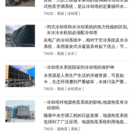
式热泵空调系统，是以冷却塔的定量循环水为
中间介质，与室外空气进行热交换，通过热泵
TAGS：
系统
|
冷却塔
|
技术，将室外空气中的低位能量转化为高位能
量，用于人防工程的防潮
闭式冷却塔和水冷却系统的热力性能的区别,
水冷冷水机组必须配冷却塔
在电厂的冷却系统中，相对于空冷系统及水冷
系统，采用蒸发式冷凝器具有如下优点：节约
能量。蒸发式冷凝器的传热量是空气湿球温度
TAGS：
系统
|
水冷
|
的函数，而空冷式冷凝器的传热量是干球温度
的函数。因为湿球温
冷却塔水系统阻垢剂冷却塔的保护神
水资源是人类生产生活的关键资源，可是如
今，生态环境遭到严重破坏，水体污染严重，
水资源的保护和水污染的治理成为现代社会关
TAGS：
系统
|
冷却塔水
|
注的问题。使用冷水塔的用户都知道腐蚀、结
垢和堵塞是冷水塔运行
冷却塔对地源热泵系统的影响,地源热泵有冷
却塔吗
随着中央空调工程的日益发展，地源热泵系统
也得到了广泛应用。地源热泵系统利用地底能
源，在夏的时候把热能传入地下，当冬季来临
TAGS：
源热泵
|
系统
|
后，进行能源循环利用，形成一种可持续发展