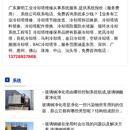
广东康明工业冷却塔维修从事系统服务,提供系统报价（服务费
用）、系统公司联系电话、免费咨询系统多少钱？【业务有工
业冷却塔维修、冷却塔节能改造、冷却塔拆旧换新、冷却塔填
料替换、冷却塔配件替换、冷却塔防腐防水堵漏、循环水冷却
系统工程等】冷却塔维修保养品牌有新菱冷却塔，览讯冷却
塔，良机冷却塔，马利冷却塔，金日冷却塔，空研冷却塔，斯
频德冷却塔，BAC冷却塔等，服务范围涵盖东莞、深圳、广
州、惠州、佛山、珠海、中山、汕头等，
免费咨询电话：
13728927868
。
系统
玻璃钢净化塔由哪些控制系统组成,玻璃钢酸
雾净化塔
玻璃钢净化塔是净化一些污染物所常用到的仪
器，那么它都有哪些类型呢？结构组成部分都
有什么？有哪些控制系统组成？控制系统的好
处是什么？关于以上的种种问题，河南黄河玻
玻璃钢罐在使用时会出现的问题以及解决方
璃钢设备公司小编来为大
案,玻璃钢罐图片