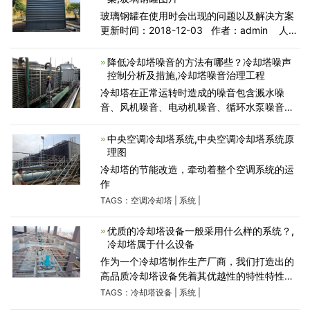
玻璃钢罐在使用时会出现的问题以及解决方案
更新时间：2018-12-03 作者：admin 人
气：220 河南玻璃钢罐的小编给大家总结了玻
璃钢罐在使用时会出现的问题以及解决方案：
降低冷却塔噪音的方法有哪些？冷却塔噪声
1、玻璃
控制分析及措施,冷却塔噪音治理工程
冷却塔在正常运转时造成的噪音包含溅水噪
音、风机噪音、电动机噪音、循环水泵噪音、
输水管道震动辐射噪音等。其中，冷却塔的溅
水噪音、风机噪音、电动机噪音是主要噪声
中央空调冷却塔系统,中央空调冷却塔系统原
源。风机噪音是空
理图
冷却塔的节能改造，牵动着整个空调系统的运
作
TAGS：
空调冷却塔
|
系统
|
优质的冷却塔设备一般采用什么样的系统？,
冷却塔属于什么设备
作为一个冷却塔制作生产厂商，我们打造出的
高品质冷却塔设备凭着其优越性的特性特性而
深受广泛的新老用户的喜爱及青睐，更多的有
TAGS：
冷却塔设备
|
系统
|
关于玻璃钢冷却塔的相关内容下面就由我们的