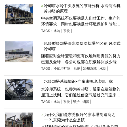
的函数。因为湿球温
冷却塔水冷中央系统的节能分析,水冷制冷机
冷却塔的原理
中央空调系统不仅要满足人们对工作、生产的
环境要求，同时也要满足对环境保护和节能的
要求。随着国家节能政策的实施，中央空调的
TAGS：
水冷
|
系统
|
能耗问题成为许多学者的研究方向。中央空调
机组系统包括冷
风冷型冷却塔跟水冷型冷却塔的区别,风冷式
冷却塔
随着应对全球变暖和更有效地利用资源的努力
已遍及全球，各公司也都在积极解决减少能耗
和资源消耗的问题。在这方面，广东冷却塔厂
TAGS：
冷却塔厂家
|
系统
|
冷却系统
|
水冷
|
家的中低温冷却塔供水系统引起了特别关注。
它将风冷型封闭
水冷却塔系统知识-广东康明玻璃钢厂家
水冷却系统，也称为冷却塔，通常在建筑物的
屋顶上找到。它们通过使空气通过充气室来冷
却来自空调的暖空气。暖空气可为病菌和其他
TAGS：
水冷
|
系统
|
维护
|
细菌
|
细菌的生长创造有利环境。理事会对水冷却塔
的义务是什么？理
为什么我们是东莞很好的凉水塔制造商之
一？,东莞为什么全是镇
当谈到很好的凉水塔制造商-在深圳作为公司，