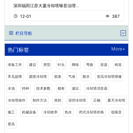
深圳福田江苏大厦冷却塔噪音治理…
12-01
387
栏目导航
More+
热门标签
准备工作
建议
类型
针头
网络
弯曲
容器
铸造
常见故障
圆形冷却塔
底漆
气体
散水
览讯冷却塔维修
水池
特种
技术参数
都有
速比
冷却塔消音器
冷却塔操作
制作方法
准则
深圳冷却塔
正确
夏天冷却塔
施工
机械设备
冷却效率
热水
闭式冷却塔价格
低噪音
更高