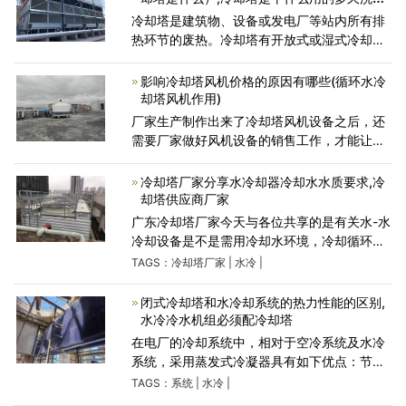
次
冷却塔是建筑物、设备或发电厂等站内所有排
热环节的废热。冷却塔有开放式或湿式冷却
塔。散热的功能是通过在塔内洒水，浸泡在塔
内，造成挥发，造成热损伤。另一个冷却塔是
影响冷却塔风机价格的原因有哪些(循环水冷
封闭式或干式冷却塔
却塔风机作用)
厂家生产制作出来了冷却塔风机设备之后，还
需要厂家做好风机设备的销售工作，才能让厂
家自身生产制作出来的风机设备拥有价值，让
厂家拥有经济收入。而厂家想要做好风机设备
冷却塔厂家分享水冷却器冷却水水质要求,冷
的销售工作还是与
却塔供应商厂家
广东冷却塔厂家今天与各位共享的是有关水-水
冷却设备是不是需用冷却水环境，冷却循环水
的质量是什么？即冷却设备用作冷却循环水水
TAGS：
冷却塔厂家
|
水冷
|
环境是相应的标准，即哪种水不可以用作冷却
机组。
闭式冷却塔和水冷却系统的热力性能的区别,
水冷冷水机组必须配冷却塔
在电厂的冷却系统中，相对于空冷系统及水冷
系统，采用蒸发式冷凝器具有如下优点：节约
能量。蒸发式冷凝器的传热量是空气湿球温度
TAGS：
系统
|
水冷
|
的函数，而空冷式冷凝器的传热量是干球温度