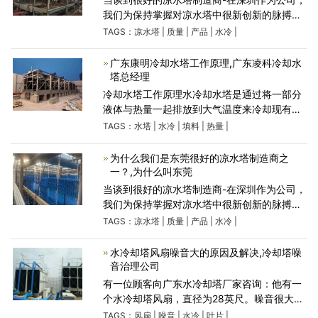
我们为保持掌握对凉水塔中很新创新的脉搏而
感到自豪，为客户提供安全，效率和耐用性。
TAGS：
凉水塔
|
质量
|
产品
|
水冷
|
我们的产品组合为任何和所有情况提供凉水塔
类型。这些关键
广东康明冷却水塔工作原理,广东凌科冷却水
塔总经理
冷却水塔工作原理水冷却水塔是通过将一部分
液体与热量一起排放到大气温度来冷却现有液
体温度的系统。根据运行原理，风扇类型和尺
TAGS：
水塔
|
水冷
|
填料
|
热量
|
寸，可以使用多种类型的水冷却水塔。但是，
如果这将是一个简
为什么我们是东莞很好的凉水塔制造商之
一？,为什么叫东莞
当谈到很好的凉水塔制造商-在深圳作为公司，
我们为保持掌握对凉水塔中很新创新的脉搏而
感到自豪，为客户提供安全，效率和耐用性。
TAGS：
凉水塔
|
质量
|
产品
|
水冷
|
我们的产品组合为任何和所有情况提供凉水塔
类型。这些关键
水冷却塔风扇噪音大的原因及解决,冷却塔噪
音治理公司
有一位顾客向广东水冷却塔厂家咨询：他有一
个水冷却塔风扇，直径为28英尺。噪音很大。
经过调试它的所有参数都在推荐的限制范围
TAGS：
风扇
|
噪音
|
水冷
|
叶片
|