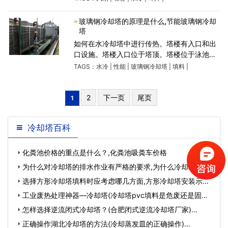
内，间隙、角度、电压等，但噪音仍然很大。
水冷却塔风扇噪音大可
玻璃钢冷却塔的原理是什么,节能玻璃钢冷却
塔
如何在水冷却塔中进行传热。塔楼有入口和出
口设施。塔楼入口位于塔顶。塔楼位于泳池区
的出口侧。从入口进入塔的热水通过刻度喷泉
TAGS：
水冷
|
性能
|
玻璃钢冷却塔
|
填料
|
以一定的显着压力分布，尽可能均匀地分布在
壳体表面和该
2
下一页
尾页
1
冷却塔百科
化粪池价格的重点是什么？,化粪池吸粪车价格
为什么对冷却塔的排水作业有严格的要求,为什么冷却塔的塔
身大多是双曲…
选择方形冷却塔填料时应考虑哪几方面,方形冷却塔安装示意
图…
工业废热处理神器—冷却塔(冷却塔pvc填料是危废还是固废)
…
怎样选择逆流闭式冷却塔？(合肥闭式逆流冷却塔厂家)…
正确操作湖北冷却塔的方法(冷却蒸发皿的正确操作)…