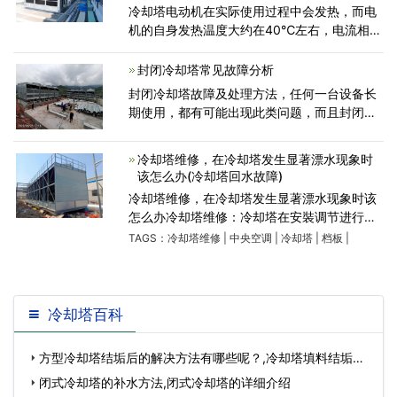
冷却塔电动机在实际使用过程中会发热，而电
机的自身发热温度大约在40℃左右，电流相对
稳定。有些用户的冷却塔电机存在电流过大，
电机外壳有烫手现象，如果冷却塔电机发生以
封闭冷却塔常见故障分析
上这种问题，那么请立
封闭冷却塔故障及处理方法，任何一台设备长
期使用，都有可能出现此类问题，而且封闭冷
却塔作为大型设备使用一年多肯定也会出现一
些小的问题，前面跟大家介绍了几个常见问
冷却塔维修，在冷却塔发生显著漂水现象时
题，广东康明节能空调今
该怎么办(冷却塔回水故障)
冷却塔维修，在冷却塔发生显著漂水现象时该
怎么办冷却塔维修：冷却塔在安裝调节进行以
后，在之后的运作全过程中，我们要对冷却塔
TAGS：
冷却塔维修
|
中央空调
|
冷却塔
|
档板
|
的运作状况开展按时的维护保养和查验。添加
查验全过程中发生冷
冷却塔百科
方型冷却塔结垢后的解决方法有哪些呢？,冷却塔填料结垢影
响…
闭式冷却塔的补水方法,闭式冷却塔的详细介绍