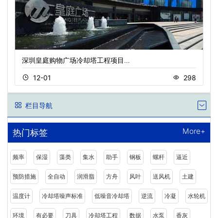
深圳皇庭购物广场冷却塔工程项目…
12-01
298
栏目导航
More+
热门标签
频率
保湿
藻类
集水
助手
钢板
螺杆
逼近
预防措施
全自动
润滑脂
方舟
风叶
送风机
土建
温度计
冷却塔噪声标准
低噪音冷却塔
逆流
冷凝
水轮机
环境
有必要
刀具
冷却塔工程
数据
水泵
香灰