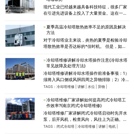
现代工业已经越来越具备科技特征，很多厂家
在引进先进设备上投入了大量资金。这在一定
程度上无疑也使得众多技术型产物有了广泛使
用，工业型冷却塔就是其中一种操作设备。它
夏季高温冷却塔散热效率不足的原因及解决
在种类上拥有密
方法
对于冷却塔业主来说，炎热的夏季是检验冷却
塔散热效率是否达标的*佳时机。 但是，如果
主机高压报警亮，说明你配套的冷却塔有问
题。 冷却塔冷却能力分为三部分，一是动力系
冷却塔维修讲解冷却水塔操作注意(冷却水塔
统； 另一种是冷却填料
常见故障及处理方法)
冷却塔维修讲解冷却水塔操作前准备事项：1）
须将入风口侧或风胴四周之异物排除；2）冷却
塔维修讲解需要确定风车尾部与风胴之间有足
TAGS：
冷却塔维修
|
讲解
|
水位
|
异物
|
够间隙，避免运转时造成损坏；3）检查减速
机之V型皮带是否调整适当
冷却塔维修厂家讲解如何提高闭式冷却塔工
作效率?(南京闭式冷却塔维修)
冷却塔维修厂家讲解闭式冷却塔启动时先开水
泵，后开风机，检查风向，风往上为正确。停
止时先停风机后停水泵。注意保持水塔内部清
TAGS：
闭式冷却塔
|
冷却塔维修
|
讲解
|
电机
|
洁，定期做水质清除。闭式冷却塔作为重要的