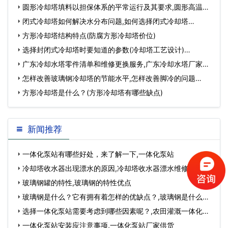
视频)…
圆形冷却塔填料以担保体系的平常运行及其要求,圆形高温冷
却塔填料…
闭式冷却塔如何解决水分布问题,如何选择闭式冷却塔…
方形冷却塔结构特点(防腐方形冷却塔价位)
选择封闭式冷却塔时要知道的参数(冷却塔工艺设计)…
广东冷却水塔零件清单和维修更换服务,广东冷却水塔厂家…
怎样改善玻璃钢冷却塔的节能水平,怎样改善脚冷的问题…
方形冷却塔是什么？(方形冷却塔有哪些缺点)
新闻推荐
一体化泵站有哪些好处，来了解一下,一体化泵站
冷却塔收水器出现漂水的原因,冷却塔收水器漂水维修方
法？…
玻璃钢罐的特性,玻璃钢的特性优点
玻璃钢是什么？它有拥有着怎样的优缺点？,玻璃钢是什么材
质制成的…
选择一体化泵站需要考虑到哪些因素呢？,农田灌溉一体化泵
站…
一体化泵站安装应注意事项,一体化泵站厂家供货