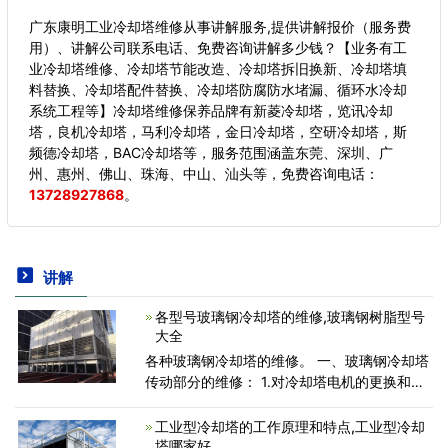
广东康明工业冷却塔维修从事讲解服务,提供讲解报价（服务费
用）、讲解公司联系电话、免费咨询讲解多少钱？【业务有工
业冷却塔维修、冷却塔节能改造、冷却塔拆旧换新、冷却塔填
料替换、冷却塔配件替换、冷却塔防腐防水堵漏、循环水冷却
系统工程等】冷却塔维修保养品牌有新菱冷却塔，览讯冷却
塔，良机冷却塔，马利冷却塔，金日冷却塔，空研冷却塔，斯
频德冷却塔，BAC冷却塔等，服务范围涵盖东莞、深圳、广
州、惠州、佛山、珠海、中山、汕头等，
免费咨询电话：
13728927868
。
讲解
各型号玻璃钢冷却塔的维修,玻璃钢树脂型号
大全
各种玻璃钢冷却塔的维修。 一、玻璃钢冷却塔
传动部分的维修： 1.对冷却塔电机的更换和检
修; 2.对冷却塔减速机皮带进行调整及更换、减
速剂轴承轴封的更换、减速剂中间支座的维修;
工业型冷却塔的工作原理和特点,工业型冷却
3.对冷
塔哪家好