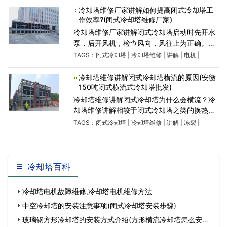
冷却设备，应有专人负
冷却塔维修厂家讲解如何提高闭式冷却塔工
作效率?(闭式冷却塔维修厂家)
冷却塔维修厂家讲解闭式冷却塔启动时先开水
泵，后开风机，检查风向，风往上为正确。停
止时先停风机后停水泵。注意保持水塔内部清
TAGS：
闭式冷却塔
|
冷却塔维修
|
讲解
|
电机
|
洁，定期做水质清除。闭式冷却塔作为重要的
冷却设备，应有专人负
冷却塔维修讲解闭式冷却塔横流的原因(安徽
150吨闭式横流式冷却塔批发)
冷却塔维修讲解闭式冷却塔为什么会横流？冷
却塔维修讲解相较于闭式冷却塔之类的换热设
备，因为我们要防止他们在温度比较低的时候
TAGS：
闭式冷却塔
|
冷却塔维修
|
讲解
|
冻裂
|
把管片给冻裂了，所以在闭式冷却塔进行停运
的时候我们要把里
冷却塔百科
冷却塔电机故障维修,冷却塔电机维修方法
中空冷却塔的安装注意事项(闭式冷却塔安装步骤)
玻璃钢方形冷却塔的安装方式介绍(方形横流冷却塔怎么安装