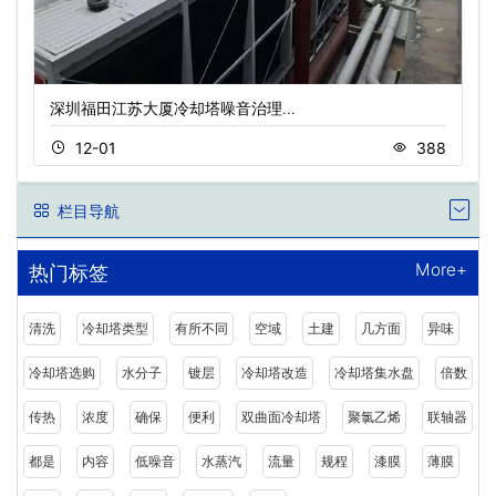
深圳福田江苏大厦冷却塔噪音治理…
12-01
388
栏目导航
More+
热门标签
清洗
冷却塔类型
有所不同
空域
土建
几方面
异味
冷却塔选购
水分子
镀层
冷却塔改造
冷却塔集水盘
倍数
传热
浓度
确保
便利
双曲面冷却塔
聚氯乙烯
联轴器
都是
内容
低噪音
水蒸汽
流量
规程
漆膜
薄膜