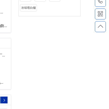
1
冷却塔白烟
…
的防冻
厂
…