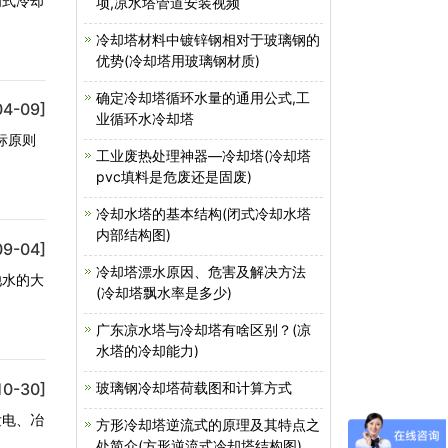
闭式冷却
项,凉水塔管道安装视频
冷却塔材料中镀锌钢相对于玻璃钢的
优势(冷却塔用玻璃钢材质)
确定冷却塔循环水量的通用公式,工
04-09]
业循环水冷却塔
标原则
工业废热处理神器—冷却塔(冷却塔
pvc填料是危废还是固废)
冷却水塔的基本结构(闭式冷却水塔
内部结构图)
09-04]
冷却塔漂水原因、危害及解决方法
池水的大
(冷却塔飘水率是多少)
广东凉水塔与冷却塔有啥区别？(凉
水塔的冷却能力)
10-30]
玻璃钢冷却塔荷载图和计算方式
发电、冶
方形冷却塔逆流式的原理及其特点之
处简介(方形逆流式冷却塔结构图)