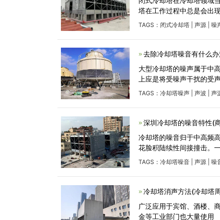
闭式冷却塔在冷却塔领域
塔在工作过程中总是会出
TAGS：
闭式冷却塔
|
声源
|
噪
去除冷却塔噪音有什么办
大型冷却塔的噪声属于中高频
上应是将受噪声干扰的受声
TAGS：
冷却塔噪声
|
声波
|
声
深圳冷却塔的噪音特性(
冷却塔的噪音归于中高频
花脸积陆续性间接撞击。
TAGS：
冷却塔噪音
|
声源
|
噪
冷却塔消声方法(冷却塔周
广泛应用于宾馆、酒楼、
金等工业部门也大量使用