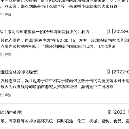
当中的应用是比较多的，而且闭式冷却塔的应用领域也越来越广泛，但是
现一些杂音，那么到底是为什么呢？接下来康明小编就来给大家解答一
声
|
声波
|
[2023-
法？康明冷却塔教你一招(冷却塔噪音解决的几种方
稳态噪声，声源“标称声级”在 80 db（a）左右，冷却塔噪声的治理目
点噪声级控制在相应于当地环境的噪声国家标准以内。 1.1治理途
源
|
屏障
|
[2022-
商业综合体冷却塔噪音)
高强稳态噪音，况且起源于塔中相等于骤雨强度数十倍的高密度落水对于
一般因为双直线冷却塔的声源宏大声功率级强，频谱宽中广播段衰
音
|
声波
|
[2023-
边消声处理)
商场、写字楼等冷却水循环系统，同时石油、化工、机械、轻纺、食品、