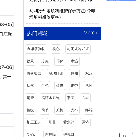
马利冷却塔填料维护保养方法(冷却
塔填料维修更换)
08-05]
More+
热门标签
口底缘
冷却塔验收
核心
封闭式冷却塔
效果
冷冻
环保
水温
07-06]
热交换器
玻璃纤维
通知
水压
，其一
烟气
白色
检修
皮带
活性
钢管
循环水系统
牢固
方向
钢缆
简单
关机
大小
终端
施工工艺
能量
蓄水池
经济
制药厂
声屏障
进气口