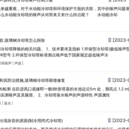
越来越重视，对于水动能冷却塔和环境保护方面的关联，其中的噪声问题
那么水动能冷却塔的噪声从何而来又有什么特点呢？ 水动能冷却
[2023-
音,玻璃钢冷却塔怎么拆除
却塔降噪的相关问题。 1、技术要求及指标 1.环保型冷却塔(极低噪声型
5t/h三种型号 2.环保型冷却塔标准测点噪声低于国家规定超低噪声冷
却塔噪声
|
声源
|
[2023-
和其防治措施,玻璃钢冷却塔裂缝修复
检测 在距进风口底缘即一般倒t形塔基的水池边沿5m 处，测高点 1.2 m[
实测噪声及其频谱。 2、冷却塔落水噪声的声源特性 声源属性
噪
|
落水
|
[2023-
出现杂音的原因(制冷用闭式冷却塔)