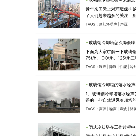
近年来国际上对环境保护
了人们越来越多的关注。
TAGS：
冷却塔噪声
|
声源
|
玻璃钢冷却塔怎么降低噪
下面为大家讲解一下玻璃钢冷
75t/h、lOOt/h、12
TAGS：
噪声
|
降噪
|
性能
|
冷
玻璃钢冷却塔的落水噪声
1、玻璃钢冷却塔落水噪声的
得的一些自然通风冷却塔的
TAGS：
声源
|
噪声
|
声波
|
降
闭式冷却塔在工作过程中