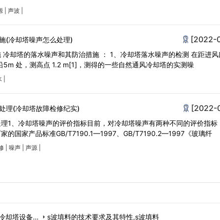
源
|
声波
|
[2022-
施(冷却塔噪声怎么处理)
 冷却塔的落水噪声和其防治措施 ： 1、冷却塔落水噪声的检测 在距进风
5m 处，测高点 1.2 m[1]，测得的一些自然通风冷却塔的实测噪
水
|
[2022-
处理(冷却塔故障检修纪实)
处理1、冷却塔噪声的评价指标目前，对冷却塔噪声有两种不同的评价指标
家产品标准GB/T7190.1—1997、GB/T7190.2—1997《玻璃纤
修
|
噪声
|
声源
|
冷却塔设备成
s波填料的技术要求及其特性,s波填料