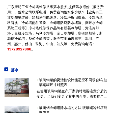
广东康明工业冷却塔维修从事落水服务,提供落水报价（服务费
用）、落水公司联系电话、免费咨询落水多少钱？【业务有工
业冷却塔维修、冷却塔节能改造、冷却塔拆旧换新、冷却塔填
料替换、冷却塔配件替换、冷却塔防腐防水堵漏、循环水冷却
系统工程等】冷却塔维修保养品牌有新菱冷却塔，览讯冷却
塔，良机冷却塔，马利冷却塔，金日冷却塔，空研冷却塔，斯
频德冷却塔，BAC冷却塔等，服务范围涵盖东莞、深圳、广
州、惠州、佛山、珠海、中山、汕头等，
免费咨询电话：
13728927868
。
落水
玻璃钢罐的灵活性设计能适应不同场合吗,玻
璃钢罐尺寸对照表
在使用玻璃钢罐生产厂家的时候要注意介质的
变更。当我们变更了其中的介质，需要将产品
给清洗干净，并且不要随意的改变和更换使用
介质。因为更换的频率太高会影响到产品的使
玻璃钢冷却塔除水垢的方法,玻璃钢冷却塔裂
用寿命。当我们
缝修复