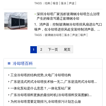
伐！玻璃钢冷却塔，其实这里面比较重要的是
TAGS：
结构
|
噪音
|
落水
|
声波
|
它的一个结构和特点，那么我们怎么去根据它
的一个结构和特点
深圳冷却塔厂家浅析玻璃钢冷却塔怎么治理
产生的噪音?(通辽玻璃钢冷却
1、消声器：控制玻璃钢冷却塔排风扇进出气口
噪声，在冷却塔进排风处安装特制消声器。
2、隔声屏障：隔断并吸收声源到达受声点的直
TAGS：
玻璃钢冷却塔
|
落水
|
声波
|
噪声
|
达声波，使部分声波受阻反射，部分声波经吸
收衰减后通过屏体透
2
下一页
尾页
1
冷却塔百科
工业冷却塔的结构优势,火电厂冷却塔结构
广东逆流式闭式冷却塔技术独一无二,广东逆流闭式冷却塔供
应…
一体化泵站是什么意思？,一体化泵站厂家
广东冷却塔填料更换的最佳时机(冷却塔填料安装图解)…
为何冷却塔需要定期排污,冷却塔排污计划怎么做