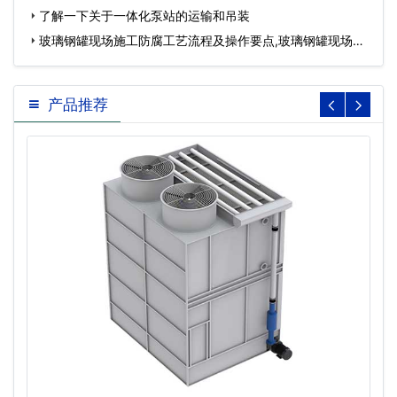
了解一下关于一体化泵站的运输和吊装
玻璃钢罐现场施工防腐工艺流程及操作要点,玻璃钢罐现场制
作…
产品推荐