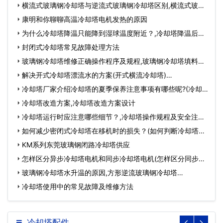
厂…
横流式玻璃钢冷却塔与逆流式玻璃钢冷却塔区别,横流式玻璃
钢…
康明和你聊聊高温冷却塔电机发热的原因
为什么冷却塔降温只能降到湿球温度附近？,冷却塔降温后水
温有…
封闭式冷却塔常见故障处理方法
玻璃钢冷却塔维修正确操作程序及规程,玻璃钢冷却塔填料维
修…
解决开式冷却塔漂流水的方案(开式横流冷却塔)…
冷却塔厂家介绍冷却塔的夏季保养注意事项有哪些呢?(冷却
塔…
冷却塔改造方案,冷却塔改造方案设计
冷却塔运行时应注意哪些细节？,冷却塔操作规程及安全注意
事项…
如何减少密闭式冷却塔在移机时的损失？(如何判断冷却塔设
备好…
KM系列东莞玻璃钢闭路冷却塔供应
怎样区分异步冷却塔电机和同步冷却塔电机(怎样区分同步和
异…
玻璃钢冷却塔水升温的原因,方形逆流玻璃钢冷却塔…
冷却塔使用中的常见故障及维修方法
冷却塔配件