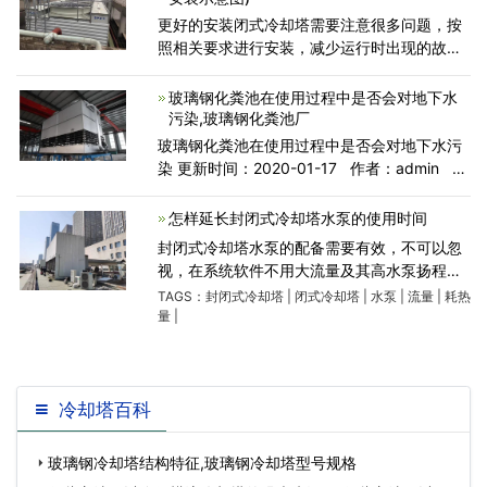
更好的安装闭式冷却塔需要注意很多问题，按
照相关要求进行安装，减少运行时出现的故障
概率，为了更好地使用封闭式冷却塔用户在安
装设备时就要注意一些要点问题，减少安装失
玻璃钢化粪池在使用过程中是否会对地下水
误率，以便用户能正确
污染,玻璃钢化粪池厂
玻璃钢化粪池在使用过程中是否会对地下水污
染 更新时间：2020-01-17 作者：admin
人气：371 玻璃钢化粪池在使用过程中是否会
对地下水污染 这里玻璃钢化粪池的一些优势。
怎样延长封闭式冷却塔水泵的使用时间
玻璃化粪
封闭式冷却塔水泵的配备需要有效，不可以忽
视，在系统软件不用大流量及其高水泵扬程的
状况下，能够配备小一点，针对后端开发负载
TAGS：
封闭式冷却塔
|
闭式冷却塔
|
水泵
|
流量
|
耗热
转变很大的状况下，能够运用变频器原理，依
量
|
据换耗热量明确需要的总
冷却塔百科
玻璃钢冷却塔结构特征,玻璃钢冷却塔型号规格