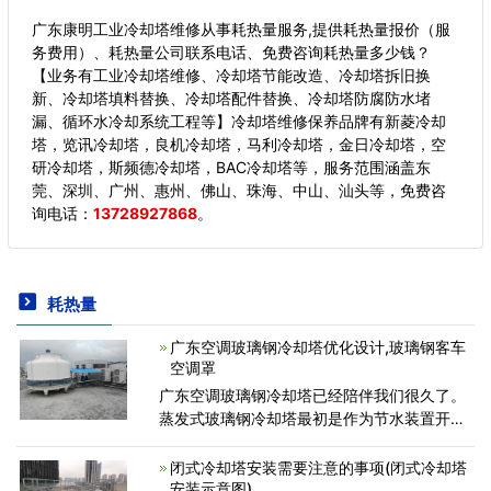
广东康明工业冷却塔维修从事耗热量服务,提供耗热量报价（服
务费用）、耗热量公司联系电话、免费咨询耗热量多少钱？
【业务有工业冷却塔维修、冷却塔节能改造、冷却塔拆旧换
新、冷却塔填料替换、冷却塔配件替换、冷却塔防腐防水堵
漏、循环水冷却系统工程等】冷却塔维修保养品牌有新菱冷却
塔，览讯冷却塔，良机冷却塔，马利冷却塔，金日冷却塔，空
研冷却塔，斯频德冷却塔，BAC冷却塔等，服务范围涵盖东
莞、深圳、广州、惠州、佛山、珠海、中山、汕头等，
免费咨
询电话：
13728927868
。
耗热量
广东空调玻璃钢冷却塔优化设计,玻璃钢客车
空调罩
广东空调玻璃钢冷却塔已经陪伴我们很久了。
蒸发式玻璃钢冷却塔最初是作为节水装置开发
的，旨在减少对&ldquo;一次通过&rdquo;冷却
系统的依赖性，并成功地替代了许多此类系
闭式冷却塔安装需要注意的事项(闭式冷却塔
统。玻璃钢冷却塔
安装示意图)