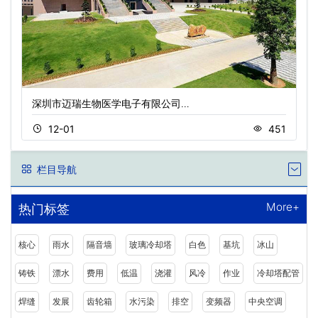
深圳市迈瑞生物医学电子有限公司…
12-01
451
栏目导航
More+
热门标签
核心
雨水
隔音墙
玻璃冷却塔
白色
基坑
冰山
铸铁
漂水
费用
低温
浇灌
风冷
作业
冷却塔配管
焊缝
发展
齿轮箱
水污染
排空
变频器
中央空调