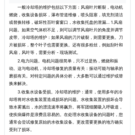
一般冷却塔的维护包括以下方面：风扇叶片断裂，
电动机
燃烧，收集设备损坏，瀑布管道维修，喷头阻塞，填充剂清洁
或替换转移，破坏性百叶窗窗口，水收集托盘的泄漏... 1.风扇
问题。如果空气体积不足，则可以调节风扇叶片的角度并调节
皮带。冷却塔的维护：如果风扇的刀片破裂，则需要更换。刀
片被损坏，整个叶子也需要更换。还有很多粉丝，例如刮叶和
风扇，风叶等，需要分析 - 现场测试。
2.电力问题。电机问题很简单，只不过是热，燃烧和振
动。这与
电动机
，冷却塔修复的质量有关：振动可能与轴承的
磨损有关。对特定问题的具体分析，大多数可以通过维护或替
换来解决。
3.收集水设备受损。冷却塔的维护：通常，使用多年的冷
却塔将对水收集装置造成损坏的问题。水收集装置的损坏会导
致水雾溅出，水的漂流速率将飙升。将军团细菌吸入呼吸道，
使疾病爆炸是浪费且容易的。在处理水收集设备的问题时，您
通常会尝试修复原始的水收集设备。更改需要更换的地方确实
受到了损坏。