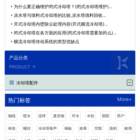
装…
为什么要正确维护闭式冷却塔？(闭式冷却塔维护)…
凉水塔与填料式冷却塔的比较,凉水塔填料回收…
开式冷却塔内壁除尘处理内容(开式横流冷却塔)…
闭式冷却塔在各方面的应用(闭式冷却塔需要加药么)…
横流冷却塔传动系统的类型优缺点
产品分类
PRODUCT
冷却塔配件
More+
热门标签
轴线
喷水
湿球
废弃物
环水
水轮
朝阳
用户
铸造
螺丝
冷却塔噪声
铜板
效果
空隙
面积
耐用