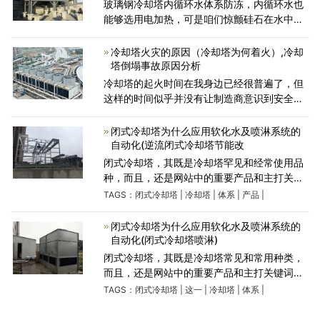
玻璃钢冷却塔内循环水体系防冻，内循环水也
能够选用电加热，可是咱们惊颤硅石在水中参
加乙二醇溶液来进行防冻维护。循化水加热消
耗对比大，可是跟着冷却塔建造的规划增大，
冷却塔火灾的原因（冷却塔为何着火）,冷却
咱们最佳的方法即是
塔倒塌事故原因分析
冷却塔的起火时间在我身边已经很普遍了，但
这样的时间似乎并没有让制造商意识到安全使
用的问题。据统计，2012年，中国全年有60多
起冷却塔起火。这造成了巨大的财产损失。根
闭式冷却塔为什么应用软化水及喷淋系统的
据调查，这些火灾的
自动化(逆流闭式冷却塔节能改
闭式冷却塔，其既是冷却塔罕见和经常使用品
种，而且，还是网站中的重要产品和主打关键
词之一。因此，有必要对该产品有一个全面的
TAGS：
闭式冷却塔
|
冷却塔
|
体系
|
产品
|
认识，即掌握与其相关的所有知识和内容，使
他们学会成功，学会合理使
闭式冷却塔为什么应用软化水及喷淋系统的
自动化(闭式冷却塔喷淋)
闭式冷却塔，其既是冷却塔常见和常用种类，
而且，还是网站中的重要产品和主打关键词之
一。所以，要求对这一产品有全面认识，即
TAGS：
闭式冷却塔
|
这一
|
冷却塔
|
体系
|
为，掌握与其相关的所有知识内容，这样，才
能让自己学有所成，并知道怎样来