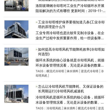
厂家
洛阳玻璃钢冷却塔对工业生产冷却循环水开展
阻垢解决的方式有哪些 更新时间：2019-11-
11 作者：admin 人气：322 玻璃钢冷却塔
的功效是将带上发热量的冷却水在塔体与气体
工业冷却塔维护保养要领知道几条(工业冷却
开展热交
塔的原理是什么?)
工业专用冷却塔也是比较常见制冷设备，在企
业生产过程中发挥重要作用，给一些设备降温
处理散热等等，工业上使用基本上都是冷却
水，这部分水质与空气接触热交换，蒸发散
如何提高冷却塔风机节能降耗效率(冷却塔如
热，剩余的水质温度就降低，进
何选型)
循环水系统的核心设备就是冷却塔风机，就循
环水设备管理情况看，无论是从设备的数量、
维修工作量、耗电量等哪个方面来讲，冷却塔
TAGS：
横流式冷却塔
|
淋水填料
|
逆流式冷却塔
|
冷
风机都占很大的比重。采样管缆风机台数占车
却塔风机
|
间设备总量的57%，
怎么让冷却塔风机节能降耗、又保证设备的
长周期运行(冷却塔风机减速机
冷却塔风机是循环水系统的核心设备，就循环
水设备管理情况看，无论是从设备的数量、维
修工作量、耗电量等哪个方面来讲，风机都占
TAGS：
冷却塔风机
|
淋水填料
|
横流式冷却塔
|
逆流