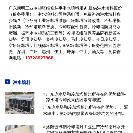
广东康明工业冷却塔维修从事淋水填料服务,提供淋水填料报价
（服务费用）、淋水填料公司联系电话、免费咨询淋水填料多
少钱？【业务有工业冷却塔维修、冷却塔节能改造、冷却塔拆
旧换新、冷却塔填料替换、冷却塔配件替换、冷却塔防腐防水
堵漏、循环水冷却系统工程等】冷却塔维修保养品牌有新菱冷
却塔，览讯冷却塔，良机冷却塔，马利冷却塔，金日冷却塔，
空研冷却塔，斯频德冷却塔，BAC冷却塔等，服务范围涵盖东
莞、深圳、广州、惠州、佛山、珠海、中山、汕头等，
免费咨
询电话：
13728927868
。
淋水填料
广东凉水塔和冷却塔相比所存在的优势(影响
凉水塔冷却效果的因素有哪些)
广东凉水塔和冷却塔相比所存在的优势：1、漏
水率小：凉水塔的喷雾设备比较均匀的分布在
搭内，传统的出风口的面积会比出风口的面积
大一倍左右，所以出风的速度就会比较慢。凉
洛阳玻璃钢冷却塔对工业生产冷却循环水开
水塔的塔顶有良好
展阻垢解决的方式有哪些,洛阳玻璃钢冷却塔