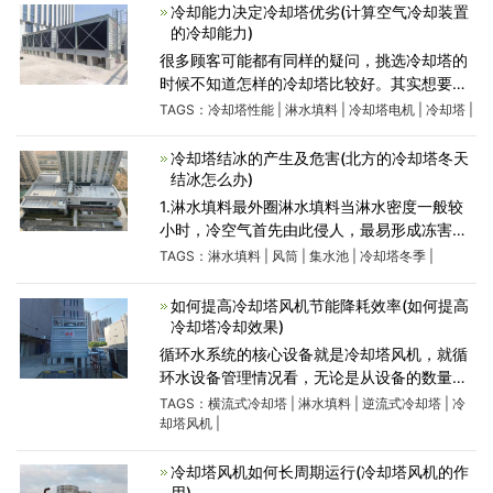
匀分布到整个淋水
冷却能力决定冷却塔优劣(计算空气冷却装置
的冷却能力)
很多顾客可能都有同样的疑问，挑选冷却塔的
时候不知道怎样的冷却塔比较好。其实想要检
验一个冷却塔性能的优劣就看其冷却能力的高
TAGS：
冷却塔性能
|
淋水填料
|
冷却塔电机
|
冷却塔
|
低，简而言之，冷却能力就是冷却塔性能的核
心。那么，冷却能力
冷却塔结冰的产生及危害(北方的冷却塔冬天
结冰怎么办)
1.淋水填料最外圈淋水填料当淋水密度一般较
小时，冷空气首先由此侵人，最易形成冻害，
淋水填料在淋水密度较小的其它区域，如水槽
TAGS：
淋水填料
|
风筒
|
集水池
|
冷却塔冬季
|
堵塞和破损、喷嘴堵塞、溅水碟脱落或不对中
等处，亦易造成局部冻
如何提高冷却塔风机节能降耗效率(如何提高
冷却塔冷却效果)
循环水系统的核心设备就是冷却塔风机，就循
环水设备管理情况看，无论是从设备的数量、
维修工作量、耗电量等哪个方面来讲，冷却塔
TAGS：
横流式冷却塔
|
淋水填料
|
逆流式冷却塔
|
冷
风机都占很大的比重。采样管缆风机台数占车
却塔风机
|
间设备总量的57%，
冷却塔风机如何长周期运行(冷却塔风机的作
用)