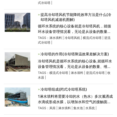
有很大比重。风机台数占车间设备总量的
式冷却塔
|
57%，维修工时占总量的6
提高冷却塔风机节能降耗效率方法是什么(冷
却塔风机减速机图解)
循环水系统的核心设备就是冷却塔风机，就循
环水设备管理情况看，无论是从设备的数量、
维修工作量、耗电量等哪个方面来讲，冷却塔
TAGS：
淋水填料
|
冷却塔风机
|
横流式冷却塔
|
逆流
风机都占很大的比重。采样管缆风机台数占车
式冷却塔
|
间设备总量的57%，
冷却塔的作用(冷却塔降温效果差解决方案)
冷却塔风机是循环水系统的核心设备,就循环水
设备管理情况看，无论是从设备的数量、维修
工作量、耗电量等哪个方面来讲，冷却塔风机
TAGS：
横流式冷却塔
|
淋水填料
|
逆流式冷却塔
|
收
都占有很大比重。风机台数占车间设备总量的
水器
|
57%，维修工时占
冷却塔组成(闭式冷却塔系统)
1淋水填料将需要冷却的水（热水）多次溅洒成
水滴或形成水膜，以增加水和空气的接触面积
和时间，促进水和空气的热交换。水的冷却过
TAGS：
风筒
|
淋水填料
|
集水池
|
水系统
|
程主要在淋水填料中进行。2配水系统将热水均