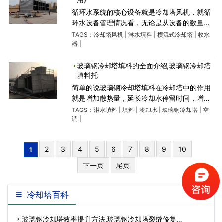
循环水系统的核心设备就是冷却塔风机，就循
环水设备管理情况看，无论是从设备的数量、
维修工作量、耗电量等哪个方面来讲，都占很
TAGS：
冷却塔风机
|
淋水填料
|
横流式冷却塔
|
收水
大的比重。采样管缆风机台数占车间设备总量
器
|
的57%，维修工时占
玻璃钢冷却塔填料的全面介绍,玻璃钢冷却塔
填料托
简单的说玻璃钢冷却塔填料在冷却塔中的作用
就是增加散热量，延长冷却水停留时间，增加
换热面积，增加换热量.。均匀布水。不是将某
TAGS：
淋水填料
|
填料
|
冷却水
|
玻璃钢冷却塔
|
空
种需降温的东西填进塔里。冷却塔就是使热流
调
|
体(包括水)冷却
2
3
4
5
6
7
8
9
10
1
下一页
尾页
冷却塔百科
玻璃钢冷却塔效率提升方法,玻璃钢冷却塔裂缝修复…