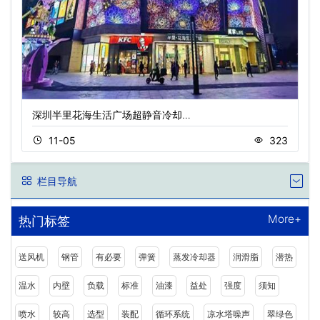
深圳半里花海生活广场超静音冷却…
11-05
323
栏目导航
More+
热门标签
送风机
钢管
有必要
弹簧
蒸发冷却器
润滑脂
潜热
温水
内壁
负载
标准
油漆
益处
强度
须知
喷水
较高
选型
装配
循环系统
凉水塔噪声
翠绿色