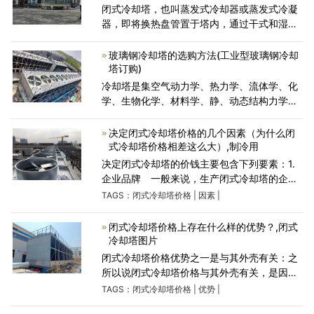
闭式冷却塔，也叫蒸发式冷却器或蒸发式冷凝
器，即将换热盘管置于塔内，通过干式和湿式
冷却的方式保证降温效果。由于循环介质是闭
式循环，其能保证循环介质不受污染，很好的
玻璃钢冷却塔的选购方法(工业型玻璃钢冷却
保护了主设备的高效运
塔订购)
冷却塔是集空气动力学、热力学、流体学、化
学、生物化学、材料学、静、动态结构力学，
加工技术等多种学科为一体的综合产物。水质
为多变量的函数，冷却更是多因素，多变量与
决定闭式冷却塔价格的几个因素（为什么闭
多效应综合的过程
式冷却塔价格相差这么大）,制冷用
决定闭式冷却塔的价钱主要包含下列要素：1.
企业品牌 一般来说，生产闭式冷却塔的企业
知名度较高，价钱也较高。2.运用零件在制造
TAGS：
闭式冷却塔价格
|
因素
|
闭式冷却塔时，使用的零件是和整机成本最直
观的关系，高品质有保
闭式冷却塔价格上存在什么样的优势？,闭式
冷却塔图片
闭式冷却塔价格优势之一是与其外壳有关：之
所以说闭式冷却塔价格与其外壳有关，是因为
此冷却塔在多数情况下多采用镀铝锌板或者是
TAGS：
闭式冷却塔价格
|
优势
|
不锈钢制作而成的外壳，但是就一般开式冷却