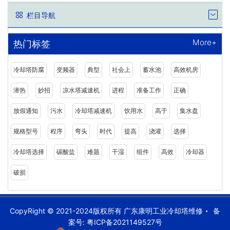
栏目导航
More+
热门标签
冷却塔防腐
变频器
典型
社会上
蓄水池
高效机房
潜热
妙招
凉水塔减速机
进程
准备工作
正确
放假通知
污水
冷却塔减速机
饮用水
高于
集水盘
规格型号
程序
弯头
时代
提高
浇灌
选择
冷却塔选择
碳酸盐
难题
干湿
组件
高效
冷却器
破损
CopyRight © 2021-2024版权所有 广东康明工业冷却塔维修
备
案号:
粤ICP备2021149527号