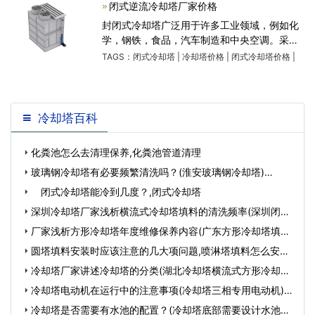
塔大多数情况下所
闭式逆流冷却塔厂家价格
封闭式冷却塔广泛用于许多工业领域，例如化
学，钢铁，食品，汽车制造和中央空调。采用
间接接触式冷却方法。循环的液体介质在盘管
TAGS：
闭式冷却塔
|
冷却塔价格
|
闭式冷却塔价格
|
中流动，可以防止冷却水被外部环境污染。管
道中冷却水的热量通过
冷却塔百科
化粪池怎么去清理保养,化粪池管道清理
玻璃钢冷却塔有必要频繁清洗吗？(淮安玻璃钢冷却塔)…
闭式冷却塔能冷到几度？,闭式冷却塔
深圳冷却塔厂家浅析横流式冷却塔填料的清洗频率(深圳闭式
冷却塔填料)…
厂家浅析方形冷却塔年度维修保养内容(广东方形冷却塔填料
更换维修)…
圆塔填料安装时应该注意的几大项问题,喷淋塔填料怎么安装
的…
冷却塔厂家讲述冷却塔的分类(湖北冷却塔横流式方形冷却塔)
…
冷却塔电动机在运行中的注意事项(冷却塔三相专用电动机)…
冷却塔是否需要有水池的配置？(冷却塔底部需要设计水池吗)