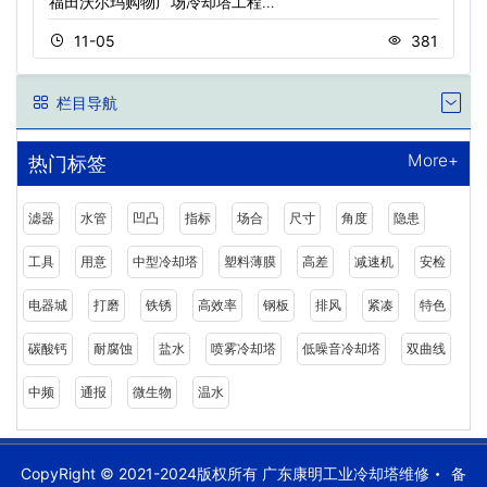
福田沃尔玛购物广场冷却塔工程…
11-05
381
栏目导航
More+
热门标签
滤器
水管
凹凸
指标
场合
尺寸
角度
隐患
工具
用意
中型冷却塔
塑料薄膜
高差
减速机
安检
电器城
打磨
铁锈
高效率
钢板
排风
紧凑
特色
碳酸钙
耐腐蚀
盐水
喷雾冷却塔
低噪音冷却塔
双曲线
中频
通报
微生物
温水
CopyRight © 2021-2024版权所有 广东康明工业冷却塔维修
备