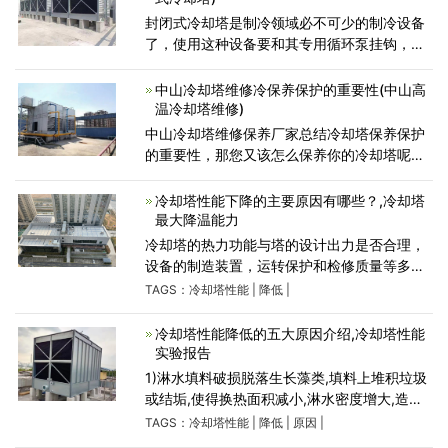
封闭式冷却塔是制冷领域必不可少的制冷设备
了，使用这种设备要和其专用循环泵挂钩，所
以包括封闭式冷却塔在内有很多注意事项。顾
名思义封闭式冷却塔是让蒸汽进行冷却的机
中山冷却塔维修冷保养保护的重要性(中山高
器，所以专用循环泵
温冷却塔维修)
中山冷却塔维修保养厂家总结冷却塔保养保护
的重要性，那您又该怎么保养你的冷却塔呢？
1、冷却塔管件防腐处理，因为水质以及部分厂
家产品质量问题，许多冷却塔金属结构短时间
冷却塔性能下降的主要原因有哪些？,冷却塔
内大量生锈，大大减
最大降温能力
冷却塔的热力功能与塔的设计出力是否合理，
设备的制造装置，运转保护和检修质量等多种
因素有关，有必要根据每个塔的具体情况进行
TAGS：
冷却塔性能
|
降低
|
具体分析。冷却塔降噪厂家康明节能空调为各
位介绍下冷却塔功
冷却塔性能降低的五大原因介绍,冷却塔性能
实验报告
1)淋水填料破损脱落生长藻类,填料上堆积垃圾
或结垢,使得换热面积减小,淋水密度增大,造成
出塔水温升高.2)配水槽阻塞高程不一,水槽溢
TAGS：
冷却塔性能
|
降低
|
原因
|
流,喷嘴堵塞脱落,溅水碟不对中等引起配水不