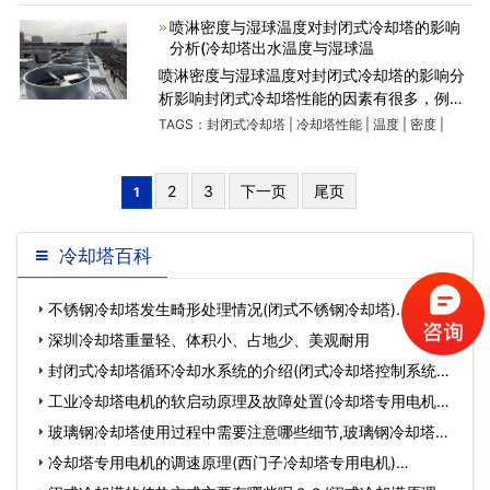
泛的应用。许多
喷淋密度与湿球温度对封闭式冷却塔的影响
分析(冷却塔出水温度与湿球温
喷淋密度与湿球温度对封闭式冷却塔的影响分
析影响封闭式冷却塔性能的因素有很多，例
如：换热盘管的材质、进塔水温、出塔水温、
TAGS：
封闭式冷却塔
|
冷却塔性能
|
温度
|
密度
|
风机、喷淋密度、湿球温度等。而其中又以喷
淋密度和湿球温度
2
3
下一页
尾页
1
冷却塔百科
不锈钢冷却塔发生畸形处理情况(闭式不锈钢冷却塔)…
深圳冷却塔重量轻、体积小、占地少、美观耐用
封闭式冷却塔循环冷却水系统的介绍(闭式冷却塔控制系统详
细介绍)…
工业冷却塔电机的软启动原理及故障处置(冷却塔专用电机型
号)…
玻璃钢冷却塔使用过程中需要注意哪些细节,玻璃钢冷却塔型
号规格…
冷却塔专用电机的调速原理(西门子冷却塔专用电机)…