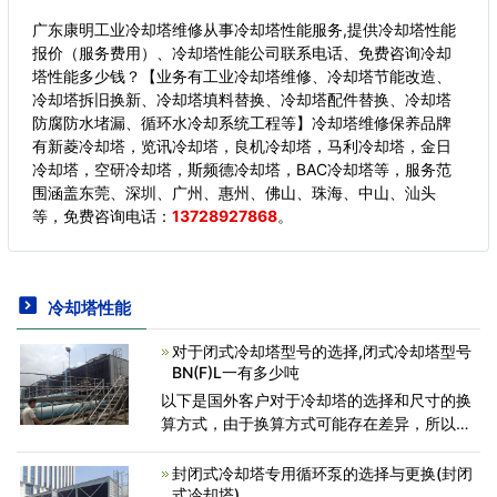
广东康明工业冷却塔维修从事冷却塔性能服务,提供冷却塔性能
报价（服务费用）、冷却塔性能公司联系电话、免费咨询冷却
塔性能多少钱？【业务有工业冷却塔维修、冷却塔节能改造、
冷却塔拆旧换新、冷却塔填料替换、冷却塔配件替换、冷却塔
防腐防水堵漏、循环水冷却系统工程等】冷却塔维修保养品牌
有新菱冷却塔，览讯冷却塔，良机冷却塔，马利冷却塔，金日
冷却塔，空研冷却塔，斯频德冷却塔，BAC冷却塔等，服务范
围涵盖东莞、深圳、广州、惠州、佛山、珠海、中山、汕头
等，
免费咨询电话：
13728927868
。
冷却塔性能
对于闭式冷却塔型号的选择,闭式冷却塔型号
BN(F)L一有多少吨
以下是国外客户对于冷却塔的选择和尺寸的换
算方式，由于换算方式可能存在差异，所以数
据仅供参考下面的设计数据需要选择冷却塔：•
流量GPM•冷却范围°F（T1 - T2）•区湿球温
封闭式冷却塔专用循环泵的选择与更换(封闭
度°F（TWB）设计热负
式冷却塔)