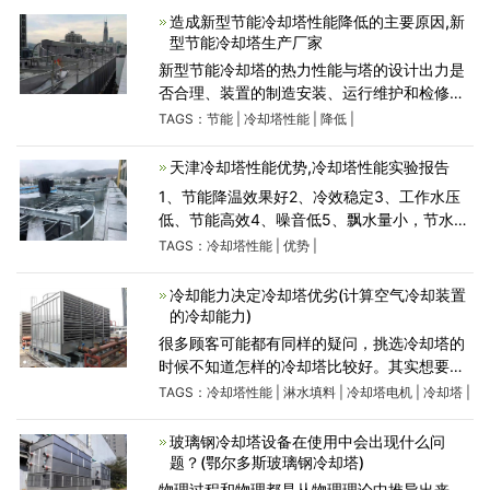
均.配水
造成新型节能冷却塔性能降低的主要原因,新
型节能冷却塔生产厂家
新型节能冷却塔的热力性能与塔的设计出力是
否合理、装置的制造安装、运行维护和检修质
量等多种因素有关，根据每个塔的具体情况进
TAGS：
节能
|
冷却塔性能
|
降低
|
行具体分析。新型节能性能降低常见的原因
有：（1） 淋水填料破
天津冷却塔性能优势,冷却塔性能实验报告
1、节能降温效果好2、冷效稳定3、工作水压
低、节能高效4、噪音低5、飘水量小，节水效
果显著6、维修量少，减少生产成本7、新型喷
TAGS：
冷却塔性能
|
优势
|
雾推进通风冷却塔整体采用积木式的模块化结
构，而且塔身内部
冷却能力决定冷却塔优劣(计算空气冷却装置
的冷却能力)
很多顾客可能都有同样的疑问，挑选冷却塔的
时候不知道怎样的冷却塔比较好。其实想要检
验一个冷却塔性能的优劣就看其冷却能力的高
TAGS：
冷却塔性能
|
淋水填料
|
冷却塔电机
|
冷却塔
|
低，简而言之，冷却能力就是冷却塔性能的核
心。那么，冷却能力
玻璃钢冷却塔设备在使用中会出现什么问
题？(鄂尔多斯玻璃钢冷却塔)
物理过程和物理都是从物理理论中推导出来