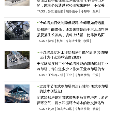
的，或者必须通过实验研究来解释，不仅关系
到冷却塔的功能，还关系到冷却塔的线路承载
TAGS：
冷却塔性能
|
制冷设备
|
冷却塔
|
关系
|
性能。不同温度、不同传热介质、不同空气湿
度下的传热。不同温
冷却塔如何做到降低能耗,冷却塔如何选型
冷却塔性能降低，通常来讲是由于淋水填料破
损脱落生长藻类，填料上结垢，使得换热面积
减小，淋水密度增大，造成出塔水温升高。这
TAGS：
降低
|
机组
|
冷却塔性能
|
水温
|
影响冷却塔的经济性，使机组效率降低，特别
是夏季高温季节，冷却塔性能
干湿球温度对工业冷却塔性能的影响(冷却塔
设计为什么湿球温度28度)
干湿球温度对工业冷却塔性能的影响说到工业
冷却塔，你知道多少？作为工业冷却塔的专业
生产厂家，我想和大家分享一下干球和湿球温
TAGS：
工业冷却塔
|
工业
|
冷却塔性能
|
干湿
|
度对工业冷却塔性能的影响。干湿球温度是衡
量工业冷却塔性能
过渡季节闭式冷却塔的运行性能(闭式冷却塔
的技术创新点)
闭式冷却塔是将管式换热器放置在塔内，通过
循环空气、喷水和循环冷却水的热交换达到冷
却效果的装置。近年来，闭式冷却塔在电力、
TAGS：
制冷
|
闭式冷却塔
|
冷却塔性能
|
节能
|
电子、机械加工、空调系统等行业得到了更广