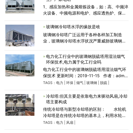
1、感应加热和金属熔炼设备，如：高、中频淬
火设备、中频电源和电炉、感应透热炉、保温
炉等的冷却。2、化工行业各种反应器、冷凝器
循环水的冷却。3、大型电机、柴油机、整流
玻璃钢冷却塔水浮的缘故是啥
设备、电焊设
玻璃钢冷却塔广泛运用于各种各样加工制造
业，玻璃钢冷却塔水浮状况严重威胁玻璃钢冷
却塔的运作安全性和周边工业设备的安全性
能，玻璃钢冷却塔水浮是工作状况欠佳的潜在
电力化工行业中的玻璃钢脱硫塔用湿法烟气
性标示。 玻璃钢冷
环保技术,电力属于化工行业吗
电力化工行业中的玻璃钢脱硫塔用湿法烟气环
保技术 更新时间：2019-11-15 作者：admin
人气：360 玻璃钢脱硫塔摩阻小、节约水资
TAGS：
电力
|
环保
|
烟气
|
玻璃钢
|
脱硫
|
源、环保节能、运行花销低。 很轻、变轻、占
地面
冷却塔:但其主要是依靠电力来驱动风扇,冷却
塔主要构成
传统冷却塔与新型冷却塔的区别： 水轮机
冷却塔是在传统冷却塔的基本上，利用水轮机
取代电机作为风机动力，使风机由原来的电力
TAGS：
电力
|
风扇
|
驱动改为水力驱动。不用电了冷却塔就不会有