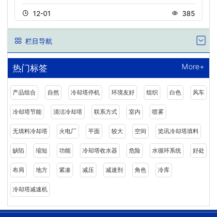
12-01
385
栏目导航
More+
热门标签
产品组合
自然
冷却塔停机
环境友好
组织
白色
风车
冷却塔节能
清洁冷却塔
联系方式
室内
喷雾
无填料冷却塔
火电厂
平面
较大
空间
览讯冷却塔填料
缺陷
缩短
功能
冷却塔收水器
危险
水循环系统
好处
布局
地方
紧凑
减压
减速剂
角色
冷库
冷却塔减速机