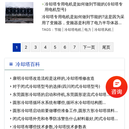
计，材料利用率高，效率
冷却塔专用电机是如何做到节能的(冷却塔专
用电机型号)
冷却塔专用电机是如何做到节能的?这是因为采
用了变频器，变频器是利用了电力半导体器件
的通断作用，将工频电源变换为另一频率的电
TAGS：
节能
|
冷却塔电机
|
电力
|
冷却塔风机
|
能控制装置。变频节能主要有以下三种：变频
节能、功率因数
2
3
4
5
6
7
下一页
尾页
1
冷却塔百科
康明冷却塔改造流程是这样的,冷却塔维修改造
对于闭式冷却塔型号的选择(四川闭式冷却塔型号)
东莞圆形冷却塔的启动和停机,东莞圆形逆流式冷却塔…
圆形冷却塔循环水系统有哪些,循环水冷却塔结构图…
圆形冷却塔启动前要做哪些准备工作,圆形方形冷却塔填料…
闭式冷却塔外壳和冬季防冻警告什么材料最好,闭式冷却塔填
料…
冷却塔有哪些技术参数,冷却塔技术参数表