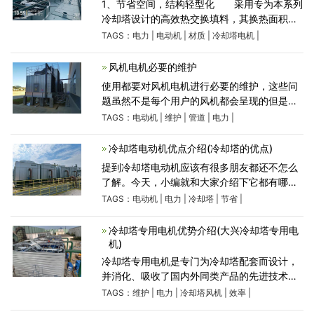
1、节省空间，结构轻型化 采用专为本系列
冷却塔设计的高效热交换填料，其换热面积大
幅度提高，与原HBLD系列及原HBLCD系列相
TAGS：
电力
|
电动机
|
材质
|
冷却塔电机
|
比，其占地面积大幅度下降，由于结构设计的
优化及采用钢结构，运转重
风机电机必要的维护
使用都要对风机电机进行必要的维护，这些问
题虽然不是每个用户的风机都会呈现的但是很
多问题往往是由于用户在使用中的忽视所引发
TAGS：
电动机
|
维护
|
管道
|
电力
|
的因此不管用户的风机有没有出现以上的问
题。这样也能确
冷却塔电动机优点介绍(冷却塔的优点)
提到冷却塔电动机应该有很多朋友都还不怎么
了解。今天，小编就和大家介绍下它都有哪些
优点呢? 冷却塔电动机的优点就是节省空
TAGS：
电动机
|
电力
|
冷却塔
|
节省
|
间。采用的是专为冷却塔设计的***热交换填
料，使得换热面积
冷却塔专用电机优势介绍(大兴冷却塔专用电
机)
冷却塔专用电机是专门为冷却塔配套而设计，
并消化、吸收了国内外同类产品的先进技术，
具有噪音低、运行可靠、维护方便等特
TAGS：
维护
|
电力
|
冷却塔风机
|
效率
|
点。 (1)本系列电机采用单绕组变极方案设