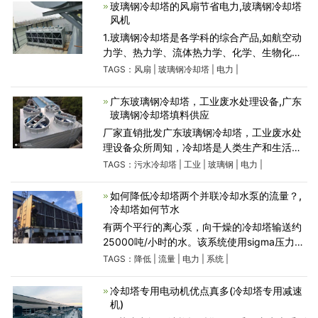
电费产生，自就会企
玻璃钢冷却塔的风扇节省电力,玻璃钢冷却塔
风机
1.玻璃钢冷却塔是各学科的综合产品,如航空动
力学、热力学、流体热力学、化学、生物化
学、材料科学、静态和动力结构力学、加工技
TAGS：
风扇
|
玻璃钢冷却塔
|
电力
|
能等.水质是一个多变量函数.冷却是一个多因
素、多变量
广东玻璃钢冷却塔，工业废水处理设备,广东
玻璃钢冷却塔填料供应
厂家直销批发广东玻璃钢冷却塔，工业废水处
理设备众所周知，冷却塔是人类生产和生活所
需要的。在科学技术进步的时代，污水冷却塔
TAGS：
污水冷却塔
|
工业
|
玻璃钢
|
电力
|
的应用已相当普遍。污水冷却塔的专业化和高
质量是人们追求的
如何降低冷却塔两个并联冷却水泵的流量？,
冷却塔如何节水
有两个平行的离心泵，向干燥的冷却塔输送约
25000吨/小时的水。该系统使用sigma压力指
示系统（确保冷却器完全填满并防止弹性接头
TAGS：
降低
|
流量
|
电力
|
系统
|
中的任何额外压力）。出口蝶阀设计用于三个
位置，包括1.关闭，2。
冷却塔专用电动机优点真多(冷却塔专用减速
机)