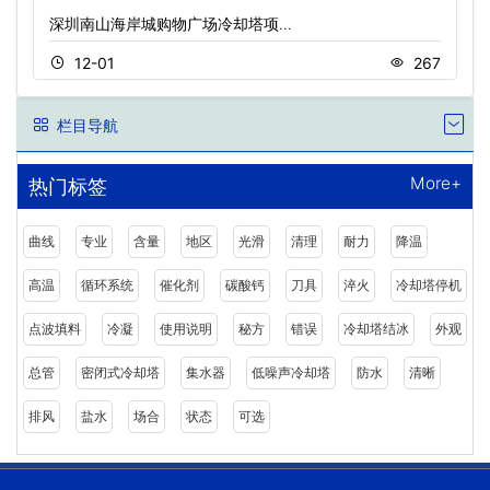
深圳南山海岸城购物广场冷却塔项…
12-01
267
栏目导航
More+
热门标签
曲线
专业
含量
地区
光滑
清理
耐力
降温
高温
循环系统
催化剂
碳酸钙
刀具
淬火
冷却塔停机
点波填料
冷凝
使用说明
秘方
错误
冷却塔结冰
外观
总管
密闭式冷却塔
集水器
低噪声冷却塔
防水
清晰
排风
盐水
场合
状态
可选