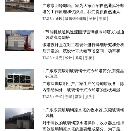
广东康明冷却塔厂家为大家介绍自然通风冷却
塔的工作原理和优缺点。我们提供自然通风冷
却塔无风扇冷却塔类型。这些玻璃钢冷却塔既
TAGS：
通风
|
玻璃钢冷却塔
|
维护
|
形状
|
没有风扇也没有填充介质。这些塔保证100％
无电力和维护
节能机械通风逆流圆形玻璃钢冷却塔,机械通
风逆流冷却塔
该塔设计是在对工程设计进行详细研究和分析
后开发的。该设计可大幅节省空间，功率和水
耗。我们的先进技术适合广东环境条件下的工
TAGS：
外壳
|
设计
|
风扇
|
形状
|
业要求。圆形玻璃钢冷却塔高性能设计最新的
高级计算机设
广东东莞康明玻璃钢干式冷却塔简介,东莞晶
钰玻璃
广东深圳康明生产厂家生产的冷却塔设备，除
内部结构外，玻璃钢干式冷却塔的形状与湿式
冷却塔的形状非常相似。干式冷却系统的工作
TAGS：
干式
|
形状
|
蒸发
|
损失
|
原理相同作为干式散热器。因此，没有蒸发损
失。热量通过翅片
广东东莞玻璃钢凉水塔的收水器,东莞玻璃钢
风机
对于高效的玻璃钢凉水塔操作，收水器是维持
高效玻璃钢凉水塔的重要组成部分。为了最大