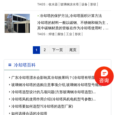
程度地减少因漂移造成的水流损失，任何流入
TAGS：
收水器
|
玻璃钢凉水塔
|
设备
|
形状
|
玻璃钢凉水塔的水滴都会排放空气，所有类型
的玻璃钢凉水塔均
冷却塔的保护方法,冷却塔面积计算方法
冷却塔的材料一般以碳钢、不锈钢和铜为主，
其中碳钢材质的管板在作为冷却塔使用时，其
管板与列管的焊缝经常出现腐蚀泄漏，泄漏物
TAGS：
焊缝
|
腐蚀
|
工业
|
形状
|
进入冷却水系统会造成污染环境及物料的浪
费。 冷却塔在制
2
下一页
尾页
1
冷却塔百科
广东冷却塔漂水会影响其冷却效果吗？(冷却塔有明显漂水现
象怎么办)…
玻璃钢冷却塔的选购注意事项介绍,玻璃钢冷却塔型号规格…
冷却塔选型设计的几项问题(方形玻璃钢冷却塔选型)…
冷却塔风机使用作用介绍(冷却塔风机电机型号参数)…
冷却塔要如何选型?(冷却塔的选型厂家)
如何选择合适的冷却塔