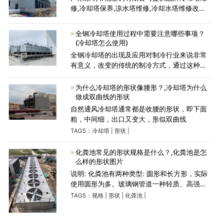
修,冷却塔保养,凉水塔维修,冷却水塔维修改造
方案,冷却塔常见故障维修等业务，常年承接冷
却系统设备维保，水质处理，免费查看现场，
全钢冷却塔使用过程中需要注意哪些事项？
评估维保方案，设备
(冷却塔怎么使用)
全钢冷却塔的出现及应用对制冷行业来说非常
有意义，改变的传统的制冷方式，通过这种设
备可以很好的把其他系统内的热量带走排放到
大气中，我们在使用过程中一定要按照相关操
为什么冷却塔的形状像腰形？,冷却塔为什么
作流程进行，定期的
做成双曲线的形状
自然通风冷却塔通常都是收腰的形状，即下面
粗，中间细，出口又变大，形似双曲线
TAGS：
冷却塔
|
形状
|
化粪池常见的形状规格是什么？,化粪池是怎
么样的形状图片
说明: 化粪池有两种类型: 圆形和长方形，实际
使用圆形为多。玻璃钢管道一种轻质、高强、
耐腐蚀的非金属管道。它是具有树脂基体重的
TAGS：
规格
|
形状
|
化粪池
|
玻璃纤维按工艺要求逐层缠绕在旋转的芯模
上，并在纤维之