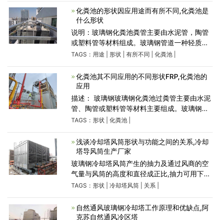
化粪池的形状因应用途而有所不同,化粪池是
什么形状
说明：玻璃钢化粪池粪管主要由水泥管，陶管
或塑料管等材料组成。玻璃钢管道一种轻质、
高强、耐腐蚀的非金属管道。它是具有树脂基
TAGS：
用途
|
形状
|
有所不同
|
化粪池
|
体重的玻璃纤维按工艺要求逐层缠绕在旋转的
芯模上，并在纤维
化粪池其不同应用的不同形状FRP,化粪池的
应用
描述： 玻璃钢玻璃钢化粪池过粪管主要由水泥
管、陶管或塑料管等材料主要组成。玻璃钢净
化塔利用玻璃钢为塔体的主体，利用玻璃钢所
TAGS：
形状
|
化粪池
|
具有的防腐蚀、抗老化、强度高、质量轻等优
秀特点。使玻
浅谈冷却塔风筒形状与功能之间的关系,冷却
塔导风筒生产厂家
玻璃钢冷却塔风筒产生的抽力及通过风商的空
气量与风筒的高度和直径成正比,抽力可用下列
式子计算：冷却塔风筒直径变化比高度变化对
TAGS：
形状
|
冷却塔风筒
|
关系
|
效率的影响要大得多。高度与直径的比值受下
列因素影响；
自然通风玻璃钢冷却塔工作原理和优缺点,阿
克苏自然通风冷区塔