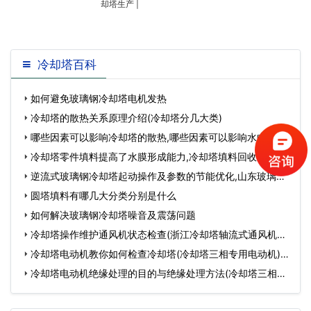
台水泵。按100立方米每小时的流量计算，该
却塔生产
|
水泵的功率至少7.5K
冷却塔百科
如何避免玻璃钢冷却塔电机发热
冷却塔的散热关系原理介绍(冷却塔分几大类)
哪些因素可以影响冷却塔的散热,哪些因素可以影响水中的含
氧量…
冷却塔零件填料提高了水膜形成能力,冷却塔填料回收…
逆流式玻璃钢冷却塔起动操作及参数的节能优化,山东玻璃钢
槽式价格…
圆塔填料有哪几大分类分别是什么
如何解决玻璃钢冷却塔噪音及震荡问题
冷却塔操作维护通风机状态检查(浙江冷却塔轴流式通风机设
计厂家)…
冷却塔电动机教你如何检查冷却塔(冷却塔三相专用电动机)…
冷却塔电动机绝缘处理的目的与绝缘处理方法(冷却塔三相专
用电动机)…