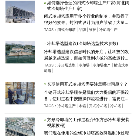
应用过程中，因生
如何选择合适的闭式冷却塔生产厂家(河北闭
式冷却塔生产厂家)
闭式冷却塔应用于多个行业的制冷，并取得了
很好的效果。封闭式设计为用户节省了大量的
用水成本和维护成本，并在市场竞争中逐渐取
TAGS：
闭式冷却塔
|
品牌
|
维护
|
冷却塔生产
|
代了开式冷却塔的市场份额。闭式冷却塔的良
好发展，使用户在
冷却塔选型建议(冷却塔选型技术参数)
冷却塔选型建议信息时代的开启，让科技的发
展越来越迅速，而如何做到机械的高效运转是
一个至关重要的问题。研究者发现，当机械进
TAGS：
冷却塔选型
|
冷却塔
|
冷却塔生产
|
横流式冷
行高效运转，发热是不可避免的，因此话题就
却塔
|
转移到了如何有效控制
长期使用开式冷却塔需要注意哪些问题？？
全钢开式冷却塔现在是我们大力提倡的环保设
备，使用过程中按照操作流程进行，需要注意
的事项还是不少下面给大家详细介绍。开式冷
TAGS：
冷却塔生产
|
水箱
|
开式冷却塔
|
冷却塔
|
却塔生产使用过程中需要注意使用环境，长期
使用过程中产生细
方形冷却塔的工作过程介绍(方形冷却塔安装
视频教程)
我们现在使用的全钢冷却塔高效降温制冷过程