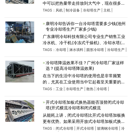
中可以把热量带走排放到大气中，现在很多领
域中都在使用这种制冷设备，相信大家对这种
TAGS：
风机
|
制冷设备
|
冷却塔生产
|
主机
|
全钢冷却塔有一定的了解，那么对它的降温的
工作过程知道多少
康明冷却告诉你一台冷却塔需要多少钱(池州
专业冷却塔生产厂家多少钱)
广东康明冷却科技有限公司专业生产销售工业
冷水机、冷干机(冷冻式干燥机)、冷却水塔(冷
却塔)、除湿机、干燥机、模温机、破碎机、混
TAGS：
冷却塔
|
淋水填料
|
圆形冷却塔
|
冷却塔生产
|
色机、振动筛、吸料机以及中央供料系统和冷
库工程、
冷却塔降温效果不佳？广州冷却塔厂家这样
选？(提高冷却塔降温效果)
在当下的生活中冷却塔的使用也是非常频繁
的，尤其在工业使用当中它起着至关重要的作
用，但是无论是工业需求还是日常使用都离不
TAGS：
工业
|
冷却塔生产
|
散热
|
冷却塔
|
开一家可靠的厂家，很多时候就是由于选择不
对厂家导致冷却效果
开式冷却塔加板式换热器能否顶替闭式冷却
塔(开式横流冷却塔和闭式横流
从能耗上讲，闭式冷却塔比开式冷却塔加板换
更有优势。如果采用开放式冷却塔加板式换热
器的方式，在板式换热器与冷却塔之间，需要1
TAGS：
闭式冷却塔
|
开式冷却塔
|
玻璃钢冷却塔
|
冷