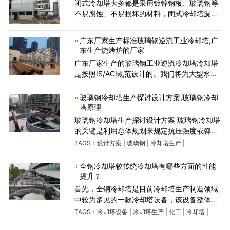
闭式冷却塔大多都是采用镀锌钢板、玻璃钢等
不易腐蚀、不易损坏的材料，闭式冷却塔漏水
可能有很多原因，那么如何解决闭式冷却塔使
用过程中存在漏水的问题？冷却塔维修厂家小
广东厂家生产标准玻璃钢逆流工业冷却塔,广
编给大家总结了闭
东生产烧烤炉的厂家
广东厂家生产的玻璃钢工业逆流冷却塔冷却塔
是按照IS/ACI规范设计的。我们将为大型水流
区域（例如电厂，化工厂等）提供逆流玻璃钢
工业冷却塔，我们主要关注逆流玻璃钢工业冷
玻璃钢冷却塔生产探讨设计方案,玻璃钢冷却
却塔冷却塔，以提高性
塔原理
玻璃钢冷却塔生产探讨设计方案 玻璃钢冷却塔
的关键是利用总体规划来规定抗压强度或弹性
模具，而选择非弹性材料等材料是适合机械设
TAGS：
设计方案
|
玻璃钢
|
冷却塔生产
|
备或经济发展的方法。这是应用frp防腐蚀的主
要总体规
全钢冷却塔较传统冷却塔有哪些方面的性能
提升？
首先，全钢冷却塔是目前冷却塔生产制造领域
中较为多见的一款冷却塔设备，该设备整体或
部分采用304不锈钢或316L不锈钢制成，因而
TAGS：
冷却塔设备
|
冷却塔生产
|
化工
|
冷却塔
|
被细分为“全钢冷却塔”。全钢冷却塔在实际的