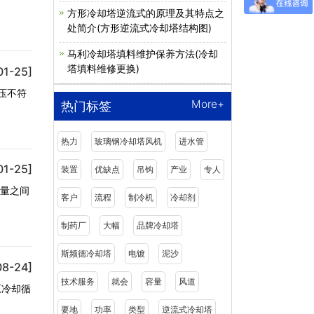
方形冷却塔逆流式的原理及其特点之
处简介(方形逆流式冷却塔结构图)
马利冷却塔填料维护保养方法(冷却
塔填料维修更换)
01-25]
压不符
More+
热门标签
热力
玻璃钢冷却塔风机
进水管
01-25]
装置
优缺点
吊钩
产业
专人
的能量之间
客户
流程
制冷机
冷却剂
制药厂
大幅
品牌冷却塔
斯频德冷却塔
电镀
泥沙
08-24]
技术服务
就会
容量
风道
原冷却循
要地
功率
类型
逆流式冷却塔