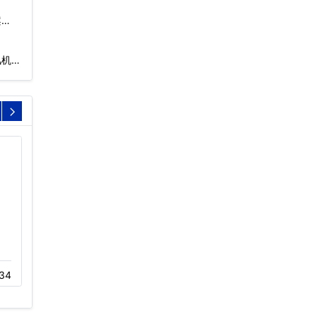
…
风机…
新型节能玻璃钢冷却塔
冷却塔降低噪音又不影响
散热效率…
34
11-22
381
11-18
369