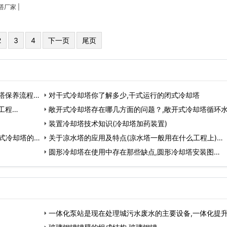
塔厂家
|
2
3
4
下一页
尾页
塔保养流程…
对干式冷却塔你了解多少,干式运行的闭式冷却塔
工程…
敞开式冷却塔存在哪几方面的问题？,敞开式冷却塔循环
准…
装置冷却塔技术知识(冷却塔加药装置)
式冷却塔的造
关于凉水塔的应用及特点(凉水塔一般用在什么工程上)…
圆形冷却塔在使用中存在那些缺点,圆形冷却塔安装图…
一体化泵站是现在处理城污水废水的主要设备,一体化提