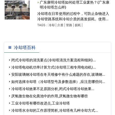
却介质，不结
广东康明冷却塔如何处理工业废热？(广东康
明冷却塔怎么样)
冷却塔在日常使用的过程中，可防止杂物进入
冷却管路系统和冷却介质的蒸发损耗。使用软
水作为冷却介质，不结垢，不堵塞管路，故障
TAGS：
冷却
|
介质
|
管路
|
损耗
|
少。采用风冷和喷淋水蒸发吸热双重冷却方式,
冷却介质全封闭循
冷却塔百科
闭式冷却塔的清洗要点(冷却塔清洗方案流程和细则)…
冷却塔电动机功率计算方式(冷却塔三相专用电动机)…
安阳玻璃钢冷却塔在冬天维修中有什么难题的存在,玻璃钢冷
却塔裂缝修复…
如何选择冷却塔（冷却塔型号及参数选择）,应注意哪些问
题?…
冷却塔冷却效果不足原因分析,闭式冷却塔冷却效果…
厌氧微生物在化粪池中的作用,厌氧微生物有哪些
工业冷却塔有哪些改进点,工业冷却塔
冷却塔水冷却的工作原理简析,冷却塔有几种冷却方式…