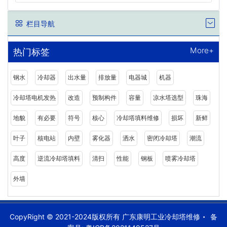
栏目导航
More+
热门标签
钢水
冷却器
出水量
排放量
电器城
机器
冷却塔电机发热
改造
预制构件
容量
凉水塔选型
珠海
地貌
有必要
符号
核心
冷却塔填料维修
损坏
新鲜
叶子
核电站
内壁
雾化器
洒水
密闭冷却塔
潮流
高度
逆流冷却塔填料
清扫
性能
钢板
喷雾冷却塔
外墙
CopyRight © 2021-2024版权所有 广东康明工业冷却塔维修
备