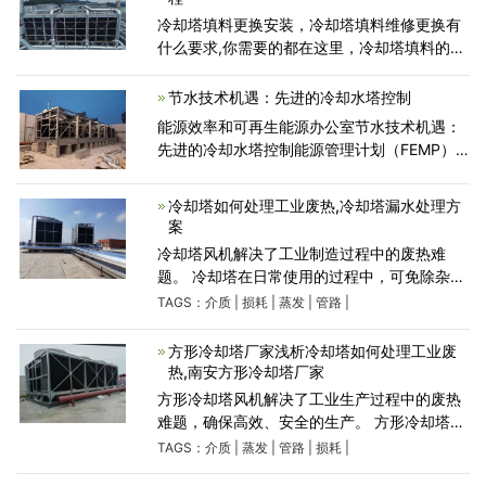
冷却塔填料更换安装，冷却塔填料维修更换有
什么要求,你需要的都在这里，冷却塔填料的更
换，需要在清除废旧冷却塔的基础上，进行塔
内清理清洁，依序科学铺设新填料。新旧填料
节水技术机遇：先进的冷却水塔控制
的更替施工，一般遵循
能源效率和可再生能源办公室节水技术机遇：
先进的冷却水塔控制能源管理计划（FEMP）
将先进的冷却水塔控制装置确定为与联邦政府
相关的节水技术，该技术已经商业化并具有巨
冷却塔如何处理工业废热,冷却塔漏水处理方
大的节水潜力。此概述
案
冷却塔风机解决了工业制造过程中的废热难
题。 冷却塔在日常使用的过程中，可免除杂物
进入冷却管路系统和冷却介质的蒸发损耗。使
TAGS：
介质
|
损耗
|
蒸发
|
管路
|
用软水作为冷却介质，不结垢，不堵塞管路，
故障少。采用风冷
方形冷却塔厂家浅析冷却塔如何处理工业废
热,南安方形冷却塔厂家
方形冷却塔风机解决了工业生产过程中的废热
难题，确保高效、安全的生产。 方形冷却塔在
日常使用的过程中，可防止杂物进入冷却管路
TAGS：
介质
|
蒸发
|
管路
|
损耗
|
系统和冷却介质的蒸发损耗。使用软水作为冷