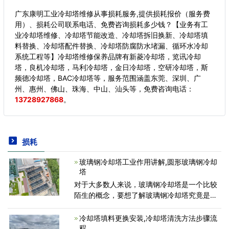
广东康明工业冷却塔维修从事损耗服务,提供损耗报价（服务费
用）、损耗公司联系电话、免费咨询损耗多少钱？【业务有工
业冷却塔维修、冷却塔节能改造、冷却塔拆旧换新、冷却塔填
料替换、冷却塔配件替换、冷却塔防腐防水堵漏、循环水冷却
系统工程等】冷却塔维修保养品牌有新菱冷却塔，览讯冷却
塔，良机冷却塔，马利冷却塔，金日冷却塔，空研冷却塔，斯
频德冷却塔，BAC冷却塔等，服务范围涵盖东莞、深圳、广
州、惠州、佛山、珠海、中山、汕头等，
免费咨询电话：
13728927868
。
损耗
玻璃钢冷却塔工业作用讲解,圆形玻璃钢冷却
塔
对于大多数人来说，玻璃钢冷却塔是一个比较
陌生的概念，要想了解玻璃钢冷却塔究竟是什
么？我们首先要知道冷却塔是什么？那么冷却
塔是什么呢？冷却塔是一种将水冷却的装置，
冷却塔填料更换安装,冷却塔清洗方法步骤流
通过水与空气的热交换，只
程