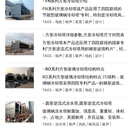
FN系列方形冷却塔介绍
FN系列方形冷却塔该产品应用了四院获得的
节能型玻璃钢冷却塔”专利，特别是冷却塔风机
配有变扭矩离极双速电机，当气温较低时(例如
TAGS：
电机
|
噪声
|
装置
|
吸声
|
设计
|
晚上)，电机开低速，冷却塔噪声可低3-
5dB(A)。此外用双速电
方形冷却塔详细参数,方形冷却塔尺寸对照表
方形冷却塔本产品还应用了四院获得的国家专
利“方形逆流式冷却塔用斜梯形波填料片”，经
北京水科院和佛山实塔测试，其热力、阻力特
TAGS：
噪声
|
装置
|
吸声
|
电机
|
设计
|
性均优于其它填料。电机、风机均配套供应，
需本厂派员工到
RO系列方形玻璃冷却塔结构特点
RO系列方形玻璃冷却塔结构特点 (1)填料：玻
璃钢冷却塔采用四院专利产品--斜梯形波填料
片，横向增加了凸筋，水的再分配能力大，阻
TAGS：
噪声
|
吸声
|
装置
|
电机
|
设计
|
力小，热力性能好，耐高温70℃，耐低
温-50℃，阻燃性好。 (2)电机：清华
圆形逆流式凉水塔,圆形逆流式冷却塔
玻璃钢凉水塔耐腐蚀、强度高、重量轻、体积
小、占地少、美观耐用，并且运输、安装和维
修都较方便。因而被广 泛应用于国民经济各部
TAGS：
凉水塔
|
噪声
|
风机
|
耐高温
|
吸声
|
门，对空调、制冷、空压站、加热炉及冷凝工