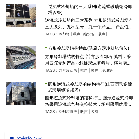
艺等冷却水循
逆流式冷却塔的三大系列(逆流式玻璃钢冷却
塔设备)
逆流式冷却塔的三大系列 方形逆流式冷却塔有
三大系列、九种型号、九十个产品。 产品性能
与选择 1、设计参数： 工业塔为：空气湿球温
TAGS：
冷却塔
|
噪声
|
给水管
|
吸声
|
度τ=28℃，冷却塔温降：10～25℃。 民用塔
为：空气湿球温度τ=
方形冷却塔结构特点(防腐方形冷却塔价位)
方形冷却塔结构特点 (1)方形冷却塔 填料：采
用四院专利产品--斜梯形波填料片，横向增加
了凸筋，水的再分配能力大，阻力小，热力性
TAGS：
方形冷却塔
|
噪声
|
吸声
|
冷却塔
|
能好，耐高温70℃，耐低温-50℃，阻燃性
好。 (2)电机：清华大学电机系设
圆形逆流式冷却塔的结构特征(山西圆形逆流
式玻璃钢冷却塔)
圆形逆流式冷却塔的结构特征 圆形逆流式冷却
塔采用逆流式气热交换技术，填料采用优质的
改性聚氯乙波片，以扩散淋水面积;通过旋转布
TAGS：
冷却塔噪声
|
吸声
|
装有
|
水方式，实现布水均匀，增强冷却效果。 (1)塔
体：型线合理，气
冷却塔百科