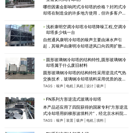
哪些因素会影响闭式冷却塔的价格？封闭式冷
却塔在制造业的许多地方使用，但许多客户不
知道冷却塔的具体价格。让我们仔细看看。闭
式冷却塔由冷却介质、冷凝器、内部循环包
浅析康明空调冷却塔冷却塔降噪工程,空调冷
括：冷却介质、冷凝
却塔多少钱一台
自然通风康明冷却塔的噪声主要由淋水声引
起，其噪声由康明冷却塔进风口向四周扩散，
对周围环境造成污染。目前，国内外常见的冷
却塔降噪措施方法总结
圆形玻璃钢冷却塔的结构特性,圆形玻璃钢冷
却塔属于什么废旧材料
圆形玻璃钢冷却塔的结构特性采用逆流式气热
交换技术，玻璃钢冷却塔填料采用优质的改性
聚氯 乙波片，以扩散淋水面积;通过旋转布水方
TAGS：
噪声
|
电机
|
风机
|
设计
|
吸声
|
式，实现布水均匀，增强冷却效果。我厂曾对
本系列产品的外形
FN系列方形逆流式玻璃冷却塔
本产品还应用了四院获得的国家专利“方形逆流
式冷却塔用斜梯形波填料片”，经北京水科院和
佛山实塔测试，其热力、阻力特性均优于其它
TAGS：
噪声
|
装置
|
吸声
|
电机
|
填料
|
填料。电机、风机均配套供应，需本厂派员工
到现场安装或