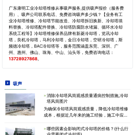
广东康明工业冷却塔维修从事吸声服务,提供吸声报价（服务费
用）、吸声公司联系电话、免费咨询吸声多少钱？【业务有工
业冷却塔维修、冷却塔节能改造、冷却塔拆旧换新、冷却塔填
料替换、冷却塔配件替换、冷却塔防腐防水堵漏、循环水冷却
系统工程等】冷却塔维修保养品牌有新菱冷却塔，览讯冷却
塔，良机冷却塔，马利冷却塔，金日冷却塔，空研冷却塔，斯
频德冷却塔，BAC冷却塔等，服务范围涵盖东莞、深圳、广
州、惠州、佛山、珠海、中山、汕头等，
免费咨询电话：
13728927868
。
吸声
消除冷却塔风筒观感质量通病控制措施,冷却
塔风筒图片
为确保冷却塔风筒观感质量，降低冷却塔维修
成本，根据近几年来的施工经验，施工中应切
实加强以下措施： 1、冷却塔风筒半径及高程
偏差的控制措施。 1)提前策划。宜通过计算机
哪些因素会影响闭式冷却塔的价格？(什么行
计算冷却塔风筒各
业需要闭式冷却塔)